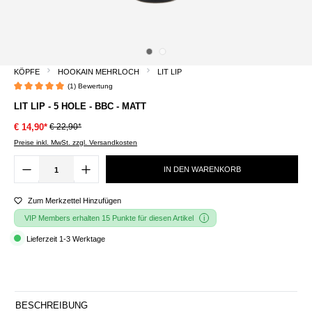
KÖPFE
HOOKAIN MEHRLOCH
LIT LIP
(1) Bewertung
Durchschnittliche Bewertung von 5 von 5 Sternen
LIT LIP - 5 HOLE - BBC - MATT
€ 22,90*
€ 14,90*
Preise inkl. MwSt. zzgl. Versandkosten
IN DEN WARENKORB
Zum Merkzettel Hinzufügen
VIP Members erhalten 15 Punkte für diesen Artikel
Lieferzeit 1-3 Werktage
BESCHREIBUNG