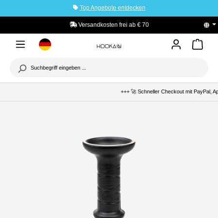
Top Angebote entdecken
tinhalt springen
Versandkosten frei ab € 70
+++ 🚀 Schneller Checkout mit PayPal, Ap