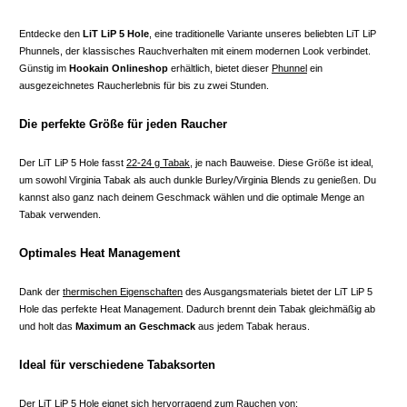
Entdecke den
LiT LiP 5 Hole
, eine traditionelle Variante unseres beliebten LiT LiP
Phunnels, der klassisches Rauchverhalten mit einem modernen Look verbindet.
Günstig im
Hookain Onlineshop
erhältlich, bietet dieser
Phunnel
ein
ausgezeichnetes Raucherlebnis für bis zu zwei Stunden.
Die perfekte Größe für jeden Raucher
Der LiT LiP 5 Hole fasst
22-24 g Tabak
, je nach Bauweise. Diese Größe ist ideal,
um sowohl Virginia Tabak als auch dunkle Burley/Virginia Blends zu genießen. Du
kannst also ganz nach deinem Geschmack wählen und die optimale Menge an
Tabak verwenden.
Optimales Heat Management
Dank der
thermischen Eigenschaften
des Ausgangsmaterials bietet der LiT LiP 5
Hole das perfekte Heat Management. Dadurch brennt dein Tabak gleichmäßig ab
und holt das
Maximum an Geschmack
aus jedem Tabak heraus.
Ideal für verschiedene Tabaksorten
Der LiT LiP 5 Hole eignet sich hervorragend zum Rauchen von: