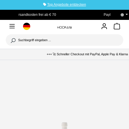
Top Angebote entdecken
tinhalt springen
 70
PayPal Käuferschutz
+++ 🚀 Schneller Checkout mit PayPal, Apple Pay & Klarna 