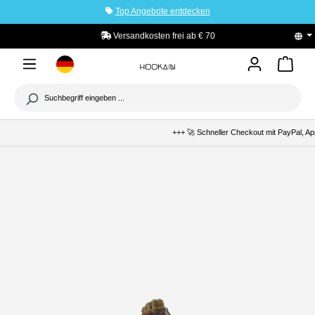
Top Angebote entdecken
tinhalt springen
Versandkosten frei ab € 70
+++ 🚀 Schneller Checkout mit PayPal, Ap