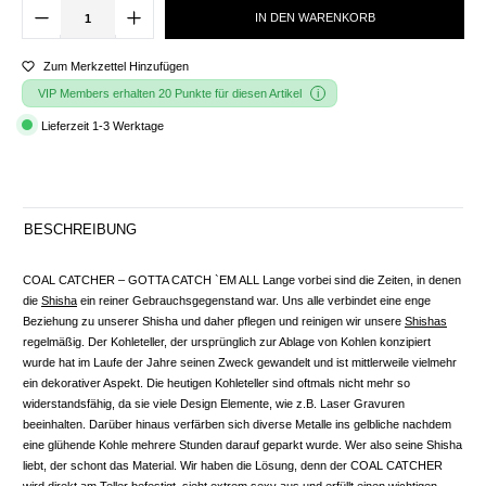
IN DEN WARENKORB
Zum Merkzettel Hinzufügen
VIP Members erhalten 20 Punkte für diesen Artikel
Lieferzeit 1-3 Werktage
BESCHREIBUNG
COAL CATCHER – GOTTA CATCH `EM ALL Lange vorbei sind die Zeiten, in denen
die
Shisha
ein reiner Gebrauchsgegenstand war. Uns alle verbindet eine enge
Beziehung zu unserer Shisha und daher pflegen und reinigen wir unsere
Shishas
regelmäßig. Der Kohleteller, der ursprünglich zur Ablage von Kohlen konzipiert
wurde hat im Laufe der Jahre seinen Zweck gewandelt und ist mittlerweile vielmehr
ein dekorativer Aspekt. Die heutigen Kohleteller sind oftmals nicht mehr so
widerstandsfähig, da sie viele Design Elemente, wie z.B. Laser Gravuren
beeinhalten. Darüber hinaus verfärben sich diverse Metalle ins gelbliche nachdem
eine glühende Kohle mehrere Stunden darauf geparkt wurde. Wer also seine Shisha
liebt, der schont das Material. Wir haben die Lösung, denn der COAL CATCHER