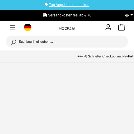
Top Angebote entdecken
tinhalt springen
Versandkosten frei ab € 70
+++ 🚀 Schneller Checkout mit PayPal, 