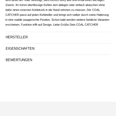
wird direkt am Teller befestigt, sieht extrem sexy aus und erfüllt einen wichtigen
Zweck. Ihr könnt überflüssige Kohlen dort ablegen oder einfach abaschen ohne
dafür einen externen Kohlekorb in die Hand nehmen zu müssen. Der COAL
CATCHER passt auf jeden Kohleteller und bringt sich selber durch seine Halterung
in eine stabile waagerechte Position. Schon bald werden weitere farbliche Varianten
erscheinen. Funktion trifft auf Design. Liebe Grüße Dein COAL CATCHER
HERSTELLER
EIGENSCHAFTEN
BEWERTUNGEN