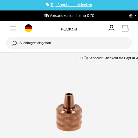
Top Angebote entdecken
tinhalt springen
Versandkosten frei ab € 70
+++ 🚀 Schneller Checkout mit PayPal, A