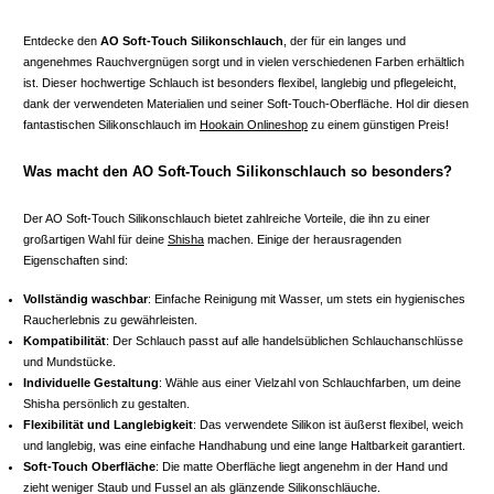
Entdecke den
AO Soft-Touch Silikonschlauch
, der für ein langes und
angenehmes Rauchvergnügen sorgt und in vielen verschiedenen Farben erhältlich
ist. Dieser hochwertige Schlauch ist besonders flexibel, langlebig und pflegeleicht,
dank der verwendeten Materialien und seiner Soft-Touch-Oberfläche. Hol dir diesen
fantastischen Silikonschlauch im
Hookain Onlineshop
zu einem günstigen Preis!
Was macht den AO Soft-Touch Silikonschlauch so besonders?
Der AO Soft-Touch Silikonschlauch bietet zahlreiche Vorteile, die ihn zu einer
großartigen Wahl für deine
Shisha
machen. Einige der herausragenden
Eigenschaften sind:
Vollständig waschbar
: Einfache Reinigung mit Wasser, um stets ein hygienisches
Raucherlebnis zu gewährleisten.
Kompatibilität
: Der Schlauch passt auf alle handelsüblichen Schlauchanschlüsse
und Mundstücke.
Individuelle Gestaltung
: Wähle aus einer Vielzahl von Schlauchfarben, um deine
Shisha persönlich zu gestalten.
Flexibilität und Langlebigkeit
: Das verwendete Silikon ist äußerst flexibel, weich
und langlebig, was eine einfache Handhabung und eine lange Haltbarkeit garantiert.
Soft-Touch Oberfläche
: Die matte Oberfläche liegt angenehm in der Hand und
zieht weniger Staub und Fussel an als glänzende Silikonschläuche.