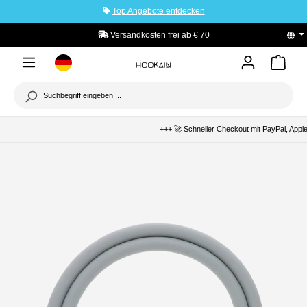
Top Angebote entdecken
tinhalt springen
Versandkosten frei ab € 70
PayPal K
+++ 🚀 Schneller Checkout mit PayPal, Apple Pay 