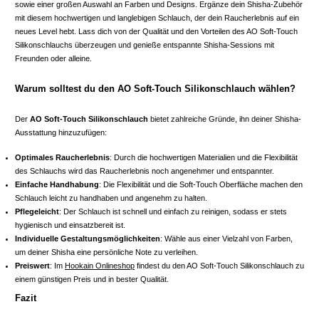
sowie einer großen Auswahl an Farben und Designs. Ergänze dein Shisha-Zubehör
mit diesem hochwertigen und langlebigen Schlauch, der dein Raucherlebnis auf ein
neues Level hebt. Lass dich von der Qualität und den Vorteilen des AO Soft-Touch
Silikonschlauchs überzeugen und genieße entspannte Shisha-Sessions mit
Freunden oder alleine.
Warum solltest du den AO Soft-Touch Silikonschlauch wählen?
Der
AO Soft-Touch Silikonschlauch
bietet zahlreiche Gründe, ihn deiner Shisha-
Ausstattung hinzuzufügen:
Optimales Raucherlebnis
: Durch die hochwertigen Materialien und die Flexibilität
des Schlauchs wird das Raucherlebnis noch angenehmer und entspannter.
Einfache Handhabung
: Die Flexibilität und die Soft-Touch Oberfläche machen den
Schlauch leicht zu handhaben und angenehm zu halten.
Pflegeleicht
: Der Schlauch ist schnell und einfach zu reinigen, sodass er stets
hygienisch und einsatzbereit ist.
Individuelle Gestaltungsmöglichkeiten
: Wähle aus einer Vielzahl von Farben,
um deiner Shisha eine persönliche Note zu verleihen.
Preiswert
: Im
Hookain Onlineshop
findest du den AO Soft-Touch Silikonschlauch zu
einem günstigen Preis und in bester Qualität.
Fazit