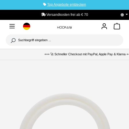
Top Angebote entdecken
tinhalt springen
Versandkosten frei ab € 70
PayPal K
+++ 🚀 Schneller Checkout mit PayPal, Apple Pay & Klarna ++