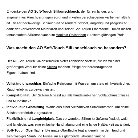
Entdecke den
AO Soft-Touch Silikonschlauch
, der für ein langes und
angenehmes Rauchvergnügen sorgt und in vielen verschiedenen Farben erhältlich
ist. Dieser hochwertige Schlauch ist besonders flexibel, langlebig und pflegeleicht,
dank der verwendeten Materialien und seiner Soft-Touch-Oberfläche. Hol dir diesen
fantastischen Silikonschlauch im
Hookain Onlineshop
zu einem günstigen Preis!
Was macht den AO Soft-Touch Silikonschlauch so besonders?
Der AO Soft-Touch Silikonschlauch bietet zahlreiche Vorteile, die ihn zu einer
großartigen Wahl für deine
Shisha
machen. Einige der herausragenden
Eigenschaften sind:
Vollständig waschbar
: Einfache Reinigung mit Wasser, um stets ein hygienisches
Raucherlebnis zu gewährleisten.
Kompatibilität
: Der Schlauch passt auf alle handelsüblichen Schlauchanschlüsse
und Mundstücke.
Individuelle Gestaltung
: Wähle aus einer Vielzahl von Schlauchfarben, um deine
Shisha persönlich zu gestalten.
Flexibilität und Langlebigkeit
: Das verwendete Silikon ist äußerst flexibel, weich
und langlebig, was eine einfache Handhabung und eine lange Haltbarkeit garantiert.
Soft-Touch Oberfläche
: Die matte Oberfläche liegt angenehm in der Hand und
zieht weniger Staub und Fussel an als glänzende Silikonschläuche.