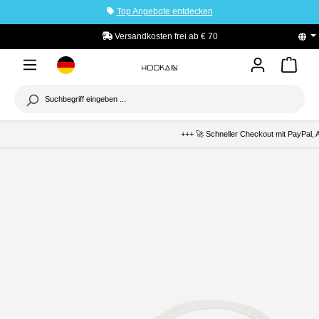
Top Angebote entdecken
tinhalt springen
Versandkosten frei ab € 70
+++ 🚀 Schneller Checkout mit PayPal, A