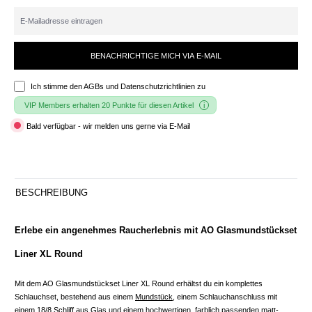
BENACHRICHTIGE MICH VIA E-MAIL
Ich stimme den
AGBs und Datenschutzrichtlinien
zu
VIP Members erhalten 20 Punkte für diesen Artikel
Bald verfügbar - wir melden uns gerne via E-Mail
BESCHREIBUNG
Erlebe ein angenehmes Raucherlebnis mit AO Glasmundstückset
Liner XL Round
Mit dem AO Glasmundstückset Liner XL Round erhältst du ein komplettes
Schlauchset, bestehend aus einem
Mundstück
, einem Schlauchanschluss mit
einem 18/8 Schliff aus Glas und einem hochwertigen, farblich passenden matt-