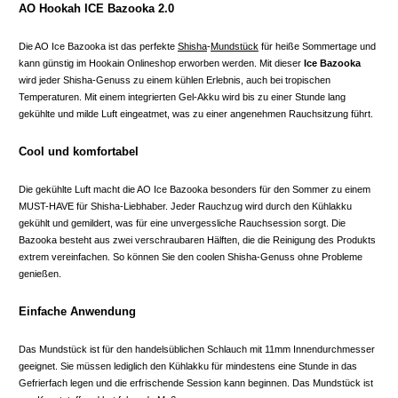
AO Hookah ICE Bazooka 2.0
Die AO Ice Bazooka ist das perfekte
Shisha
-
Mundstück
für heiße Sommertage und
kann günstig im Hookain Onlineshop erworben werden. Mit dieser
Ice Bazooka
wird jeder Shisha-Genuss zu einem kühlen Erlebnis, auch bei tropischen
Temperaturen. Mit einem integrierten Gel-Akku wird bis zu einer Stunde lang
gekühlte und milde Luft eingeatmet, was zu einer angenehmen Rauchsitzung führt.
Cool und komfortabel
Die gekühlte Luft macht die AO Ice Bazooka besonders für den Sommer zu einem
MUST-HAVE für Shisha-Liebhaber. Jeder Rauchzug wird durch den Kühlakku
gekühlt und gemildert, was für eine unvergessliche Rauchsession sorgt. Die
Bazooka besteht aus zwei verschraubaren Hälften, die die Reinigung des Produkts
extrem vereinfachen. So können Sie den coolen Shisha-Genuss ohne Probleme
genießen.
Einfache Anwendung
Das Mundstück ist für den handelsüblichen Schlauch mit 11mm Innendurchmesser
geeignet. Sie müssen lediglich den Kühlakku für mindestens eine Stunde in das
Gefrierfach legen und die erfrischende Session kann beginnen. Das Mundstück ist