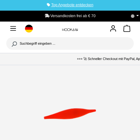
Top Angebote entdecken
tinhalt springen
Versandkosten frei ab € 70
+++ 🚀 Schneller Checkout mit PayPal, Apple 