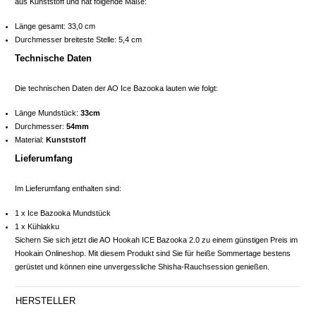
aus Kunststoff und hat folgende Maße:
Länge gesamt: 33,0 cm
Durchmesser breiteste Stelle: 5,4 cm
Technische Daten
Die technischen Daten der AO Ice Bazooka lauten wie folgt:
Länge Mundstück:
33cm
Durchmesser:
54mm
Material:
Kunststoff
Lieferumfang
Im Lieferumfang enthalten sind:
1 x Ice Bazooka Mundstück
1 x Kühlakku
Sichern Sie sich jetzt die AO Hookah ICE Bazooka 2.0 zu einem günstigen Preis im
Hookain Onlineshop. Mit diesem Produkt sind Sie für heiße Sommertage bestens
gerüstet und können eine unvergessliche Shisha-Rauchsession genießen.
HERSTELLER