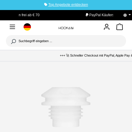
Top Angebote entdecken
tinhalt springen
PayPal Käuferschutz
+++ 🚀 Schneller Checkout mit PayPal, Apple Pay &