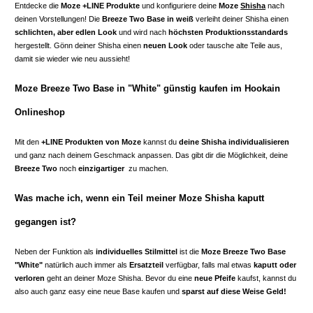
Entdecke die
Moze +LINE Produkte
und konfiguriere deine
Moze
Shisha
nach
deinen Vorstellungen! Die
Breeze Two Base in weiß
verleiht deiner Shisha einen
schlichten, aber edlen Look
und wird nach
höchsten Produktionsstandards
hergestellt. Gönn deiner Shisha einen
neuen Look
oder tausche alte Teile aus,
damit sie wieder wie neu aussieht!
Moze Breeze Two Base in "White" günstig kaufen im Hookain
Onlineshop
Mit den
+LINE Produkten von Moze
kannst du
deine Shisha individualisieren
und ganz nach deinem Geschmack anpassen. Das gibt dir die Möglichkeit, deine
Breeze Two
noch
einzigartiger
zu machen.
Was mache ich, wenn ein Teil meiner Moze Shisha kaputt
gegangen ist?
Neben der Funktion als
individuelles Stilmittel
ist die
Moze Breeze Two Base
"White"
natürlich auch immer als
Ersatzteil
verfügbar, falls mal etwas
kaputt oder
verloren
geht an deiner Moze Shisha. Bevor du eine
neue Pfeife
kaufst, kannst du
also auch ganz easy eine neue Base kaufen und
sparst auf diese Weise Geld!