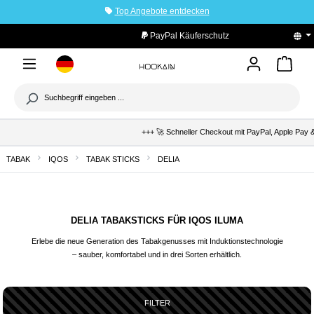
Top Angebote entdecken
tinhalt springen
PayPal Käuferschutz
+++ 🚀 Schneller Checkout mit PayPal, Apple Pay & 
TABAK
IQOS
TABAK STICKS
DELIA
DELIA TABAKSTICKS FÜR IQOS ILUMA
Erlebe die neue Generation des Tabakgenusses mit Induktionstechnologie
– sauber, komfortabel und in drei Sorten erhältlich.
FILTER