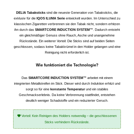
DELIA Tabaksticks
sind die neueste Generation von Tabaksticks, die
exklusiv für die
IQOS ILUMA Serie
entwickelt wurden. Im Unterschied zu
klassischen Zigaretten verbrennen sie den Tabak nicht, sondern erhitzen
ihn durch das
SMARTCORE INDUCTION SYSTEM™
. Dadurch entsteht
ein gleichmäßiger Genuss ohne Rauch, Asche und unangenehme
Rückstände. Ein weiterer Vorteil: Die Sticks sind auf beiden Seiten
geschlossen, sodass keine Tabakkrümel in den Holder gelangen und eine
Reinigung nicht erforderlich ist.
Wie funktioniert die Technologie?
Das
SMARTCORE INDUCTION SYSTEM™
arbeitet mit einem
integrierten Metallstreifen im Stick. Dieser wird durch Induktion erhitzt und
sorgt so für eine
konstante Temperatur
und ein stabiles
Geschmackserlebnis. Da keine Verbrennung stattfindet, entstehen
deutlich weniger Schadstoffe und ein reduzierter Geruch.
Vorteil: Kein Reinigen des Holders notwendig – die geschlossenen
Sticks verhindern Rückstände.