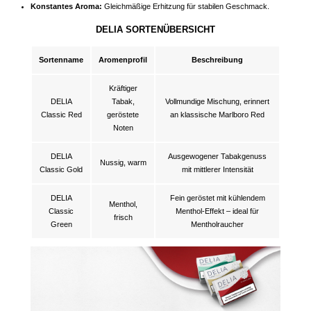
Konstantes Aroma:
Gleichmäßige Erhitzung für stabilen Geschmack.
DELIA SORTENÜBERSICHT
Sortenname
Aromenprofil
Beschreibung
Kräftiger
DELIA
Tabak,
Vollmundige Mischung, erinnert
Classic Red
geröstete
an klassische Marlboro Red
Noten
DELIA
Ausgewogener Tabakgenuss
Nussig, warm
Classic Gold
mit mittlerer Intensität
DELIA
Fein geröstet mit kühlendem
Menthol,
Classic
Menthol-Effekt – ideal für
frisch
Green
Mentholraucher