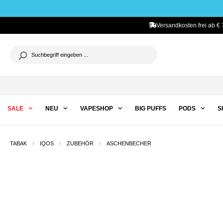
he springen
Zur Hauptnavigation springen
Versandkosten frei ab € 
SALE
NEU
VAPESHOP
BIG PUFFS
PODS
S
TABAK
IQOS
ZUBEHÖR
ASCHENBECHER
Auf
Lager