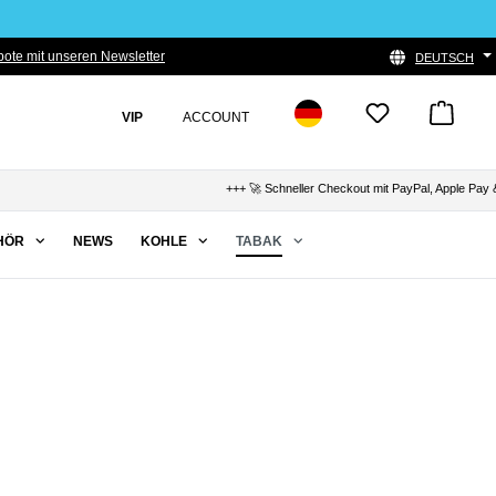
ote mit unseren Newsletter
DEUTSCH
VIP
ACCOUNT
+++ 🚀 Schneller Checkout mit PayPal, Apple Pay &
HÖR
NEWS
KOHLE
TABAK