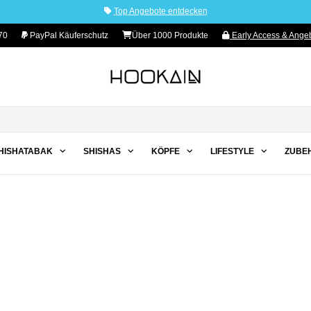
Top Angebote entdecken
70
PayPal Käuferschutz
Über 1000 Produkte
Early Access & Angeb
HISHATABAK
SHISHAS
KÖPFE
LIFESTYLE
ZUBE