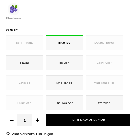
Blaubeere
SORTE
Berlin Nights
Blue Ice
Double Yellow
Hawaii
Ice Boni
Lady Killer
Love 66
Mng Tango
Mng Tango Ice
Punk Man
The Two App
Waterlon
IN DEN WARENKORB
Zum Merkzettel Hinzufügen