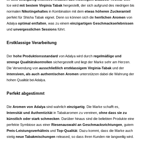
Ice wird
mit bestem Virginia Tabak
hergestellt, der sich aufgrund des niedrigen bis
normalen
Nikotingehaltes
in Kombination mit dem
etwas höheren Zuckeranteil
perfekt für Shisha Tabak eignet. Denn so können sich die
herrlichen Aromen
von
Adalya
optimal entfalten
, was zu einem
einzigartigen Geschmackserlebnissen
und
unvergesslichen Sessions
führt.
Erstklassige Verarbeitung
Der
hohe Produktionsstandard
von Adalya wird durch
regelmäßige und
strenge Qualitätskontrollen
sichergestellt und liegt der Marke sehr am Herzen.
Die Verwendung von
ausschließlich erstklassigem Virginia-Tabak
und der
intensiven, als auch authentischen Aromen
unterstützen dabei die Wahrung der
hohen Qualität bei Adalya.
Perfekt abgestimmt
Die
Aromen von Adalya
sind wahrlich
einzigartig
. Die Marke schafft es,
Intensität und Authentizität
in Tabakaromen zu vereinen,
ohne dass sie zu
künstlich oder stark schmecken
. Darüber hinaus sind die beliebten Produkte eine
perfekte Symbiose aus einer
Riesenauswahl an Geschmacksrichtungen
, gutem
Preis-Leistungsverhältnis
und
Top-Qualität
. Dazu kommt, dass die Marke auch
stetig
neue Tabakmischungen
released, so dass ihren Kunden nie langweilig wird.