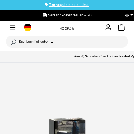
Top Angebote entdecken
tinhalt springen
Versandkosten frei ab € 70
PayPal K
+++ 🚀 Schneller Checkout mit PayPal, Apple P