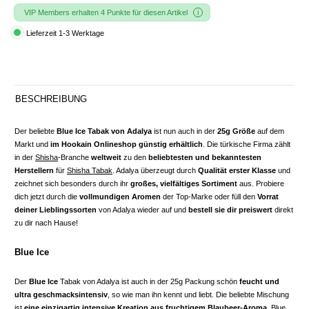
VIP Members erhalten 4 Punkte für diesen Artikel
Lieferzeit 1-3 Werktage
BESCHREIBUNG
Der beliebte
Blue Ice Tabak von Adalya
ist nun auch in der
25g Größe
auf dem
Markt und
im Hookain Onlineshop günstig erhältlich
. Die türkische Firma zählt
in der
Shisha
-Branche
weltweit
zu den
beliebtesten und bekanntesten
Herstellern
für
Shisha Tabak
. Adalya überzeugt durch
Qualität erster Klasse
und
zeichnet sich besonders durch ihr
großes, vielfältiges Sortiment
aus. Probiere
dich
jetzt durch die
vollmundigen Aromen
der Top-Marke oder füll den
Vorrat
deiner Lieblingssorten
von Adalya wieder auf und
bestell sie dir preiswert
direkt
zu dir nach Hause!
Blue Ice
Der
Blue Ice
Tabak von Adalya ist auch in der 25g Packung schön
feucht und
ultra geschmacksintensiv
, so wie man ihn kennt und liebt. Die beliebte Mischung
ist
eine einzigartig intensive Kreation aus fruchtigem Blaubeer-Aroma
. Blue