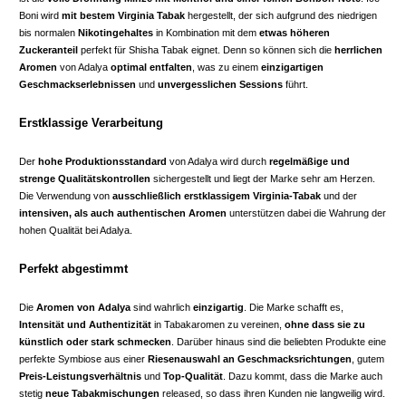
Boni wird
mit bestem Virginia Tabak
hergestellt, der sich aufgrund des niedrigen
bis normalen
Nikotingehaltes
in Kombination mit dem
etwas höheren
Zuckeranteil
perfekt für Shisha Tabak eignet. Denn so können sich die
herrlichen
Aromen
von Adalya
optimal entfalten
, was zu einem
einzigartigen
Geschmackserlebnissen
und
unvergesslichen Sessions
führt.
Erstklassige Verarbeitung
Der
hohe Produktionsstandard
von Adalya wird durch
regelmäßige und
strenge Qualitätskontrollen
sichergestellt und liegt der Marke sehr am Herzen.
Die Verwendung von
ausschließlich erstklassigem Virginia-Tabak
und der
intensiven, als auch authentischen Aromen
unterstützen dabei die Wahrung der
hohen Qualität bei Adalya.
Perfekt abgestimmt
Die
Aromen von Adalya
sind wahrlich
einzigartig
. Die Marke schafft es,
Intensität und Authentizität
in Tabakaromen zu vereinen,
ohne dass sie zu
künstlich oder stark schmecken
. Darüber hinaus sind die beliebten Produkte eine
perfekte Symbiose aus einer
Riesenauswahl an Geschmacksrichtungen
, gutem
Preis-Leistungsverhältnis
und
Top-Qualität
. Dazu kommt, dass die Marke auch
stetig
neue Tabakmischungen
released, so dass ihren Kunden nie langweilig wird.