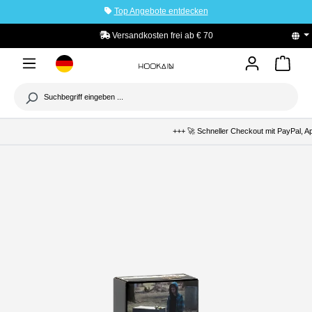
Top Angebote entdecken
tinhalt springen
Versandkosten frei ab € 70
PayPal K
+++ 🚀 Schneller Checkout mit PayPal, Apple 