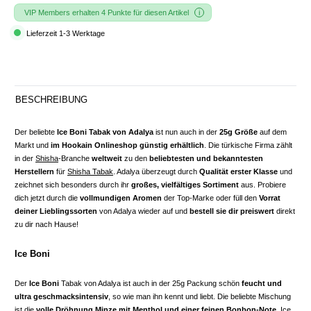
VIP Members erhalten 4 Punkte für diesen Artikel
Lieferzeit 1-3 Werktage
BESCHREIBUNG
Der beliebte
Ice Boni Tabak von Adalya
ist nun auch in der
25g Größe
auf dem
Markt und
im Hookain Onlineshop günstig erhältlich
. Die türkische Firma zählt
in der
Shisha
-Branche
weltweit
zu den
beliebtesten und bekanntesten
Herstellern
für
Shisha Tabak
. Adalya überzeugt durch
Qualität erster Klasse
und
zeichnet sich besonders durch ihr
großes, vielfältiges Sortiment
aus. Probiere
dich
jetzt durch die
vollmundigen Aromen
der Top-Marke oder füll den
Vorrat
deiner Lieblingssorten
von Adalya wieder auf und
bestell sie dir preiswert
direkt
zu dir nach Hause!
Ice Boni
Der
Ice Boni
Tabak von Adalya ist auch in der 25g Packung schön
feucht und
ultra geschmacksintensiv
, so wie man ihn kennt und liebt. Die beliebte Mischung
ist die
volle Dröhnung Minze mit Menthol und einer feinen Bonbon-Note
. Ice