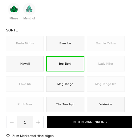
Minze
Menthol
SORTE
Berlin Nights
Blue Ice
Double Yellow
Hawaii
Ice Boni
Lady Killer
Love 66
Mng Tango
Mng Tango Ice
Punk Man
The Two App
Waterlon
IN DEN WARENKORB
Zum Merkzettel Hinzufügen