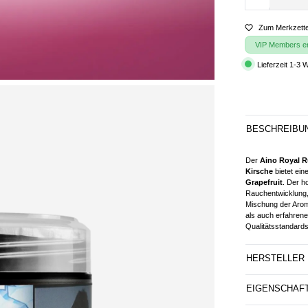
Zum Merkzette
VIP Members erh
Lieferzeit 1-3 
BESCHREIBU
Der
Aino
Royal R
Kirsche
bietet ei
Grapefruit
. Der h
Rauchentwicklung,
Mischung der Arom
als auch erfahrene
Qualitätsstandards
HERSTELLER
EIGENSCHAF