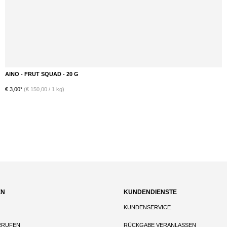
AINO - FRUT SQUAD - 20 G
DETAILS
€ 3,00*
(€ 150,00 / 1 kg)
EN
KUNDENDIENSTE
KUNDENSERVICE
RRUFEN
RÜCKGABE VERANLASSEN