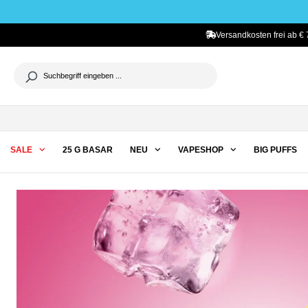
he springen
Zur Hauptnavigation springen
Versandkosten frei ab € 
SALE
25 G BASAR
NEU
VAPESHOP
BIG PUFFS