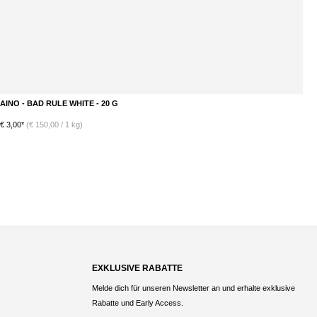
AINO - BAD RULE WHITE - 20 G
A
DETAILS
€ 3,00*
(€ 150,00 / 1 kg)
€ 
EXKLUSIVE RABATTE
Melde dich für unseren Newsletter an und erhalte exklusive
Rabatte und Early Access.