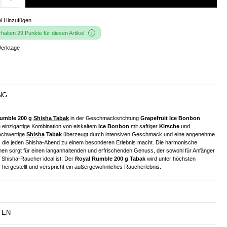
l Hinzufügen
alten 29 Punkte für diesen Artikel
Werktage
NG
umble 200 g
Shisha Tabak
in der Geschmacksrichtung
Grapefruit Ice Bonbon
ne einzigartige Kombination von eiskaltem
Ice Bonbon
mit saftiger
Kirsche
und
ochwertige
Shisha
Tabak
überzeugt durch intensiven Geschmack und eine angenehme
 die jeden Shisha-Abend zu einem besonderen Erlebnis macht. Die harmonische
en sorgt für einen langanhaltenden und erfrischenden Genuss, der sowohl für Anfänger
 Shisha-Raucher ideal ist. Der
Royal Rumble 200 g Tabak
wird unter höchsten
 hergestellt und verspricht ein außergewöhnliches Raucherlebnis.
TEN