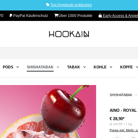
Top Angebote entdecken
70
PayPal Käuferschutz
Über 1000 Produkte
Early Access & Angeb
PODS
SHISHATABAK
TABAK
KOHLE
KÖPFE
SHISHATABAK
AINO - ROYAL
€ 28,90*
(€ 144,50* / 1 kg)
Preise inkl. MwSt. 