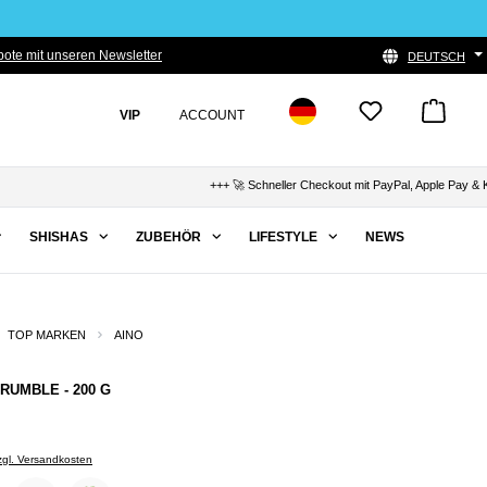
ote mit unseren Newsletter
DEUTSCH
VIP
ACCOUNT
+++ 🚀 Schneller Checkout mit PayPal, Apple Pay & Klarna
SHISHAS
ZUBEHÖR
LIFESTYLE
NEWS
TOP MARKEN
AINO
 RUMBLE - 200 G
zzgl. Versandkosten