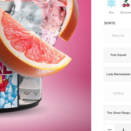
Eis
Kirsch
SORTE
Black Ice
Fruit Squad
Lady Mammalade
OVRLD
The Great Raspy