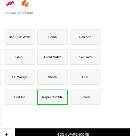
e
Bonbon
Grapefruit
Bad Rule White
Cearo
Don App
GOAT
Great Match
Kwi Lover
Le Monzye
Massai
OHA
Red Ice
Royal Rumble
Smash
IN DEN WARENKORB