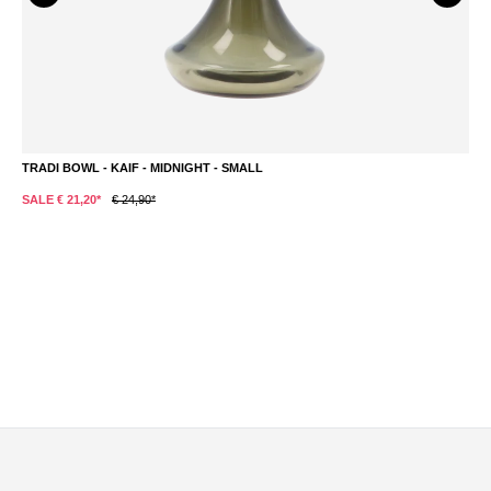
TRADI BOWL - KAIF - MIDNIGHT - SMALL
A
€ 
SALE € 21,20*
€ 24,90*