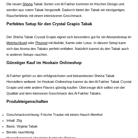
Die neuen
Shisha
Tabak Sorten von Al Fakher kommen im frischen Design und
werden aus rotem Tabak hergestellt. Dadurch bietet der Tabak ein einzigartiges
Raucherlebnis mit einem intensiveren Geschmack.
Perfektes Setup für den Crystal Grapio Tabak
Der Shisha Tabak Crystal Grapio eignet sich besonders gut für ein Abstandsetup im
Mehrlochkopf
oder
Phunnel
mit Alufolie, Kamin oder Lotus. In diesem Setup kann
sich das Aroma des Tabaks perfekt entfalten. Natürlich kannst du den Tabak auch
in anderen Setups rauchen.
Günstiger Kauf im Hookain Onlineshop
Al Fakher gehört zu den erfolgreichsten und bekanntesten Shisha Tabak
Herstellern weltweit. Im Hookain Onlineshop kannst du den Al Fakher Tabak Crystal
Grapio und viele andere Flavors günstig kaufen. Überzeuge dich selbst von der
Qualität und dem intensiven Geschmack des Al Fakher Tabaks.
Produkteigenschaften
Geschmacksrichtung: Frische Traube mit einem Hauch Menthol
Inhalt: 25g
Basis: Virginia Tabak
Bereits rauchfertig