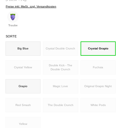
Preise inkl. MwSt. zzgl. Versandkosten
Traube
SORTE
Big Blue
Crystal Double Crunch
Crystal Grapio
Double Kick - The
Crystal Yellow
Fuchsia
Double Crunch
Grapio
Magic Love
Original Grapio Night
Red Smash
The Double Crunch
White Pods
Yellow