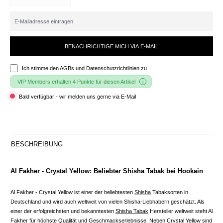
BENACHRICHTIGE MICH VIA E-MAIL
Ich stimme den
AGBs und Datenschutzrichtlinien
zu
VIP Members erhalten 4 Punkte für diesen Artikel
Bald verfügbar - wir melden uns gerne via E-Mail
BESCHREIBUNG
Al Fakher - Crystal Yellow: Beliebter Shisha Tabak bei Hookain
Al Fakher - Crystal Yellow ist einer der beliebtesten
Shisha
Tabaksorten in
Deutschland und wird auch weltweit von vielen Shisha-Liebhabern geschätzt. Als
einer der erfolgreichsten und bekanntesten
Shisha Tabak
Hersteller weltweit steht Al
Fakher für höchste Qualität und Geschmackserlebnisse. Neben Crystal Yellow sind