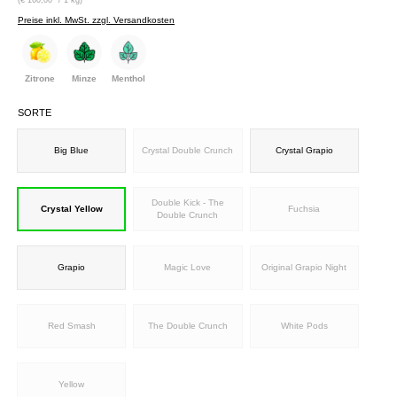
Preise inkl. MwSt. zzgl. Versandkosten
Zitrone
Minze
Menthol
SORTE
Big Blue
Crystal Double Crunch
Crystal Grapio
Double Kick - The
Crystal Yellow
Fuchsia
Double Crunch
Grapio
Magic Love
Original Grapio Night
Red Smash
The Double Crunch
White Pods
Yellow