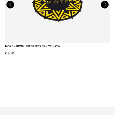
MOZE - BOWLUNTERSETZER - YELLOW
A
€ 14,90*
€ 