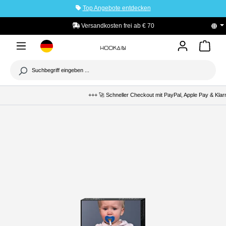
Top Angebote entdecken
tinhalt springen
Versandkosten frei ab € 70
+++ 🚀 Schneller Checkout mit PayPal, Apple Pay & Klarn