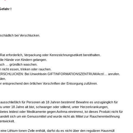
Gefahr !
chädlich bei Verschlucken.
r Rat erforderlich, Verpackung oder Kennzeichnungsetikett bereithalten.
 die Hände von Kindern gelangen.
ch … gründlich waschen.
 nicht essen, trinken oder rauchen.
ERSCHLUCKEN: Bei Unwohlsein GIFTINFORMATIONSZENTRUM/Arzt/… anrufen.
len.
er entsprechend den örtlichen Vorschriften der Entsorgung zuführen.
 ausschließlich für Personen ab 18 Jahren bestimmt! Bewahre es unzugänglich für
u unter 18 Jahre alt bist, schwanger oder stillend, unter Herzerkrankungen,
betes leidest oder Medikamente gegen Asthma einnimmst, ist dieses Produkt nicht für
handelt sich um ein Genussmittel und wurde nicht als Mittel zur Raucherentwöhnung
entwickelt.
eine Lithium-Ionen-Zelle enthält, darfst du es nicht über den regulären Hausmüll