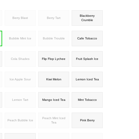
Blackberry
Berry Blast
Berry Tart
Crumble
Bubble Mint Ice
Bubble Trouble
Cafe Tobacco
Cola Shades
Flip Flop Lychee
Fruit Splash Ice
Ice Apple Sour
Kiwi Melon
Lemon Iced Tea
Lemon Tart
Mango Iced Tea
Mint Tobacco
Peach Mint Iced
Peach Bubble Ice
Pink Berry
Tea