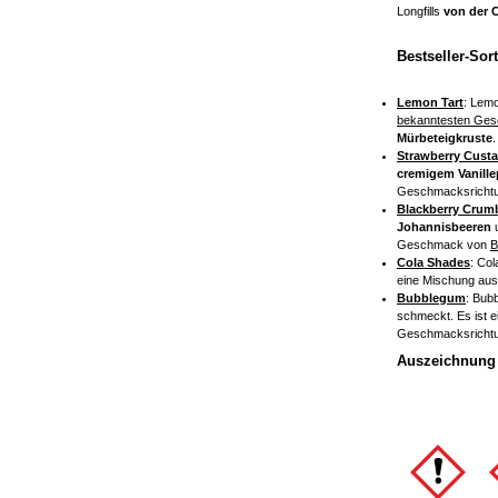
Longfills
von der 
Bestseller-Sor
Lemon Tart
: Lemo
bekanntesten Ges
Mürbeteigkruste
.
Strawberry Custa
cremigem Vanill
Geschmacksricht
Blackberry Crum
Johannisbeeren
Geschmack von
B
Cola Shades
: Col
eine Mischung au
Bubblegum
: Bub
schmeckt. Es ist e
Geschmacksricht
Auszeichnung 