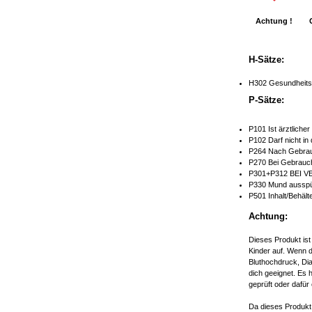
Achtung !
H-Sätze:
H302 Gesundheitss
P-Sätze:
P101 Ist ärztliche
P102 Darf nicht in
P264 Nach Gebrau
P270 Bei Gebrauch
P301+P312 BEI V
P330 Mund ausspü
P501 Inhalt/Behält
Achtung:
Dieses Produkt ist
Kinder auf. Wenn d
Bluthochdruck, Dia
dich geeignet. Es 
geprüft oder dafür 
Da dieses Produkt 