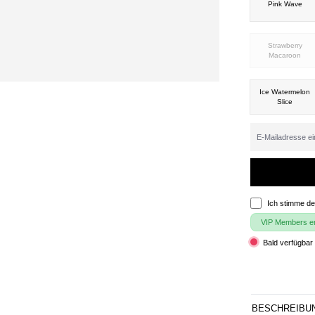
Pink Wave
Strawberry
Macaroon
Ice Watermelon
Slice
Ich stimme d
VIP Members erh
Bald verfügbar 
BESCHREIBU