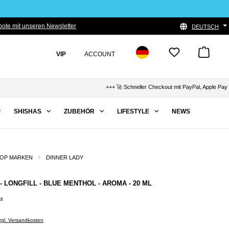
ote mit unseren Newsletter
DEUTSCH
VIP
ACCOUNT
+++ 🚀 Schneller Checkout mit PayPal, Apple Pay & K
SHISHAS
ZUBEHÖR
LIFESTYLE
NEWS
OP MARKEN
DINNER LADY
- LONGFILL - BLUE MENTHOL - AROMA - 20 ML
0*
zzgl. Versandkosten