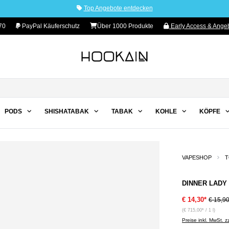
Top Angebote entdecken
70
PayPal Käuferschutz
Über 1000 Produkte
Early Access & Angeb
PODS
SHISHATABAK
TABAK
KOHLE
KÖPFE
VAPESHOP
T
DINNER LADY 
€ 14,30*
€ 15,9
(€ 715,00* / 1 l)
Preise inkl. MwSt. 