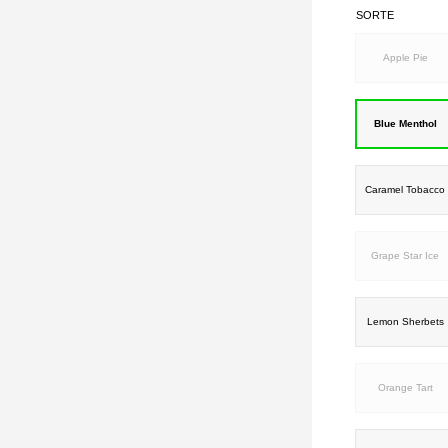
SORTE
Apple Pie
Blue Menthol
Caramel Tobacco
Grape Star Ice
Lemon Sherbets
Orange Tart