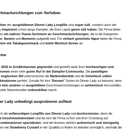
chmacksrichtungen zum Verlieben
chen
der
ausgefallenen Dinner Lady Longfills
sind
super süß
, sondern auch der
dy
begeistert
schon lange Dampfer, die ihren Liquid
gerne süß haben
. Die Firma bietet
zen
ein wahres Traum-Sortiment an Geschmacksrichtungen
, die in die Kategorien
ce
,
Sweets
und
Moments
aufgeteilt sind. Für
einfach gestrickte Vaper
bietet die Firma
rten mit Tabakgeschmack
und
kühle Menthol-Sorten
an.
Time
e
2016 in Großbritannien gegründet
und genießt dank ihrer
hochwertigen und
 Aromen
einen sehr
guten Ruf in der Dampfer-Community
. Die
pastelligen
englischen Stil
unterstreichen die
Markenidentität
und die
himmlisch süßen
inationen
perfekt. Gerade für ihre “
Dessert
” Sorten ist Dinner Lady so bekannt, denn
 kein anderer
so
ausgefallene
Geschmacksrichtungen so
authentisch
herzustellen,
r viele Stammkunden
unbezahlbar
macht.
er Lady unbedingt ausprobieren solltest
ich die
vollmundigen Longfills von Dinner Lady
mal
durchzutesten
, denn die
e Geschmacksbomben
und da sich die Firma schon seit ihrer Gründung auf
mbinationen spezialisiert
, sind die Aromen wirklich
authentisch und einzigartig
.
ten wie
Strawberry Custard
in der Qualität zu finden ist beinahe unmöglich, weshalb die