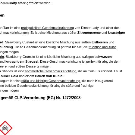
Community stark gefeiert
werden.
ten
n Tart ist eine
preisgekrönte Geschmacksrichtung
von Dinner Lady und einer der
chmacksrichtungen
. Es ist eine Mischung aus süßer
Zitronencreme
und
knuspriger
rd
: Strawberry Custard ist eine
köstliche Mischung
aus süßen
Erdbeeren
und
epudding
. Diese Geschmacksrichtung ist perfekt für alle, die
fruchtige und süße
ungen mögen.
ble
: Blackberry Crumble ist eine köstliche Mischung aus saftigen
schwarzen
und
knusprigem Streusel
. Diese Geschmacksrichtung ist perfekt für alle, die den
eeren und süßen Desserts
mögen.
a Shades ist eine
sommerliche Geschmacksrichtung
, die an Cola-Eis erinnert. Es ist
s
süßer Cola
und einem
Hauch von Kühle
.
blegum ist eine
süße und klebrige Geschmacksrichtung
, die nach
Kaugummi
ine beliebte Geschmacksrichtung für alle, die süße und fruchtige
ungen mögen.
gemäß CLP-Verordnung (EG) Nr. 1272/2008