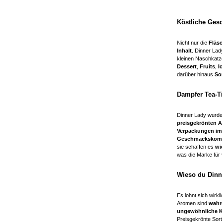
Köstliche Ges
Nicht nur die
Fläs
Inhalt
. Dinner La
kleinen Naschkat
Dessert
,
Fruits
,
I
darüber hinaus
So
Dampfer Tea-
Dinner Lady wurd
preisgekrönten
Verpackungen im 
Geschmackskomb
sie schaffen es
wie
was die Marke fü
Wieso du Dinn
Es lohnt sich wirkl
Aromen sind
wahr
ungewöhnliche Ko
Preisgekrönte Sor