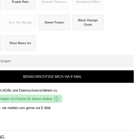
Purple Rain
Smooth Tobacco
Strawberry Bikini
Black Orange
Sun Tan Mango
Sweet Fusion
Crush
Razz Blues Ice
BENACHRICHTIGE MICH VIA E-MAIL
en
AGBs und Datenschutzrichtlinien
zu
alten 15 Punkte für diesen Artikel
- wir melden uns gerne via E-Mail
NG