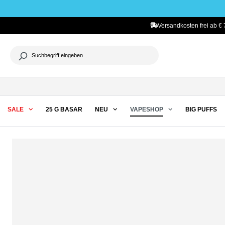
he springen
Zur Hauptnavigation springen
Versandkosten frei ab € 
SALE
25 G BASAR
NEU
VAPESHOP
BIG PUFFS