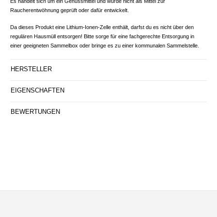
Es handelt sich um ein Genussmittel und wurde nicht als Mittel zur
Raucherentwöhnung geprüft oder dafür entwickelt.
Da dieses Produkt eine Lithium-Ionen-Zelle enthält, darfst du es nicht über den
regulären Hausmüll entsorgen! Bitte sorge für eine fachgerechte Entsorgung in
einer geeigneten Sammelbox oder bringe es zu einer kommunalen Sammelstelle.
HERSTELLER
EIGENSCHAFTEN
BEWERTUNGEN