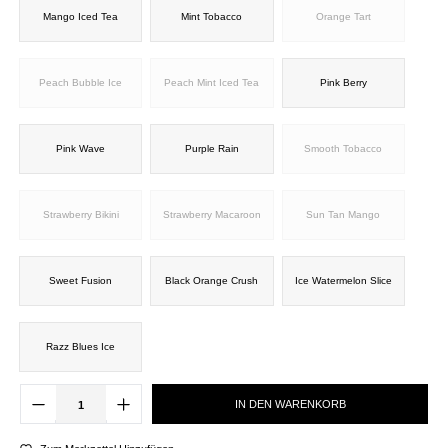
Mango Iced Tea
Mint Tobacco
Orange Tart
Peach Bubble Ice
Peach Mint Iced Tea
Pink Berry
Pink Wave
Purple Rain
Smooth Tobacco
Strawberry Bikini
Strawberry Macaroon
Sun Tan Mango
Sweet Fusion
Black Orange Crush
Ice Watermelon Slice
Razz Blues Ice
IN DEN WARENKORB