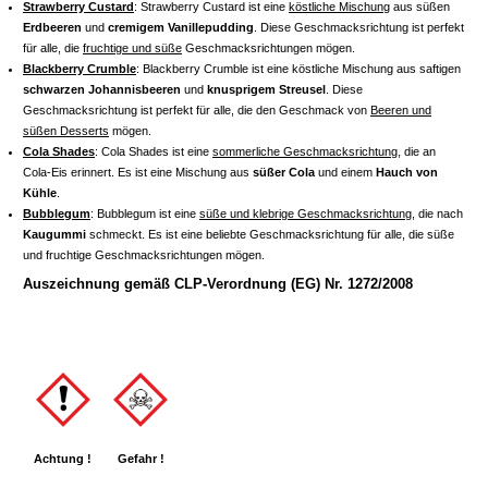
Strawberry Custard
: Strawberry Custard ist eine
köstliche Mischung
aus süßen
Erdbeeren
und
cremigem Vanillepudding
. Diese Geschmacksrichtung ist perfekt
für alle, die
fruchtige und süße
Geschmacksrichtungen mögen.
Blackberry Crumble
: Blackberry Crumble ist eine köstliche Mischung aus saftigen
schwarzen Johannisbeeren
und
knusprigem Streusel
. Diese
Geschmacksrichtung ist perfekt für alle, die den Geschmack von
Beeren und
süßen Desserts
mögen.
Cola Shades
: Cola Shades ist eine
sommerliche Geschmacksrichtung
, die an
Cola-Eis erinnert. Es ist eine Mischung aus
süßer Cola
und einem
Hauch von
Kühle
.
Bubblegum
: Bubblegum ist eine
süße und klebrige Geschmacksrichtung
, die nach
Kaugummi
schmeckt. Es ist eine beliebte Geschmacksrichtung für alle, die süße
und fruchtige Geschmacksrichtungen mögen.
Auszeichnung gemäß CLP-Verordnung (EG) Nr. 1272/2008
Achtung !
Gefahr !