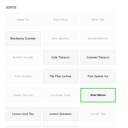
SORTE
Apple Pie
Berry Blast
Berry Tart
Blackberry Crumble
Blue Menthol
Bubble Mint Ice
Bubble Trouble
Cafe Tobacco
Caramel Tobacco
Cola Shades
Flip Flop Lychee
Fruit Splash Ice
Grape Star Ice
Ice Apple Sour
Kiwi Melon
Lemon Iced Tea
Lemon Sherbets
Lemon Tart