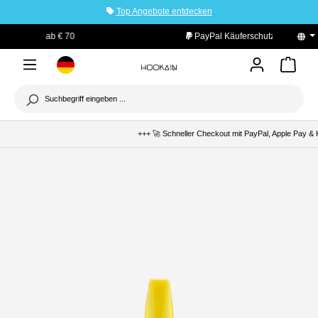
Top Angebote entdecken
tinhalt springen
PayPal Käuferschutz
+++ 🚀 Schneller Checkout mit PayPal, Apple Pay & K