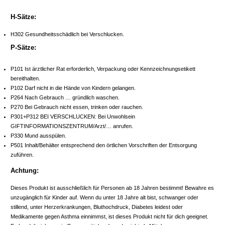
H-Sätze:
H302 Gesundheitsschädlich bei Verschlucken.
P-Sätze:
P101 Ist ärztlicher Rat erforderlich, Verpackung oder Kennzeichnungsetikett
bereithalten.
P102 Darf nicht in die Hände von Kindern gelangen.
P264 Nach Gebrauch … gründlich waschen.
P270 Bei Gebrauch nicht essen, trinken oder rauchen.
P301+P312 BEI VERSCHLUCKEN: Bei Unwohlsein
GIFTINFORMATIONSZENTRUM/Arzt/… anrufen.
P330 Mund ausspülen.
P501 Inhalt/Behälter entsprechend den örtlichen Vorschriften der Entsorgung
zuführen.
Achtung:
Dieses Produkt ist ausschließlich für Personen ab 18 Jahren bestimmt! Bewahre es
unzugänglich für Kinder auf. Wenn du unter 18 Jahre alt bist, schwanger oder
stillend, unter Herzerkrankungen, Bluthochdruck, Diabetes leidest oder
Medikamente gegen Asthma einnimmst, ist dieses Produkt nicht für dich geeignet.