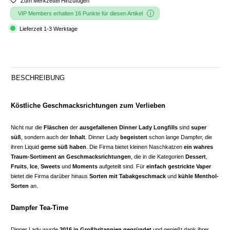
Zum Merkzettel Hinzufügen
VIP Members erhalten 16 Punkte für diesen Artikel
Lieferzeit 1-3 Werktage
BESCHREIBUNG
Köstliche Geschmacksrichtungen zum Verlieben
Nicht nur die
Fläschen
der
ausgefallenen Dinner Lady Longfills
sind
super
süß
, sondern auch der
Inhalt
. Dinner Lady
begeistert
schon lange Dampfer, die
ihren Liquid
gerne süß haben
. Die Firma bietet kleinen Naschkatzen
ein wahres
Traum-Sortiment an Geschmacksrichtungen
, die in die Kategorien
Dessert
,
Fruits
,
Ice
,
Sweets
und
Moments
aufgeteilt sind. Für
einfach gestrickte Vaper
bietet die Firma darüber hinaus
Sorten mit Tabakgeschmack
und
kühle Menthol-
Sorten
an.
Dampfer Tea-Time
Dinner Lady wurde
2016 in Großbritannien gegründet
und genießt dank ihrer