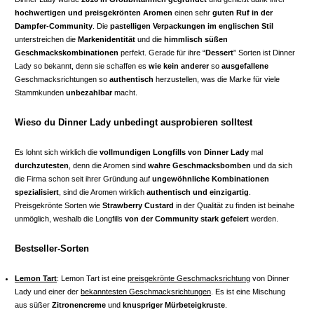
hochwertigen und preisgekrönten Aromen
einen sehr
guten Ruf in der
Dampfer-Community
. Die
pastelligen Verpackungen im englischen Stil
unterstreichen die
Markenidentität
und die
himmlisch süßen
Geschmackskombinationen
perfekt. Gerade für ihre “
Dessert
” Sorten ist Dinner
Lady so bekannt, denn sie schaffen es
wie kein anderer
so
ausgefallene
Geschmacksrichtungen so
authentisch
herzustellen, was die Marke für viele
Stammkunden
unbezahlbar
macht.
Wieso du Dinner Lady unbedingt ausprobieren solltest
Es lohnt sich wirklich die
vollmundigen Longfills von Dinner Lady
mal
durchzutesten
, denn die Aromen sind
wahre Geschmacksbomben
und da sich
die Firma schon seit ihrer Gründung auf
ungewöhnliche Kombinationen
spezialisiert
, sind die Aromen wirklich
authentisch und einzigartig
.
Preisgekrönte Sorten wie
Strawberry Custard
in der Qualität zu finden ist beinahe
unmöglich, weshalb die Longfills
von der Community stark gefeiert
werden.
Bestseller-Sorten
Lemon Tart
: Lemon Tart ist eine
preisgekrönte Geschmacksrichtung
von Dinner
Lady und einer der
bekanntesten Geschmacksrichtungen
. Es ist eine Mischung
aus süßer
Zitronencreme
und
knuspriger Mürbeteigkruste
.