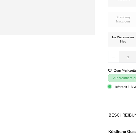
Strawberry
Macaroon
Ice Watermelon
Slice
Zum Merkzette
VIP Members erh
Lieferzeit 1-3 
BESCHREIBU
Köstliche Ges