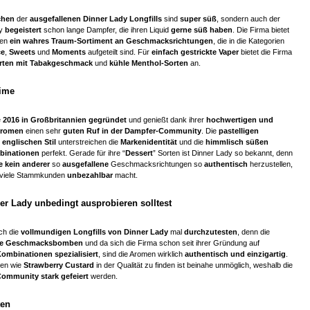
chen
der
ausgefallenen Dinner Lady Longfills
sind
super süß
, sondern auch der
dy
begeistert
schon lange Dampfer, die ihren Liquid
gerne süß haben
. Die Firma bietet
zen
ein wahres Traum-Sortiment an Geschmacksrichtungen
, die in die Kategorien
ce
,
Sweets
und
Moments
aufgeteilt sind. Für
einfach gestrickte Vaper
bietet die Firma
rten mit Tabakgeschmack
und
kühle Menthol-Sorten
an.
Time
e
2016 in Großbritannien gegründet
und genießt dank ihrer
hochwertigen und
 Aromen
einen sehr
guten Ruf in der Dampfer-Community
. Die
pastelligen
englischen Stil
unterstreichen die
Markenidentität
und die
himmlisch süßen
inationen
perfekt. Gerade für ihre “
Dessert
” Sorten ist Dinner Lady so bekannt, denn
 kein anderer
so
ausgefallene
Geschmacksrichtungen so
authentisch
herzustellen,
r viele Stammkunden
unbezahlbar
macht.
er Lady unbedingt ausprobieren solltest
ich die
vollmundigen Longfills von Dinner Lady
mal
durchzutesten
, denn die
e Geschmacksbomben
und da sich die Firma schon seit ihrer Gründung auf
mbinationen spezialisiert
, sind die Aromen wirklich
authentisch und einzigartig
.
ten wie
Strawberry Custard
in der Qualität zu finden ist beinahe unmöglich, weshalb die
Community stark gefeiert
werden.
ten