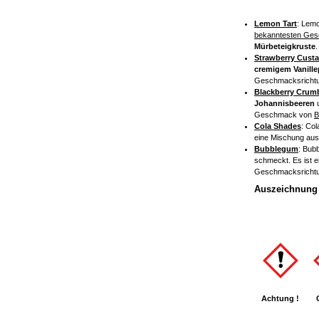
Lemon Tart
: Lemo
bekanntesten Ges
Mürbeteigkruste
.
Strawberry Custa
cremigem Vanill
Geschmacksricht
Blackberry Crum
Johannisbeeren
Geschmack von
B
Cola Shades
: Col
eine Mischung au
Bubblegum
: Bub
schmeckt. Es ist e
Geschmacksricht
Auszeichnung 
Achtung !