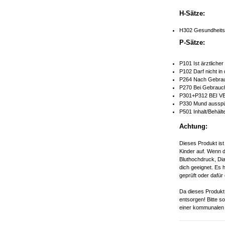
H-Sätze:
H302 Gesundheitss
P-Sätze:
P101 Ist ärztliche
P102 Darf nicht in
P264 Nach Gebrau
P270 Bei Gebrauch
P301+P312 BEI V
P330 Mund ausspü
P501 Inhalt/Behält
Achtung:
Dieses Produkt ist
Kinder auf. Wenn d
Bluthochdruck, Dia
dich geeignet. Es 
geprüft oder dafür 
Da dieses Produkt 
entsorgen! Bitte s
einer kommunalen 