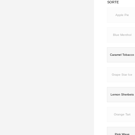
SORTE
Apple Pie
Blue Menthol
Caramel Tobacco
Grape Star Ice
Lemon Sherbets
Orange Tart
Pink Wave