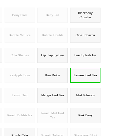
Blackberry
Berry Blast
Berry Tart
Crumble
Bubble Mint Ice
Bubble Trouble
Cafe Tobacco
Cola Shades
Flip Flop Lychee
Fruit Splash Ice
Ice Apple Sour
Kiwi Melon
Lemon Iced Tea
Lemon Tart
Mango Iced Tea
Mint Tobacco
Peach Mint Iced
Peach Bubble Ice
Pink Berry
Tea
Purple Rain
Smooth Tobacco
Strawberry Bikini