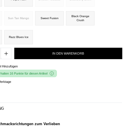
Black Orange
Sun Tan Mango
Sweet Fusion
Crush
Razz Blues Ice
IN DEN WARENKORB
l Hinzufügen
alten 16 Punkte für diesen Artikel
Werktage
NG
chmacksrichtungen zum Verlieben