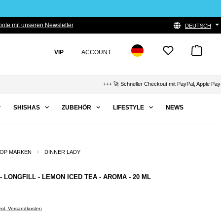
ote mit unseren Newsletter
DEUTSCH
VIP
ACCOUNT
+++ 🚀 Schneller Checkout mit PayPal, Apple Pay & K
SHISHAS
ZUBEHÖR
LIFESTYLE
NEWS
OP MARKEN
DINNER LADY
- LONGFILL - LEMON ICED TEA - AROMA - 20 ML
zzgl. Versandkosten