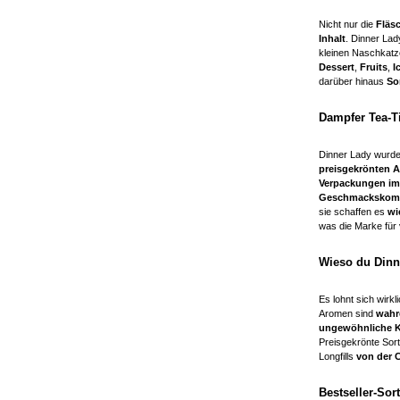
Nicht nur die
Fläs
Inhalt
. Dinner La
kleinen Naschkat
Dessert
,
Fruits
,
I
darüber hinaus
So
Dampfer Tea-
Dinner Lady wurd
preisgekrönten
Verpackungen im 
Geschmackskomb
sie schaffen es
wie
was die Marke fü
Wieso du Dinn
Es lohnt sich wirkl
Aromen sind
wahr
ungewöhnliche Ko
Preisgekrönte Sor
Longfills
von der 
Bestseller-Sor