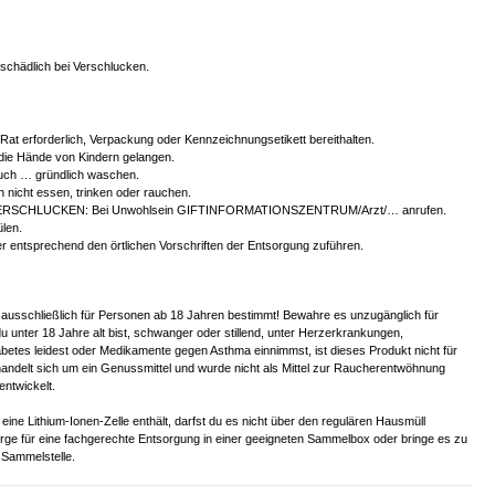
chädlich bei Verschlucken.
r Rat erforderlich, Verpackung oder Kennzeichnungsetikett bereithalten.
 die Hände von Kindern gelangen.
ch … gründlich waschen.
 nicht essen, trinken oder rauchen.
ERSCHLUCKEN: Bei Unwohlsein GIFTINFORMATIONSZENTRUM/Arzt/… anrufen.
len.
er entsprechend den örtlichen Vorschriften der Entsorgung zuführen.
 ausschließlich für Personen ab 18 Jahren bestimmt! Bewahre es unzugänglich für
u unter 18 Jahre alt bist, schwanger oder stillend, unter Herzerkrankungen,
betes leidest oder Medikamente gegen Asthma einnimmst, ist dieses Produkt nicht für
handelt sich um ein Genussmittel und wurde nicht als Mittel zur Raucherentwöhnung
entwickelt.
eine Lithium-Ionen-Zelle enthält, darfst du es nicht über den regulären Hausmüll
orge für eine fachgerechte Entsorgung in einer geeigneten Sammelbox oder bringe es zu
Sammelstelle.