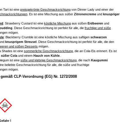
n Tart ist eine
preisgekrönte Geschmacksrichtung
von Dinner Lady und einer der
chmacksrichtungen
. Es ist eine Mischung aus süßer
Zitronencreme
und
knuspriger
rd
: Strawberry Custard ist eine
köstliche Mischung
aus süßen
Erdbeeren
und
epudding
. Diese Geschmacksrichtung ist perfekt für alle, die
fruchtige und süße
ungen mögen.
ble
: Blackberry Crumble ist eine köstliche Mischung aus saftigen
schwarzen
und
knusprigem Streusel
. Diese Geschmacksrichtung ist perfekt für alle, die den
eeren und süßen Desserts
mögen.
a Shades ist eine
sommerliche Geschmacksrichtung
, die an Cola-Eis erinnert. Es ist
s
süßer Cola
und einem
Hauch von Kühle
.
blegum ist eine
süße und klebrige Geschmacksrichtung
, die nach
Kaugummi
ine beliebte Geschmacksrichtung für alle, die süße und fruchtige
ungen mögen.
gemäß CLP-Verordnung (EG) Nr. 1272/2008
Gefahr !