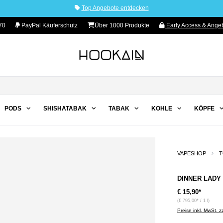
Top Angebote entdecken
70
PayPal Käuferschutz
Über 1000 Produkte
Early Access & Angeb
PODS
SHISHATABAK
TABAK
KOHLE
KÖPFE
VAPESHOP
T
DINNER LADY 
€ 15,90*
(€ 795,00* / 1 l)
Preise inkl. MwSt. 