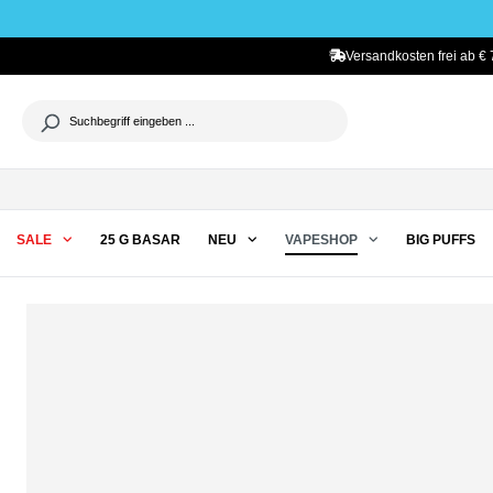
he springen
Zur Hauptnavigation springen
Versandkosten frei ab € 
SALE
25 G BASAR
NEU
VAPESHOP
BIG PUFFS