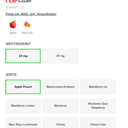
€ 11,99*
€ 8,90*
(€ 890,00* / 1 l)
Preise inkl. MwSt. zzgl. Versandkosten
Apfel
Pfirisch
NIKOTINGEHALT
10 mg
20 mg
SORTE
Apple Peach
Blackcurrant Aniseed
Blackberry Ice
Blueberry Sour
Blackberry Lemon
Blueberry
Raspberry
Blue Razz Lemonade
Cherry
Cherry Cola