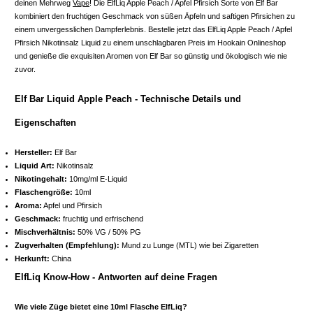
deinen Mehrweg
Vape
! Die ElfLiq Apple Peach / Apfel Pfirsich Sorte von Elf Bar
kombiniert den fruchtigen Geschmack von süßen Äpfeln und saftigen Pfirsichen zu
einem unvergesslichen Dampferlebnis. Bestelle jetzt das ElfLiq Apple Peach / Apfel
Pfirsich Nikotinsalz Liquid zu einem unschlagbaren Preis im Hookain Onlineshop
und genieße die exquisiten Aromen von Elf Bar so günstig und ökologisch wie nie
zuvor.
Elf Bar Liquid Apple Peach - Technische Details und
Eigenschaften
Hersteller:
Elf Bar
Liquid Art:
Nikotinsalz
Nikotingehalt:
10mg/ml E-Liquid
Flaschengröße:
10ml
Aroma:
Apfel und Pfirsich
Geschmack:
fruchtig und erfrischend
Mischverhältnis:
50% VG / 50% PG
Zugverhalten (Empfehlung):
Mund zu Lunge (MTL) wie bei Zigaretten
Herkunft:
China
ElfLiq Know-How - Antworten auf deine Fragen
Wie viele Züge bietet eine 10ml Flasche ElfLiq?