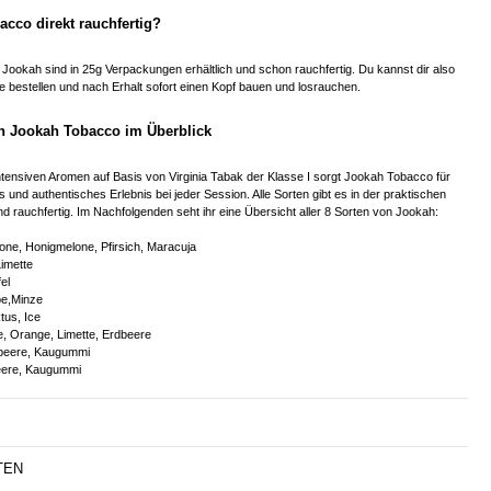
acco direkt rauchfertig?
n Jookah sind in 25g Verpackungen erhältlich und schon rauchfertig. Du kannst dir also
te bestellen und nach Erhalt sofort einen Kopf bauen und losrauchen.
on Jookah Tobacco im Überblick
intensiven Aromen auf Basis von Virginia Tabak der Klasse I sorgt Jookah Tobacco für
 und authentisches Erlebnis bei jeder Session. Alle Sorten gibt es in der praktischen
 rauchfertig. Im Nachfolgenden seht ihr eine Übersicht aller 8 Sorten von Jookah:
one, Honigmelone, Pfirsich, Maracuja
Limette
el
be,Minze
tus, Ice
e, Orange, Limette, Erdbeere
ubeere, Kaugummi
eere, Kaugummi
TEN