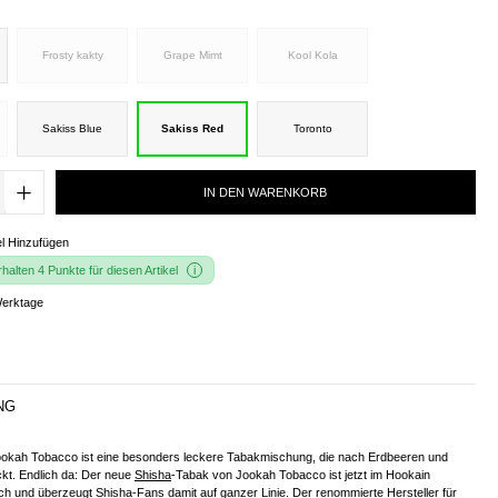
Frosty kakty
Grape Mimt
Kool Kola
Sakiss Blue
Sakiss Red
Toronto
IN DEN WARENKORB
l Hinzufügen
alten 4 Punkte für diesen Artikel
Werktage
NG
okah Tobacco ist eine besonders leckere Tabakmischung, die nach Erdbeeren und
t. Endlich da: Der neue
Shisha
-Tabak von Jookah Tobacco ist jetzt im Hookain
ich und überzeugt Shisha-Fans damit auf ganzer Linie. Der renommierte Hersteller für