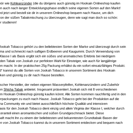
hör wie
Kohleanzünder
(die du übrigens auch günstig im Hookain Onlineshop kaufen
nun auch nach langer Entwicklungsphase endlich seine eigenen Sorten auf den Markt!
d jetzt und bestell sie dir in unserem Onlineshop bequem nach Hause, um dich
von der süßen Tabakmischung zu überzeugen, denn wie sagt man doch so schön:
r studieren!
Jookah Tobacco gehört zu den beliebtesten Sorten der Marke und überzeugt durch sein
roma und schmeckt nach saftigen Erdbeeren und Kaugummi. Durch Verwendung von
 Klasse I als Basis ergibt sich ein süßes und aromatisches Erlebnis bei niedrigem
 den Tabak von Jookah zur perfekten Wahl für Einsteiger, wie auch für langjährige
n macht. In der praktischen 25g Packung erhältst du ein sofort einsatzfähiges Produkt.
“ kannst du alle Sorten von Jookah Tobacco in unserem Sortiment des Hookain
ken und günstig zu dir nach Hause bestellen.
utscher Hersteller, der neben eigenen Wasserpfeifen, Kohlenanzündern und Zubehör
nen
Shisha Tabak
anbietet. Insgesamt präsentiert Jookah sich mit 8 verschiedenen
le im Hookain Onlineshop günstig kaufen könnt. Alle Sorten kommen rauchfertig und in den
erpackungen zu euch nach Hause. Jookah Tobacco geht bei der Produktion auf die
 Community ein und bietet ausschließlich höchste Qualität und intensiven
is für den Jookah Tobacco dient einzig und allein Virginia der Klasse I, welcher durch
eranteil einen aromantischen und süßen Grundgeschmack bietet. Diese
aft macht ihn zu einem der beliebtesten und bekanntesten Grundtabak-Basen der
ten von Jookah Tobacco kannst du in unserem Sortiment entdecken und bequem nach