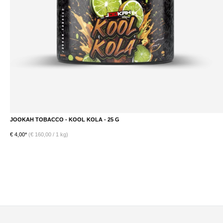
JOOKAH TOBACCO - KOOL KOLA - 25 G
DETAILS
€ 4,00*
(€ 160,00 / 1 kg)