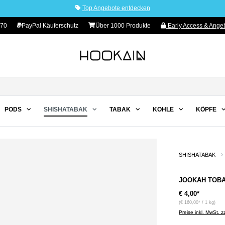
Top Angebote entdecken
70
PayPal Käuferschutz
Über 1000 Produkte
Early Access & Angeb
PODS
SHISHATABAK
TABAK
KOHLE
KÖPFE
SHISHATABAK
JOOKAH TOBAC
€ 4,00*
(€ 160,00* / 1 kg)
Preise inkl. MwSt. 