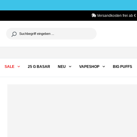
he springen
Zur Hauptnavigation springen
Versandkosten frei ab € 
SALE
25 G BASAR
NEU
VAPESHOP
BIG PUFFS