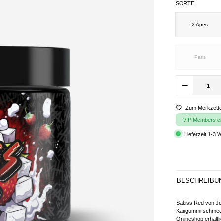
SORTE
2 Apes
Paris
Zum Merkzette
VIP Members erh
Lieferzeit 1-3 
BESCHREIBU
Sakiss Red von Jo
Kaugummi schmeck
Onlineshop erhältl