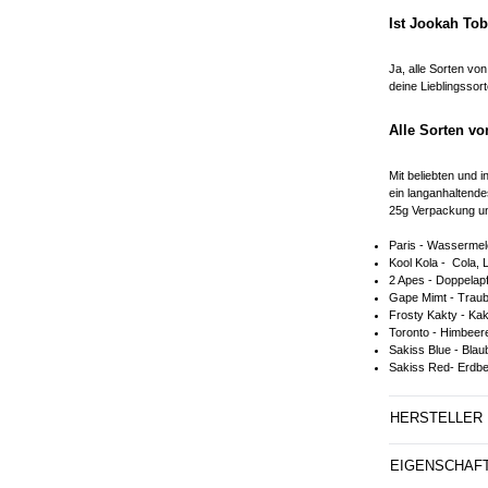
Ist Jookah Tob
Ja, alle Sorten vo
deine Lieblingssor
Alle Sorten v
Mit beliebten und 
ein langanhaltendes
25g Verpackung und
Paris - Wassermel
Kool Kola - Cola, 
2 Apes - Doppelapf
Gape Mimt - Trau
Frosty Kakty - Kak
Toronto - Himbeer
Sakiss Blue - Bla
Sakiss Red- Erdb
HERSTELLER
EIGENSCHAF