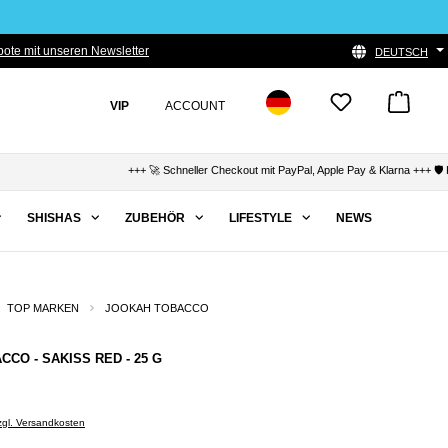
ote mit unseren Newsletter
DEUTSCH
VIP
ACCOUNT
+++ 🚀 Schneller Checkout mit PayPal, Apple Pay & Klarna +++ 🛡️ Kä
SHISHAS
ZUBEHÖR
LIFESTYLE
NEWS
TOP MARKEN
JOOKAH TOBACCO
CO - SAKISS RED - 25 G
zzgl. Versandkosten