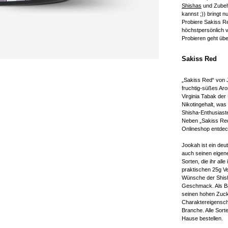
Shishas
und Zube
kannst ;)) bringt 
Probiere Sakiss Re
höchstpersönlich 
Probieren geht übe
Sakiss Red
„Sakiss Red“ von 
fruchtig-süßes A
Virginia Tabak der
Nikotingehalt, was
Shisha-Enthusiaste
Neben „Sakiss Red
Onlineshop entdec
Jookah ist ein de
auch seinen eige
Sorten, die ihr al
praktischen 25g V
Wünsche der Shisha
Geschmack. Als Bas
seinen hohen Zuck
Charaktereigensch
Branche. Alle Sor
Hause bestellen.