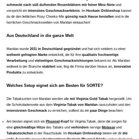
schmeckt nach süß duftenden Rosenblättern mit feiner Minz-Note
und
verspricht ein
intensives Geschmackserlebnis
. Im
Hookain Onlineshop
kannst
du dir den lieblichen Rosy Cheeks-Mix
günstig nach Hause bestellen
und in die
herrlichen Geschmackswelten von Maridan eintauchen!
Aus Deutschland in die ganze Welt
Maridan wurde
2011 in Deutschland gegründet
und hat sich seitdem zu einer
weltweit gefragten Marke
entwickelt, die für ihre
qualitativ hochwertige
Verarbeitung
und
vielseitigen Geschmacksrichtungen
bekannt ist. Als Maridan
weltweit in der Branche
etabliert
war, fing die Firma darüber hinaus an,
innovative
Produkte
zu entwickeln.
Welches Setup eignet sich am Besten für SORTE?
Die Tabaksorten von Maridan werden alle
mit Virginia Gold Tabak
hergestellt. Um
die Schokoladenseite aus dem
Virginia-Tabak von Maridan
rauszuholen und den
intensivsten Geschmack
zu erreichen, solltest du ein
paar Dinge
beachten:
Am besten eignet sich ein
Phunnel
-Kopf
für Virginia Tabak, denn die sorgen für
eine
gleichmäßige Hitze
des Tabaks und
verhindern
nervige
Molasse
und
Tabakstückchen
in der Rauchsäule. Im
Hookain Onlineshop
bieten wir dir
die
volle Auswahl
unserer
hochwertigen
Hookain Phunnel
-Köpfe
, schau doch mal