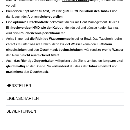
vorbei!
Bau deinen Kopf
nicht zu fest
, um eine
gute Luftzirkulation des Tabaks
und
damit auch der Aromen
sicherzustellen
.
Eine
optimale Hitzekontrolle
bekommst du nur mit Heat Mamagement Devices.
Ein
hochwertiger
HMD
wie der Kaloud
, den du bei und günstig kaufen kannst,
wird dein
Raucherlebnis perfektionieren
!
Achte immer auf
die Richtige Wassermenge
in deiner Bowl. Das Tauchrohr sollte
ca 2-3 cm
unter wasser stehen, denn
zu viel Wasser
kann den
Luftstrom
einschränken
und den
Geschmack beeinträchtigen
, während
zu wenig Wasser
den Rauch
nicht ausreichend filtert
.
Auch
das Richtige Zugverhalten
will gelernt sein! Ziehe am besten
langsam und
gleichmäßig
an der Shisha. So
verhinderst
du, dass der
Tabak überhizt
und
maximierst
den
Geschmack
.
HERSTELLER
EIGENSCHAFTEN
BEWERTUNGEN