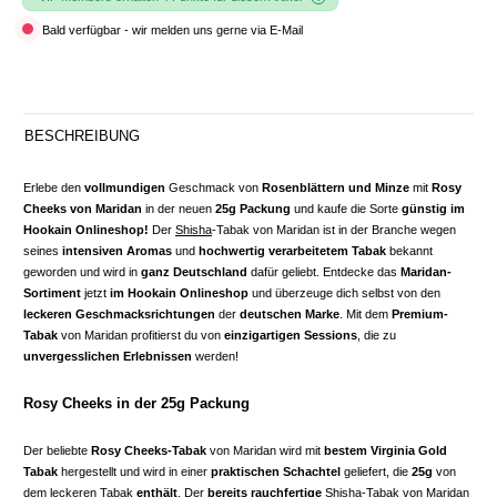
Bald verfügbar - wir melden uns gerne via E-Mail
BESCHREIBUNG
Erlebe den
vollmundigen
Geschmack von
Rosenblättern und Minze
mit
Rosy
Cheeks von Maridan
in der neuen
25g Packung
und kaufe die Sorte
günstig im
Hookain Onlineshop!
Der
Shisha
-Tabak von Maridan ist in der Branche wegen
seines
intensiven Aromas
und
hochwertig verarbeitetem Tabak
bekannt
geworden und wird in
ganz Deutschland
dafür geliebt. Entdecke das
Maridan-
Sortiment
jetzt
im Hookain Onlineshop
und überzeuge dich selbst von den
leckeren Geschmacksrichtungen
der
deutschen Marke
. Mit dem
Premium-
Tabak
von Maridan profitierst du von
einzigartigen Sessions
, die zu
unvergesslichen Erlebnissen
werden!
Rosy Cheeks in der 25g Packung
Der beliebte
Rosy Cheeks-Tabak
von Maridan wird mit
bestem Virginia Gold
Tabak
hergestellt und wird in einer
praktischen Schachtel
geliefert, die
25g
von
dem leckeren Tabak
enthält
. Der
bereits rauchfertige
Shisha-Tabak von Maridan