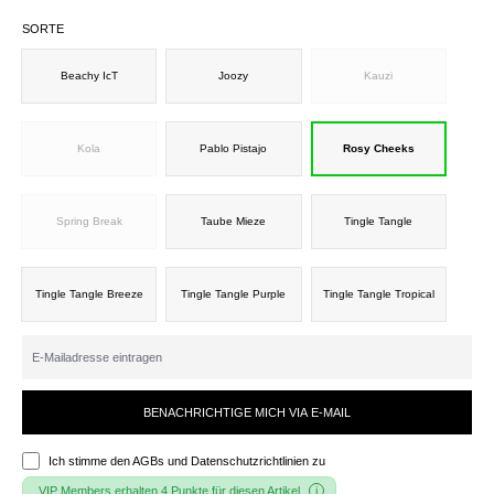
SORTE
Beachy IcT
Joozy
Kauzi
Kola
Pablo Pistajo
Rosy Cheeks
Spring Break
Taube Mieze
Tingle Tangle
Tingle Tangle Breeze
Tingle Tangle Purple
Tingle Tangle Tropical
BENACHRICHTIGE MICH VIA E-MAIL
Ich stimme den
AGBs und Datenschutzrichtlinien
zu
VIP Members erhalten 4 Punkte für diesen Artikel