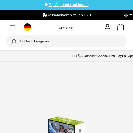
Top Angebote entdecken
tinhalt springen
Versandkosten frei ab € 70
PayPal K
+++ 🚀 Schneller Checkout mit PayPal, Apple Pa