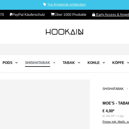
Top Angebote entdecken
 70
PayPal Käuferschutz
Über 1000 Produkte
Early Access & Angeb
PODS
SHISHATABAK
TABAK
KOHLE
KÖPFE
SHISHATABAK
MOE'S - TABAK
€ 4,00*
(€ 160,00* / 1 kg)
Preise inkl. MwSt. 