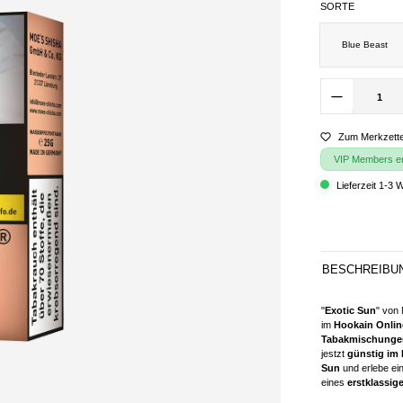
SORTE
Blue Beast
Zum Merkzette
VIP Members erh
Lieferzeit 1-3 
BESCHREIBU
"
Exotic Sun
" von
im
Hookain Onli
Tabakmischunge
jestzt
günstig im
Sun
und erlebe ei
eines
erstklassig