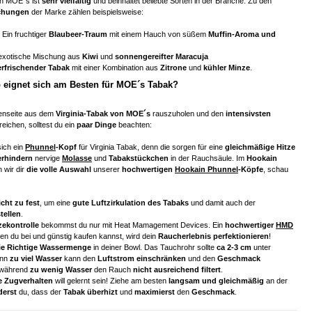
n MOE´s ist
sehr vielfältig
und beinhaltet beliebte Sorten in der Branche. Zu den
schungen
der Marke zählen beispielsweise:
: Ein fruchtiger
Blaubeer-Traum
mit einem Hauch von süßem
Muffin-Aroma und
 exotische Mischung aus
Kiwi
und
sonnengereifter Maracuja
erfrischender Tabak
mit einer Kombination aus
Zitrone
und
kühler Minze
.
 eignet sich am Besten für MOE´s Tabak?
enseite aus dem
Virginia-Tabak von MOE´s
rauszuholen und den
intensivsten
eichen, solltest du ein
paar Dinge
beachten:
ich ein
Phunnel
-Kopf
für Virginia Tabak, denn die sorgen für eine
gleichmäßige Hitze
erhindern
nervige
Molasse
und
Tabakstückchen
in der Rauchsäule. Im
Hookain
 wir dir
die volle Auswahl
unserer
hochwertigen
Hookain Phunnel
-Köpfe
, schau
cht zu fest
, um eine
gute Luftzirkulation des Tabaks
und damit auch der
tellen
.
zekontrolle
bekommst du nur mit Heat Mamagement Devices. Ein
hochwertiger
HMD
den du bei und günstig kaufen kannst, wird dein
Raucherlebnis perfektionieren
!
ie Richtige Wassermenge
in deiner Bowl. Das Tauchrohr sollte
ca 2-3 cm
unter
enn
zu viel Wasser
kann den
Luftstrom einschränken
und den
Geschmack
 während
zu wenig Wasser
den Rauch
nicht ausreichend filtert
.
e Zugverhalten
will gelernt sein! Ziehe am besten
langsam und gleichmäßig
an der
derst
du, dass der
Tabak überhizt
und
maximierst
den
Geschmack
.