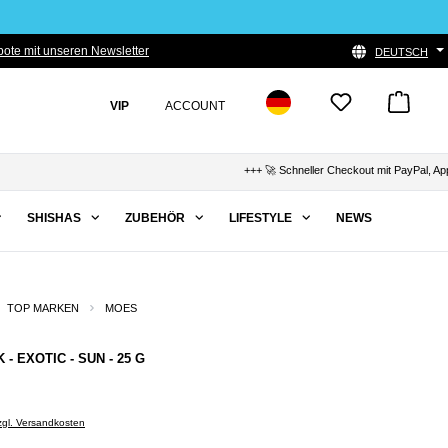
ote mit unseren Newsletter
DEUTSCH
VIP
ACCOUNT
+++ 🚀 Schneller Checkout mit PayPal, Apple Pay
SHISHAS
ZUBEHÖR
LIFESTYLE
NEWS
TOP MARKEN
MOES
 - EXOTIC - SUN - 25 G
zzgl. Versandkosten