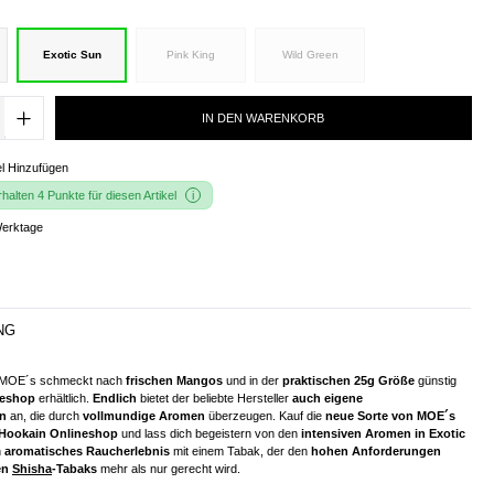
Exotic Sun
Pink King
Wild Green
IN DEN WARENKORB
l Hinzufügen
alten 4 Punkte für diesen Artikel
Werktage
NG
 MOE´s schmeckt nach
frischen Mangos
und in der
praktischen 25g Größe
günstig
neshop
erhältlich.
Endlich
bietet der beliebte Hersteller
auch eigene
n
an, die durch
vollmundige Aromen
überzeugen. Kauf die
neue Sorte von MOE´s
 Hookain Onlineshop
und lass dich begeistern von den
intensiven Aromen in Exotic
n
aromatisches Raucherlebnis
mit einem Tabak, der den
hohen Anforderungen
en
Shisha
-Tabaks
mehr als nur gerecht wird.