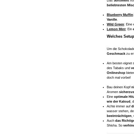
Das
Sortiment
vo
beliebtesten Mi
Blueberry Muffin
Vanille
.
Wild Green
: Eine
Lemon Mint
: Ein
Welches Setup
Um die Schokolad
Geschmack
zu err
Am besten eignet s
des Tabaks und
v
Onlineshop
bieten
doch mal vorbei!
Bau deinen Kopf
ni
Aromen
sicherzus
Eine
optimale Hit
wie der Kaloud
, 
Achte immer auf
d
wasser stehen, d
beeinträchtigen
,
Auch
das Richtig
Shisha. So
verhin