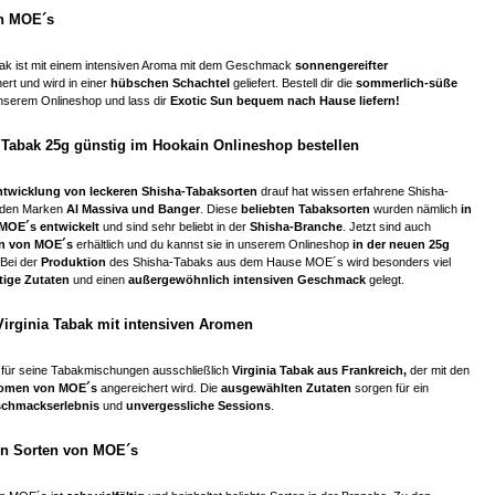
n MOE´s
ak ist mit einem intensiven Aroma mit dem Geschmack
sonnengereifter
ert und wird in einer
hübschen Schachtel
geliefert. Bestell dir die
sommerlich-süße
unserem Onlineshop und lass dir
Exotic Sun bequem nach Hause liefern!
Tabak 25g günstig im Hookain Onlineshop bestellen
ntwicklung von
leckeren Shisha-Tabaksorten
drauf hat wissen erfahrene Shisha-
n den Marken
Al Massiva und Banger
. Diese
beliebten Tabaksorten
wurden nämlich
in
 MOE´s entwickelt
und sind sehr beliebt in der
Shisha-Branche
. Jetzt sind auch
en von MOE´s
erhältlich und du kannst sie in unserem Onlineshop
in der neuen 25g
 Bei der
Produktion
des Shisha-Tabaks aus dem Hause MOE´s wird besonders viel
ige Zutaten
und einen
außergewöhnlich intensiven Geschmack
gelegt.
Virginia Tabak mit intensiven Aromen
für seine Tabakmischungen ausschließlich
Virginia Tabak aus Frankreich,
der mit den
romen von MOE´s
angereichert wird. Die
ausgewählten Zutaten
sorgen für ein
eschmackserlebnis
und
unvergessliche Sessions
.
ten Sorten von MOE´s