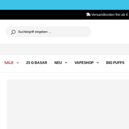
he springen
Zur Hauptnavigation springen
Versandkosten frei ab €
SALE
25 G BASAR
NEU
VAPESHOP
BIG PUFFS