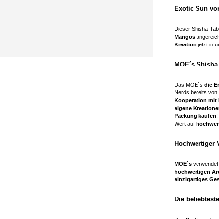
Exotic Sun vo
Dieser Shisha-Tab
Mangos
angereich
Kreation
jetzt in 
MOE´s Shisha 
Das MOE´s
die E
Nerds bereits vo
Kooperation mit
eigene Kreation
Packung kaufen
!
Wert auf
hochwert
Hochwertiger 
MOE´s
verwendet 
hochwertigen A
einzigartiges G
Die beliebtes