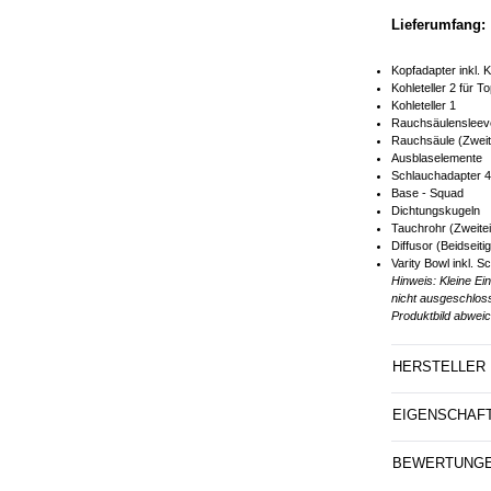
Lieferumfang:
Kopfadapter inkl. 
Kohleteller 2 für 
Kohleteller 1
Rauchsäulensleev
Rauchsäule (Zweite
Ausblaselemente
Schlauchadapter 4x
Base - Squad
Dichtungskugeln
Tauchrohr (Zweiteil
Diffusor (Beidseit
Varity Bowl inkl. 
Hinweis: Kleine Ei
nicht ausgeschlos
Produktbild abweic
HERSTELLER
EIGENSCHAF
BEWERTUNG