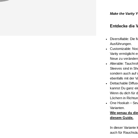
Make the Varity 
Entdecke die V
Diversifiable: Die
Ausführungen.
Customizable: Noch
Varity ermöglicht 
Neue zu veränder
Alterable: Tauchro
Sleeves sind in Sh
sondern auch auf 
ebenfalls mit der V
Dettachable Diffus
kannst Du ganz ei
Wenn du dich für d
Löchern in Richtun
One Hookah – Seven
Varianten.
Wie genau du die
diesem
Guide
.
In dieser Variante
auch für Rauchsäu