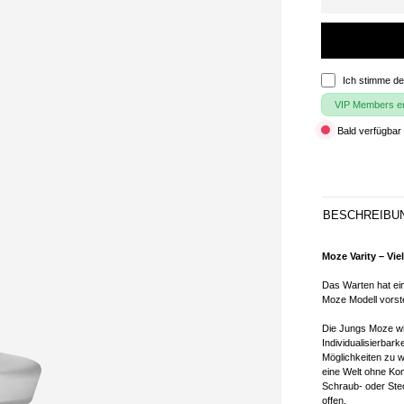
Ich stimme d
VIP Members erh
Bald verfügbar 
BESCHREIBU
Moze Varity – Vie
Das Warten hat ei
Moze Modell vorste
Die Jungs Moze wi
Individualisierbar
Möglichkeiten zu 
eine Welt ohne Ko
Schraub- oder Stec
offen.