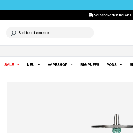
he springen
Zur Hauptnavigation springen
Versandkosten frei ab €
SALE
NEU
VAPESHOP
BIG PUFFS
PODS
S