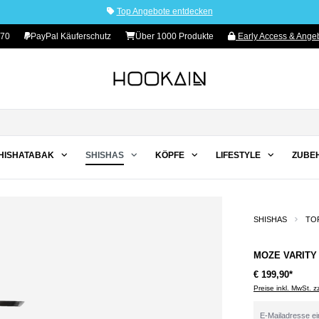
Top Angebote entdecken
 70
PayPal Käuferschutz
Über 1000 Produkte
Early Access & Angeb
HISHATABAK
SHISHAS
KÖPFE
LIFESTYLE
ZUBE
SHISHAS
TO
MOZE VARITY 
€ 199,90*
Preise inkl. MwSt. 