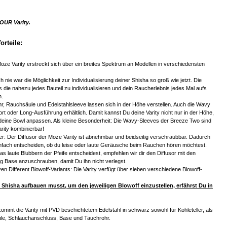
YOUR Varity.
orteile:
 Moze Varity erstreckt sich über ein breites Spektrum an Modellen in verschiedensten
 nie war die Möglichkeit zur Individualisierung deiner Shisha so groß wie jetzt. Die
es die nahezu jedes Bauteil zu individualisieren und dein Raucherlebnis jedes Mal aufs
n.
hr, Rauchsäule und Edelstahlsleeve lassen sich in der Höhe verstellen. Auch die Wavy
ort oder Long-Ausführung erhältlich. Damit kannst Du deine Varity nicht nur in der Höhe,
deine Bowl anpassen. Als kleine Besonderheit: Die Wavy-Sleeves der Breeze Two sind
arity kombinierbar!
er: Der Diffusor der Moze Varity ist abnehmbar und beidseitig verschraubbar. Dadurch
nfach entscheiden, ob du leise oder laute Geräusche beim Rauchen hören möchtest.
as laute Blubbern der Pfeife entscheidest, empfehlen wir dir den Diffusor mit den
g Base anzuschrauben, damit Du ihn nicht verlegst.
 Different Blowoff-Variants: Die Varity verfügt über sieben verschiedene Blowoff-
 Shisha aufbauen musst, um den jeweiligen Blowoff einzustellen, erfährst Du in
 kommt die Varity mit PVD beschichtetem Edelstahl in schwarz sowohl für Kohleteller, als
le, Schlauchanschluss, Base und Tauchrohr.