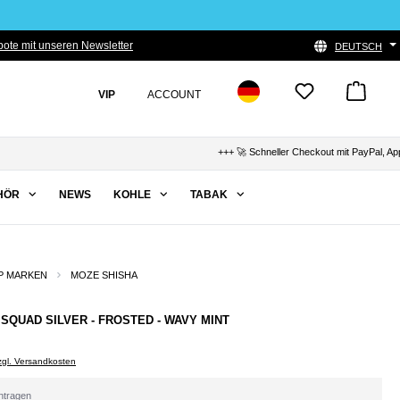
ote mit unseren Newsletter
DEUTSCH
VIP
ACCOUNT
+++ 🚀 Schneller Checkout mit PayPal, Apple Pa
HÖR
NEWS
KOHLE
TABAK
P MARKEN
MOZE SHISHA
SQUAD SILVER - FROSTED - WAVY MINT
zzgl. Versandkosten