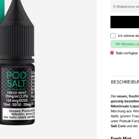
Ich stimme d
VIP Members erh
Bald verfügbar 
BESCHREIBU
Die
neuen, frucht
günstig bestellen
Nikotinsalz-Liqu
Mischung aus Himb
Apfel, grünen Tra
unter Podsalt-Fans
Salt Core
und der
Fresh Mint