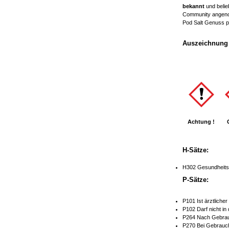
bekannt
und beli
Community angeno
Pod Salt Genuss pe
Auszeichnung 
Achtung !
H-Sätze:
H302 Gesundheitss
P-Sätze:
P101 Ist ärztliche
P102 Darf nicht in
P264 Nach Gebrau
P270 Bei Gebrauch