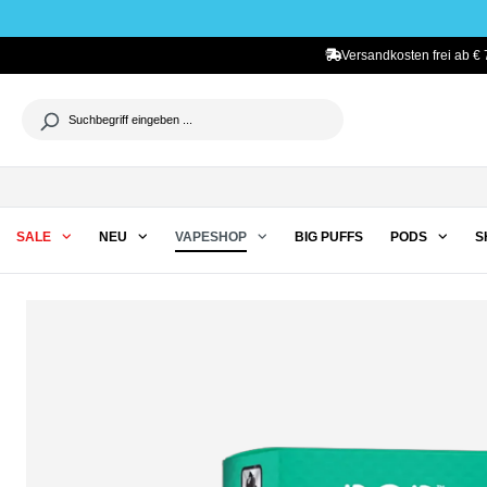
he springen
Zur Hauptnavigation springen
Versandkosten frei ab € 
SALE
NEU
VAPESHOP
BIG PUFFS
PODS
S