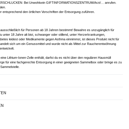
ERSCHLUCKEN: Bei Unwohlsein GIFTINFORMATIONSZENTRUM/Arzt/… anrufen.
len.
er entsprechend den örtlichen Vorschriften der Entsorgung zuführen.
 ausschließlich für Personen ab 18 Jahren bestimmt! Bewahre es unzugänglich für
u unter 18 Jahre alt bist, schwanger oder stillend, unter Herzerkrankungen,
betes leidest oder Medikamente gegen Asthma einnimmst, ist dieses Produkt nicht für
handelt sich um ein Genussmittel und wurde nicht als Mittel zur Raucherentwöhnung
entwickelt.
eine Lithium-Ionen-Zelle enthält, darfst du es nicht über den regulären Hausmüll
orge für eine fachgerechte Entsorgung in einer geeigneten Sammelbox oder bringe es zu
Sammelstelle.
TEN
EN