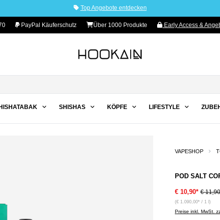
Top Angebote entdecken
70
PayPal Käuferschutz
Über 1000 Produkte
Early Access & Angeb
HISHATABAK
SHISHAS
KÖPFE
LIFESTYLE
ZUBE
VAPESHOP
T
POD SALT CORE
€ 10,90*
€ 11,9
(€ 1.090,00* / 1 l)
Preise inkl. MwSt. 