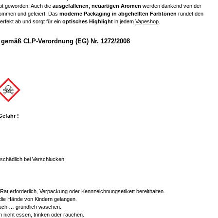
ebt geworden. Auch die
ausgefallenen, neuartigen Aromen
werden dankend von der
mmen und gefeiert. Das
moderne Packaging in abgehellten Farbtönen
rundet den
rfekt ab und sorgt für ein
optisches Highlight
in jedem
Vapeshop
.
gemäß CLP-Verordnung (EG) Nr. 1272/2008
Gefahr !
chädlich bei Verschlucken.
r Rat erforderlich, Verpackung oder Kennzeichnungsetikett bereithalten.
 die Hände von Kindern gelangen.
ch … gründlich waschen.
 nicht essen, trinken oder rauchen.