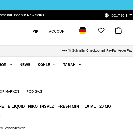
ote mit unseren Newsletter
DEUTSCH
VIP
ACCOUNT
+++ 🚀 Schneller Checkout mit PayPal, Apple Pay & K
HÖR
NEWS
KOHLE
TABAK
OP MARKEN
POD SALT
 - E-LIQUID - NIKOTINSALZ - FRESH MINT - 10 ML - 20 MG
0*
zzgl. Versandkosten