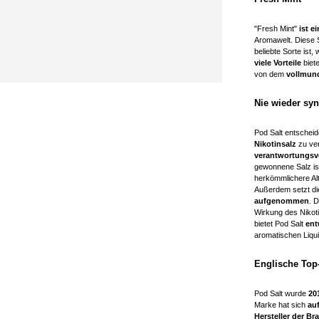
"Fresh Mint"
ist e
Aromawelt. Diese
beliebte Sorte ist,
viele Vorteile
biet
von dem
vollmund
Nie wieder syn
Pod Salt entscheid
Nikotinsalz
zu ve
verantwortungs
gewonnene Salz ist
herkömmlichere Alt
Außerdem setzt di
aufgenommen
. 
Wirkung des Nikoti
bietet Pod Salt
ent
aromatischen Liqui
Englische Top-
Pod Salt wurde
20
Marke hat sich
auf
Hersteller der Br