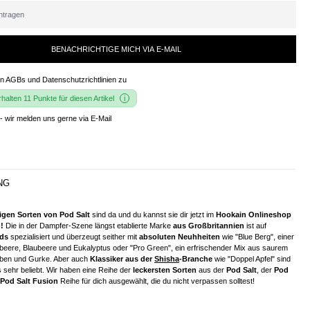
BENACHRICHTIGE MICH VIA E-MAIL
en
AGBs und Datenschutzrichtlinien
zu
alten 11 Punkte für diesen Artikel
- wir melden uns gerne via E-Mail
NG
igen Sorten von Pod Salt
sind da und du kannst sie dir jetzt im
Hookain Onlineshop
!
Die in der Dampfer-Szene längst etablierte Marke
aus Großbritannien
ist auf
ids
spezialisiert und überzeugt seither mit
absoluten Neuhheiten
wie "Blue Berg", einer
eere, Blaubeere und Eukalyptus oder "Pro Green", ein erfrischender Mix aus saurem
uben und Gurke. Aber auch
Klassiker aus der
Shisha
-Branche
wie "Doppel Apfel" sind
 sehr beliebt. Wir haben eine Reihe der
leckersten Sorten
aus der
Pod Salt
, der
Pod
Pod Salt Fusion
Reihe für dich ausgewählt, die du nicht verpassen solltest!