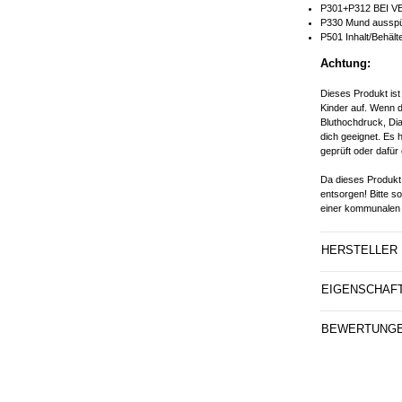
P301+P312 BEI V
P330 Mund ausspü
P501 Inhalt/Behält
Achtung:
Dieses Produkt ist
Kinder auf. Wenn d
Bluthochdruck, Dia
dich geeignet. Es 
geprüft oder dafür 
Da dieses Produkt 
entsorgen! Bitte s
einer kommunalen 
HERSTELLER
EIGENSCHAF
BEWERTUNG