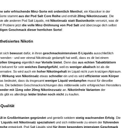
ine sehr erfrischende Minz-Sorte mit ordentlich Menthol
, ein Klassiker in der
 Sorte stammt
aus der Pod Salt Core Reihe
und enthält
20mg Nikotinzusatz
. Die
 wie alle anderen Pod Salt Liquids, mit
Nikotinsalz statt Basisnikotin
versetzt, was dir
et! Probiere jetzt
die volle Minz-Dröhnung von Pod Salt
und überzeuge dich selbst
igen Geschmack dieser herrlichen Sorte!
thetisiertes Nikotin
et sich
bewusst
dafür, in ihren
geschmacksintensiven E-Liquids
ausschließlich
rwenden - und wer einmal Nikotinsalz gedampft hat weiß, dass es dir bei einem
vollen Umgang
eigentlich
nur Vorteile bietet
. Denn das
aus echten Tabakblättern
 bekannt für sein
weiches Dampfgefühl
, weil es
weniger alkalisch
ist als die
ernative. So wird auch ein
hoher Nikotingehalt
im Liquid nicht zum kratzigen Alptraum.
e
Wirkung von Nikotinsalz
etwas
schneller
ein und es wird
effizienter vom Körper
Das bedeutet, dass du insgesamt
weniger Liquid verdampfen
musst für dieselbe
ns. Die beliebten Geschmacksrichtungen des mittlerweile sehr erfolgreichen Herstellers
weder mit 11mg oder 20mg Nikotinzusatz
an.
Nikotinfreie Varianten
der
ds gibt es allerdings
leider bisher noch nicht
zu kaufen.
Qualität
18 in Großbrittanien gegründet
und genießt seitdem
stetig wachsenden Erfolg
. Die
 Liquids mit Nikotinsalz spezialisiert
und sich mittlerweile zu einem der
führenden
anche
entwickelt. Pod Salt Liquids sind
für ihren besonders intensiven Geschmack