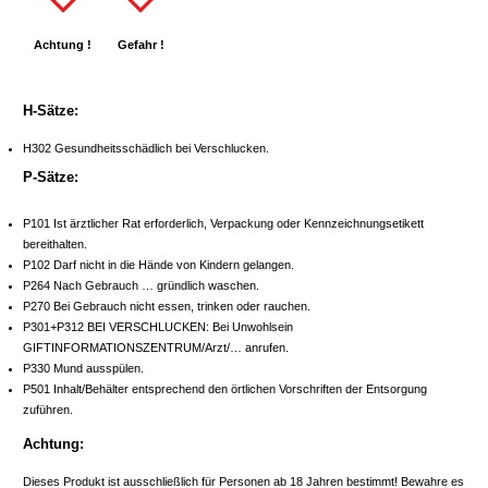
Achtung !
Gefahr !
H-Sätze:
H302 Gesundheitsschädlich bei Verschlucken.
P-Sätze:
P101 Ist ärztlicher Rat erforderlich, Verpackung oder Kennzeichnungsetikett
bereithalten.
P102 Darf nicht in die Hände von Kindern gelangen.
P264 Nach Gebrauch … gründlich waschen.
P270 Bei Gebrauch nicht essen, trinken oder rauchen.
P301+P312 BEI VERSCHLUCKEN: Bei Unwohlsein
GIFTINFORMATIONSZENTRUM/Arzt/… anrufen.
P330 Mund ausspülen.
P501 Inhalt/Behälter entsprechend den örtlichen Vorschriften der Entsorgung
zuführen.
Achtung:
Dieses Produkt ist ausschließlich für Personen ab 18 Jahren bestimmt! Bewahre es