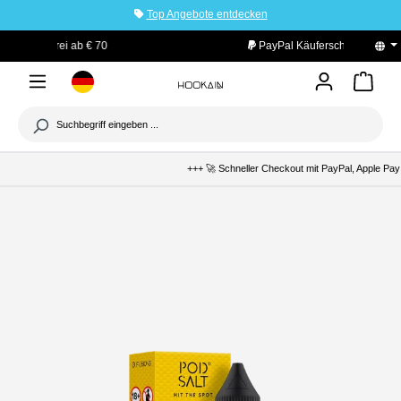
Top Angebote entdecken
tinhalt springen
PayPal Käuferschutz
+++ 🚀 Schneller Checkout mit PayPal, Apple Pay 