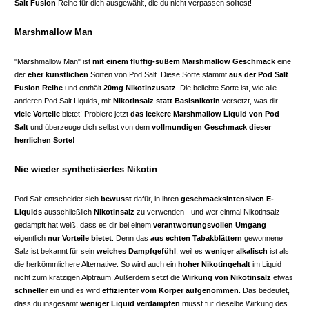
Salt Fusion
Reihe für dich ausgewählt, die du nicht verpassen solltest!
Marshmallow Man
"Marshmallow Man" ist
mit einem fluffig-süßem Marshmallow Geschmack
eine
der
eher künstlichen
Sorten von Pod Salt. Diese Sorte stammt
aus der Pod Salt
Fusion Reihe
und enthält
20mg Nikotinzusatz
. Die beliebte Sorte ist, wie alle
anderen Pod Salt Liquids, mit
Nikotinsalz statt Basisnikotin
versetzt, was dir
viele Vorteile
bietet! Probiere jetzt
das leckere Marshmallow Liquid von Pod
Salt
und überzeuge dich selbst von dem
vollmundigen Geschmack dieser
herrlichen Sorte!
Nie wieder synthetisiertes Nikotin
Pod Salt entscheidet sich
bewusst
dafür, in ihren
geschmacksintensiven E-
Liquids
ausschließlich
Nikotinsalz
zu verwenden - und wer einmal Nikotinsalz
gedampft hat weiß, dass es dir bei einem
verantwortungsvollen Umgang
eigentlich
nur Vorteile bietet
. Denn das
aus echten Tabakblättern
gewonnene
Salz ist bekannt für sein
weiches Dampfgefühl
, weil es
weniger alkalisch
ist als
die herkömmlichere Alternative. So wird auch ein
hoher Nikotingehalt
im Liquid
nicht zum kratzigen Alptraum. Außerdem setzt die
Wirkung von Nikotinsalz
etwas
schneller
ein und es wird
effizienter vom Körper aufgenommen
. Das bedeutet,
dass du insgesamt
weniger Liquid verdampfen
musst für dieselbe Wirkung des