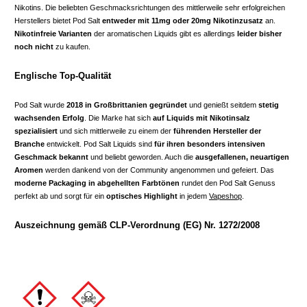
Nikotins. Die beliebten Geschmacksrichtungen des mittlerweile sehr erfolgreichen
Herstellers bietet Pod Salt
entweder mit 11mg oder 20mg Nikotinzusatz
an.
Nikotinfreie Varianten
der aromatischen Liquids gibt es allerdings
leider bisher
noch nicht
zu kaufen.
Englische Top-Qualität
Pod Salt wurde
2018 in Großbrittanien gegründet
und genießt seitdem
stetig
wachsenden Erfolg
. Die Marke hat sich
auf Liquids mit Nikotinsalz
spezialisiert
und sich mittlerweile zu einem der
führenden Hersteller der
Branche
entwickelt. Pod Salt Liquids sind
für ihren besonders intensiven
Geschmack bekannt
und beliebt geworden. Auch die
ausgefallenen, neuartigen
Aromen
werden dankend von der Community angenommen und gefeiert. Das
moderne Packaging in abgehellten Farbtönen
rundet den Pod Salt Genuss
perfekt ab und sorgt für ein
optisches Highlight
in jedem
Vapeshop
.
Auszeichnung gemäß CLP-Verordnung (EG) Nr. 1272/2008