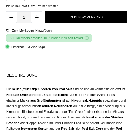
Preise inkl. MwSt. zzgl. Versandkosten
IN DEN WARENKORB
Zum Merkzettel Hinzufügen
VIP Members erhalten 10 Punkte für diesen Artikel
Lieferzeit 1-3 Werktage
BESCHREIBUNG
Die
neuen, fruchtigen Sorten von Pod Salt
sind da und du kannst sie dir jetzt im
Hookain Onlineshop günstig bestellen!
Die in der Dampfer-Szene längst
etablierte Marke
aus Großbritannien
ist auf
Nikotinsalz-Liquids
spezialisiert und
überzeugt seither mit
absoluten Neuhheiten
wie "Blue Berg", einer Mischung aus
Himbeere, Blaubeere und Eukalyptus oder "Pro Green", ein erfrischender Mix aus
saurem Apfel, grünen Trauben und Gurke. Aber auch
Klassiker aus der
Shisha
-
Branche
wie "Doppel Apfel" sind unter Podsalt-Fans sehr beliebt. Wir haben eine
Reihe der
leckersten Sorten
aus der
Pod Salt
, der
Pod Salt Core
und der
Pod