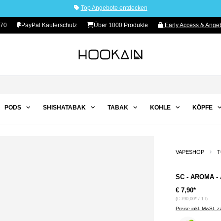
Top Angebote entdecken
 70
PayPal Käuferschutz
Über 1000 Produkte
Early Access & Angeb
PODS
SHISHATABAK
TABAK
KOHLE
KÖPFE
VAPESHOP
T
SC - AROMA - 
€ 7,90*
(€ 790,00* / 1 l)
Preise inkl. MwSt. 