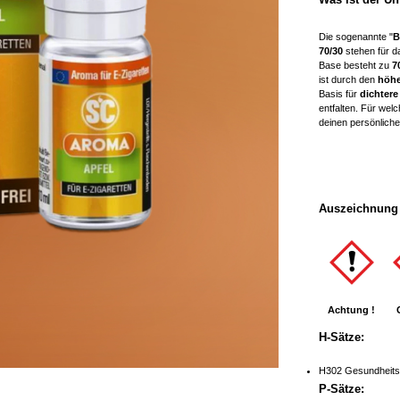
Die sogenannte "
B
70/30
stehen für 
Base besteht zu
7
ist durch den
höhe
Basis für
dichter
entfalten. Für wel
deinen persönliche
Auszeichnung 
Achtung !
H-Sätze:
H302 Gesundheitss
P-Sätze: