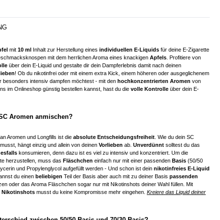
NG
pfel
mit
10 ml
Inhalt zur Herstellung eines
individuellen E-Liquids
für deine E-Zigarette
eschmacksknospen mit dem herrlichen Aroma eines knackigen
Apfels
. Profitiere von
olle
über dein E-Liquid und gestalte dir dein Dampferlebnis damit nach deinen
lieben
! Ob du nikotinfrei oder mit einem extra Kick, einem höheren oder ausgeglichenem
er besonders intensiv dampfen möchtest - mit den
hochkonzentrierten Aromen
von
 uns im Onlineshop günstig bestellen kannst, hast du die
volle Kontrolle
über dein E-
 SC Aromen anmischen?
an Aromen und Longfills ist die
absolute Entscheidungsfreiheit
. Wie du dein SC
usst, hängt einzig und allein von deinen
Vorlieben
ab.
Unverdünnt
solltest du das
nesfalls
konsumieren, denn dazu ist es viel zu intensiv und konzentriert. Um die
nte herzustellen, muss das
Fläschchen
einfach nur mit einer passenden
Basis
(50/50
ycerin und Propylenglycol aufgefüllt werden - Und schon ist dein
nikotinfreies E-Liquid
 kannst du einen
beliebigen
Teil der Basis aber auch mit zu deiner Basis
passenden
zen oder das Aroma Fläschchen sogar nur mit Nikotinshots deiner Wahl füllen. Mit
d
Nikotinshots
musst du keine Kompromisse mehr eingehen.
Kreiere das Liquid deiner
terschied zwischen 50/50 Basis und 70/30 Basis?