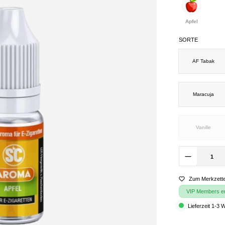
Apfel
SORTE
AF Tabak
Maracuja
Vanille
Zum Merkzette
VIP Members erh
Lieferzeit 1-3 