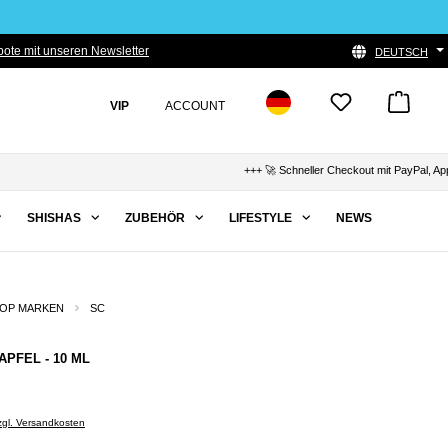
ote mit unseren Newsletter
DEUTSCH
VIP
ACCOUNT
+++ 🚀 Schneller Checkout mit PayPal, Apple Pay 
SHISHAS
ZUBEHÖR
LIFESTYLE
NEWS
OP MARKEN
SC
APFEL - 10 ML
zzgl. Versandkosten