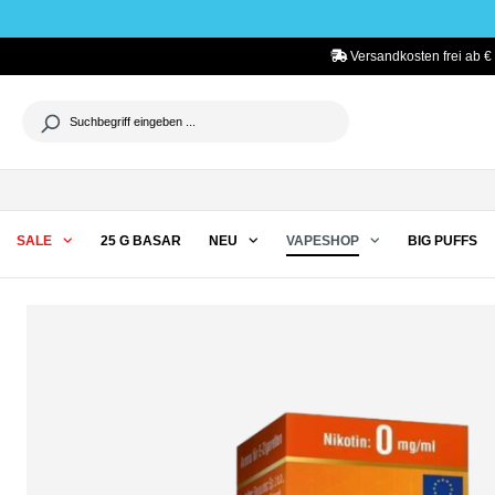
he springen
Zur Hauptnavigation springen
Versandkosten frei ab €
SALE
25 G BASAR
NEU
VAPESHOP
BIG PUFFS