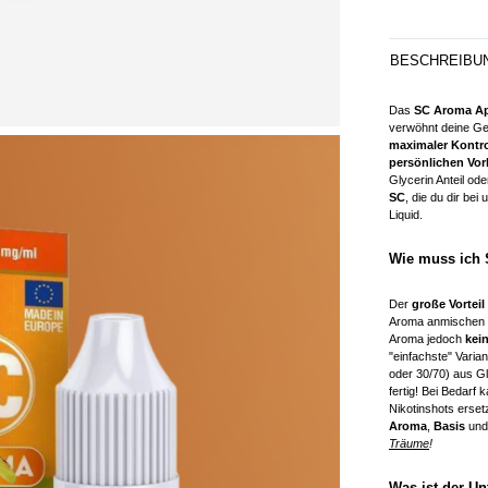
BESCHREIBU
Das
SC Aroma A
verwöhnt deine G
maximaler Kontr
persönlichen Vor
Glycerin Anteil od
SC
, die du dir bei
Liquid.
Wie muss ich
Der
große Vorteil
Aroma anmischen m
Aroma jedoch
kei
"einfachste" Varia
oder 30/70) aus Gl
fertig! Bei Bedarf
Nikotinshots erset
Aroma
,
Basis
un
Träume
!
Was ist der Un