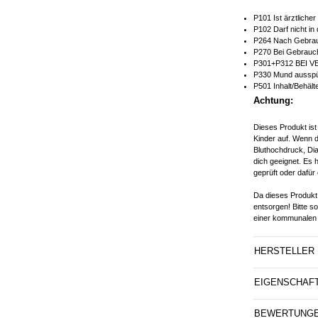
P101 Ist ärztliche
P102 Darf nicht in
P264 Nach Gebrau
P270 Bei Gebrauch
P301+P312 BEI V
P330 Mund ausspü
P501 Inhalt/Behält
Achtung:
Dieses Produkt ist
Kinder auf. Wenn d
Bluthochdruck, Dia
dich geeignet. Es 
geprüft oder dafür 
Da dieses Produkt 
entsorgen! Bitte s
einer kommunalen 
HERSTELLER
EIGENSCHAF
BEWERTUNG