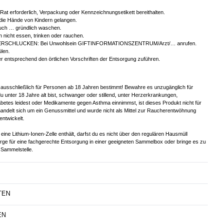
r Rat erforderlich, Verpackung oder Kennzeichnungsetikett bereithalten.
 die Hände von Kindern gelangen.
ch … gründlich waschen.
 nicht essen, trinken oder rauchen.
ERSCHLUCKEN: Bei Unwohlsein GIFTINFORMATIONSZENTRUM/Arzt/… anrufen.
len.
er entsprechend den örtlichen Vorschriften der Entsorgung zuführen.
 ausschließlich für Personen ab 18 Jahren bestimmt! Bewahre es unzugänglich für
u unter 18 Jahre alt bist, schwanger oder stillend, unter Herzerkrankungen,
betes leidest oder Medikamente gegen Asthma einnimmst, ist dieses Produkt nicht für
handelt sich um ein Genussmittel und wurde nicht als Mittel zur Raucherentwöhnung
entwickelt.
eine Lithium-Ionen-Zelle enthält, darfst du es nicht über den regulären Hausmüll
orge für eine fachgerechte Entsorgung in einer geeigneten Sammelbox oder bringe es zu
Sammelstelle.
TEN
EN