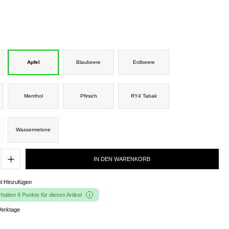
Apfel
Blaubeere
Erdbeere
Menthol
Pfirsich
RY4 Tabak
Wassermelone
IN DEN WARENKORB
l Hinzufügen
alten 8 Punkte für diesen Artikel
Werktage