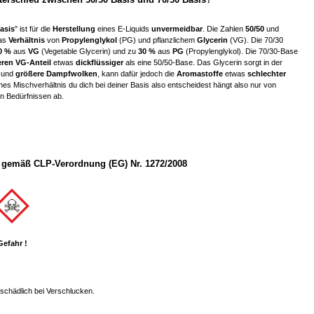
asis
" ist für die
Herstellung
eines E-Liquids
unvermeidbar
. Die Zahlen
50/50
und
das
Verhältnis
von
Propylenglykol
(PG) und pflanzlichem
Glycerin
(VG). Die 70/30
0 %
aus
VG
(Vegetable Glycerin) und zu
30 %
aus
PG
(Propylenglykol). Die 70/30-Base
ren VG-Anteil
etwas
dickflüssiger
als eine 50/50-Base. Das Glycerin sorgt in der
e
und
größere Dampfwolken
, kann dafür jedoch die
Aromastoffe
etwas
schlechter
ches Mischverhältnis du dich bei deiner Basis also entscheidest hängt also nur von
n Bedürfnissen ab.
gemäß CLP-Verordnung (EG) Nr. 1272/2008
Gefahr !
chädlich bei Verschlucken.