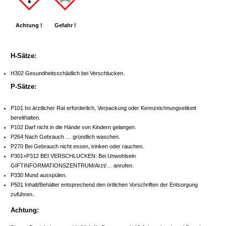
Achtung !
Gefahr !
H-Sätze:
H302 Gesundheitsschädlich bei Verschlucken.
P-Sätze:
P101 Ist ärztlicher Rat erforderlich, Verpackung oder Kennzeichnungsetikett
bereithalten.
P102 Darf nicht in die Hände von Kindern gelangen.
P264 Nach Gebrauch … gründlich waschen.
P270 Bei Gebrauch nicht essen, trinken oder rauchen.
P301+P312 BEI VERSCHLUCKEN: Bei Unwohlsein
GIFTINFORMATIONSZENTRUM/Arzt/… anrufen.
P330 Mund ausspülen.
P501 Inhalt/Behälter entsprechend den örtlichen Vorschriften der Entsorgung
zuführen.
Achtung: