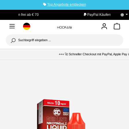
Top Angebote entdecken
tinhalt springen
PayPal Käuferschutz
+++ 🚀 Schneller Checkout mit PayPal, Apple Pay &