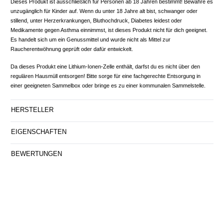
Dieses Produkt ist ausschließlich für Personen ab 18 Jahren bestimmt! Bewahre es
unzugänglich für Kinder auf. Wenn du unter 18 Jahre alt bist, schwanger oder
stillend, unter Herzerkrankungen, Bluthochdruck, Diabetes leidest oder
Medikamente gegen Asthma einnimmst, ist dieses Produkt nicht für dich geeignet.
Es handelt sich um ein Genussmittel und wurde nicht als Mittel zur
Raucherentwöhnung geprüft oder dafür entwickelt.
Da dieses Produkt eine Lithium-Ionen-Zelle enthält, darfst du es nicht über den
regulären Hausmüll entsorgen! Bitte sorge für eine fachgerechte Entsorgung in
einer geeigneten Sammelbox oder bringe es zu einer kommunalen Sammelstelle.
HERSTELLER
EIGENSCHAFTEN
BEWERTUNGEN