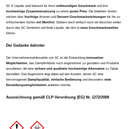
SC E-Liquids sind bekannt für ihren
vollmundigen Geschmack
und ihre
hochwertige Zusammensetzung
zu einem
guten Preis
. Die beliebten Sorten
reichen über
fruchtige
Aromen und
Dessert-Geschmacksrichtungen
bis hin zu
erfrischenden Sorten
mit Menthol
. Stöbere doch einfach noch ein bisschen weiter
durch das SC-Sortiment und finde Liquids, die dich in
neue Geschmackswelten
führen.
Der Gedanke dahinter
Die Unternehmensphilosophie von SC ist die Entwicklung
innovativer
Möglichkeiten
, das Dampferlebnis noch angenehmer zu gestalten und Produkte
anzubieten, die eine
sichere und qualitativ hochwertige Alternative
zu Tabak
darstellen. Das Augenmerk liegt dabei auf den Kunden, denen SC eine
hervorragende
Dampfqualität
,
einfache Bedienung
und besonders
viele
Einstellungsmöglichkeiten
anbieten möchte.
Auszeichnung gemäß CLP-Verordnung (EG) Nr. 1272/2008