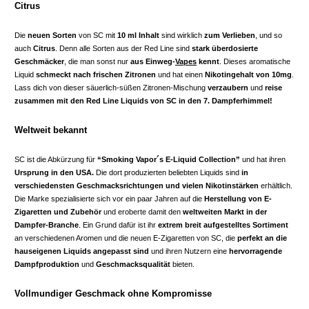
Citrus
Die
neuen Sorten
von SC mit
10 ml Inhalt
sind wirklich
zum Verlieben
, und so
auch
Citrus
. Denn alle Sorten aus der Red Line sind
stark überdosierte
Geschmäcker
, die man sonst nur
aus Einweg-
Vapes
kennt
. Dieses aromatische
Liquid
schmeckt nach frischen Zitronen
und hat einen
Nikotingehalt von 10mg
.
Lass dich von dieser säuerlich-süßen Zitronen-Mischung
verzaubern
und
reise
zusammen mit den Red Line Liquids von SC in den 7. Dampferhimmel!
Weltweit bekannt
SC ist die Abkürzung für
“Smoking Vapor´s E-Liquid Collection”
und hat ihren
Ursprung in den USA.
Die dort produzierten beliebten Liquids sind
in
verschiedensten Geschmacksrichtungen
und vielen Nikotinstärken
erhältlich.
Die Marke spezialisierte sich vor ein paar Jahren auf die
Herstellung von E-
Zigaretten und Zubehör
und eroberte damit den
weltweiten Markt in der
Dampfer-Branche
. Ein Grund dafür ist ihr
extrem breit aufgestelltes Sortiment
an verschiedenen Aromen und die neuen E-Zigaretten von SC, die
perfekt an die
hauseigenen Liquids angepasst sind
und ihren Nutzern eine
hervorragende
Dampfproduktion
und
Geschmacksqualität
bieten.
Vollmundiger Geschmack ohne Kompromisse