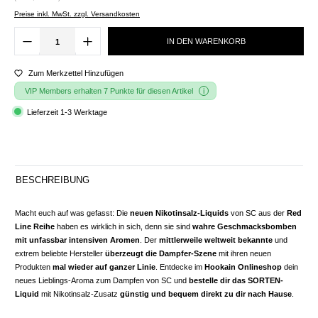
Preise inkl. MwSt. zzgl. Versandkosten
IN DEN WARENKORB
Zum Merkzettel Hinzufügen
VIP Members erhalten 7 Punkte für diesen Artikel
Lieferzeit 1-3 Werktage
BESCHREIBUNG
Macht euch auf was gefasst: Die
neuen Nikotinsalz-Liquids
von SC aus der
Red
Line Reihe
haben es wirklich in sich, denn sie sind
wahre Geschmacksbomben
mit unfassbar intensiven Aromen
. Der
mittlerweile weltweit bekannte
und
extrem beliebte Hersteller
überzeugt die Dampfer-Szene
mit ihren neuen
Produkten
mal wieder auf ganzer Linie
. Entdecke im
Hookain Onlineshop
dein
neues Lieblings-Aroma zum Dampfen von SC und
bestelle dir das SORTEN-
Liquid
mit Nikotinsalz-Zusatz
günstig und bequem direkt zu dir nach Hause
.