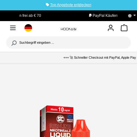
Top Angebote entdecken
tinhalt springen
PayPal Käuferschutz
+++ 🚀 Schneller Checkout mit PayPal, Apple Pay &