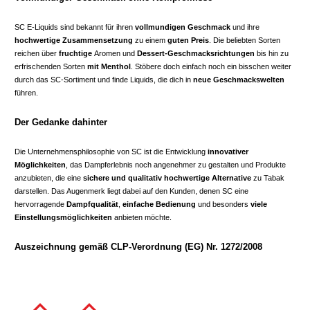
SC E-Liquids sind bekannt für ihren
vollmundigen Geschmack
und ihre
hochwertige Zusammensetzung
zu einem
guten Preis
. Die beliebten Sorten
reichen über
fruchtige
Aromen und
Dessert-Geschmacksrichtungen
bis hin zu
erfrischenden Sorten
mit Menthol
. Stöbere doch einfach noch ein bisschen weiter
durch das SC-Sortiment und finde Liquids, die dich in
neue Geschmackswelten
führen.
Der Gedanke dahinter
Die Unternehmensphilosophie von SC ist die Entwicklung
innovativer
Möglichkeiten
, das Dampferlebnis noch angenehmer zu gestalten und Produkte
anzubieten, die eine
sichere und qualitativ hochwertige Alternative
zu Tabak
darstellen. Das Augenmerk liegt dabei auf den Kunden, denen SC eine
hervorragende
Dampfqualität
,
einfache Bedienung
und besonders
viele
Einstellungsmöglichkeiten
anbieten möchte.
Auszeichnung gemäß CLP-Verordnung (EG) Nr. 1272/2008