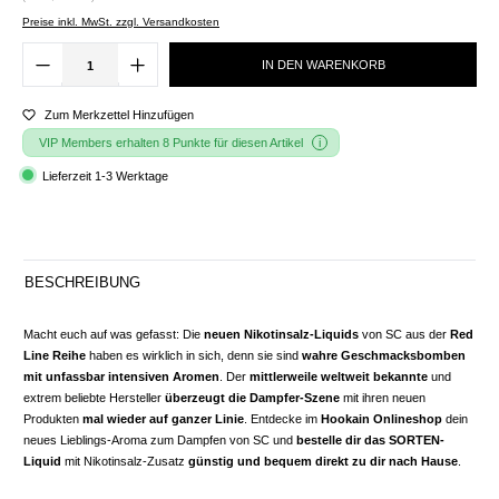
Preise inkl. MwSt. zzgl. Versandkosten
IN DEN WARENKORB
Zum Merkzettel Hinzufügen
VIP Members erhalten 8 Punkte für diesen Artikel
Lieferzeit 1-3 Werktage
BESCHREIBUNG
Macht euch auf was gefasst: Die
neuen Nikotinsalz-Liquids
von SC aus der
Red
Line Reihe
haben es wirklich in sich, denn sie sind
wahre Geschmacksbomben
mit unfassbar intensiven Aromen
. Der
mittlerweile weltweit bekannte
und
extrem beliebte Hersteller
überzeugt die Dampfer-Szene
mit ihren neuen
Produkten
mal wieder auf ganzer Linie
. Entdecke im
Hookain Onlineshop
dein
neues Lieblings-Aroma zum Dampfen von SC und
bestelle dir das SORTEN-
Liquid
mit Nikotinsalz-Zusatz
günstig und bequem direkt zu dir nach Hause
.