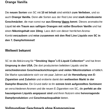
Orange Vanilla
Die
neuen Sorten
von SC mit
10 ml Inhalt
sind wirklich
zum Verlieben
, und so
auch
Orange Vanilla
. Denn alle Sorten aus der Red Line sind
stark überdosierte
Geschmäcker
, die man sonst nur
aus Einweg-
Vapes
kennt
. Dieses aromatische
Liquid
ist ein Traum aus saftigen Orangen mit süßer Bourbon Vanille
und hat
einen
Nikotingehalt von 10mg
. Lass dich von dieser herrlichen Aroma-
Kombi
verzaubern
und
reise zusammen mit den Red Line Liquids von SC in
den 7. Dampferhimmel!
Weltweit bekannt
SC ist die Abkürzung für
“Smoking Vapor´s E-Liquid Collection”
und hat ihren
Ursprung in den USA.
Die dort produzierten beliebten Liquids sind
in
verschiedensten Geschmacksrichtungen
und vielen Nikotinstärken
erhältlich.
Die Marke spezialisierte sich vor ein paar Jahren auf die
Herstellung von E-
Zigaretten und Zubehör
und eroberte damit den
weltweiten Markt in der
Dampfer-Branche
. Ein Grund dafür ist ihr
extrem breit aufgestelltes Sortiment
an verschiedenen Aromen und die neuen E-Zigaretten von SC, die
perfekt an die
hauseigenen Liquids angepasst sind
und ihren Nutzern eine
hervorragende
Dampfproduktion
und
Geschmacksqualität
bieten.
Vollmundiger Geschmack ohne Kompromisse