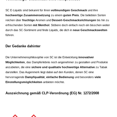
SC E-Liquids sind bekannt für ihren
vollmundigen Geschmack
und ihre
hochwertige Zusammensetzung
zu einem
guten Preis
. Die beliebten Sorten
reichen über
fruchtige
Aromen und
Dessert-Geschmacksrichtungen
bis hin zu
erfrischenden Sorten
mit Menthol
. Stöbere doch einfach noch ein bisschen weiter
durch das SC-Sortiment und finde Liquids, die dich in
neue Geschmackswelten
führen.
Der Gedanke dahinter
Die Unternehmensphilosophie von SC ist die Entwicklung
innovativer
Möglichkeiten
, das Dampferlebnis noch angenehmer zu gestalten und Produkte
anzubieten, die eine
sichere und qualitativ hochwertige Alternative
zu Tabak
darstellen. Das Augenmerk liegt dabei auf den Kunden, denen SC eine
hervorragende
Dampfqualität
,
einfache Bedienung
und besonders
viele
Einstellungsmöglichkeiten
anbieten möchte.
Auszeichnung gemäß CLP-Verordnung (EG) Nr. 1272/2008