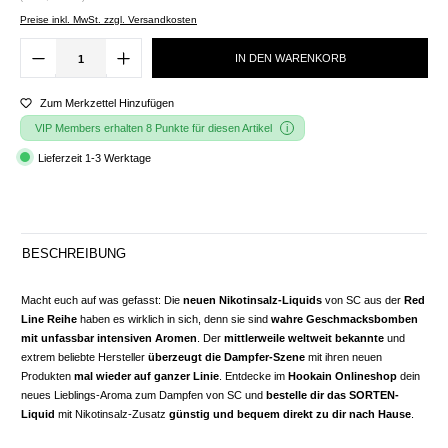
Preise inkl. MwSt. zzgl. Versandkosten
IN DEN WARENKORB
Zum Merkzettel Hinzufügen
VIP Members erhalten 8 Punkte für diesen Artikel
Lieferzeit 1-3 Werktage
BESCHREIBUNG
Macht euch auf was gefasst: Die
neuen Nikotinsalz-Liquids
von SC aus der
Red
Line Reihe
haben es wirklich in sich, denn sie sind
wahre Geschmacksbomben
mit unfassbar intensiven Aromen
. Der
mittlerweile weltweit bekannte
und
extrem beliebte Hersteller
überzeugt die Dampfer-Szene
mit ihren neuen
Produkten
mal wieder auf ganzer Linie
. Entdecke im
Hookain Onlineshop
dein
neues Lieblings-Aroma zum Dampfen von SC und
bestelle dir das SORTEN-
Liquid
mit Nikotinsalz-Zusatz
günstig und bequem direkt zu dir nach Hause
.