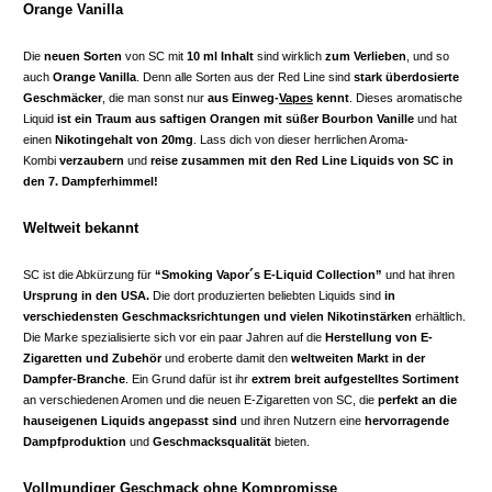
Orange Vanilla
Die
neuen Sorten
von SC mit
10 ml Inhalt
sind wirklich
zum Verlieben
, und so
auch
Orange Vanilla
. Denn alle Sorten aus der Red Line sind
stark überdosierte
Geschmäcker
, die man sonst nur
aus Einweg-
Vapes
kennt
. Dieses aromatische
Liquid
ist ein Traum aus saftigen Orangen mit süßer Bourbon Vanille
und hat
einen
Nikotingehalt von 20mg
. Lass dich von dieser herrlichen Aroma-
Kombi
verzaubern
und
reise zusammen mit den Red Line Liquids von SC in
den 7. Dampferhimmel!
Weltweit bekannt
SC ist die Abkürzung für
“Smoking Vapor´s E-Liquid Collection”
und hat ihren
Ursprung in den USA.
Die dort produzierten beliebten Liquids sind
in
verschiedensten Geschmacksrichtungen
und vielen Nikotinstärken
erhältlich.
Die Marke spezialisierte sich vor ein paar Jahren auf die
Herstellung von E-
Zigaretten und Zubehör
und eroberte damit den
weltweiten Markt in der
Dampfer-Branche
. Ein Grund dafür ist ihr
extrem breit aufgestelltes Sortiment
an verschiedenen Aromen und die neuen E-Zigaretten von SC, die
perfekt an die
hauseigenen Liquids angepasst sind
und ihren Nutzern eine
hervorragende
Dampfproduktion
und
Geschmacksqualität
bieten.
Vollmundiger Geschmack ohne Kompromisse