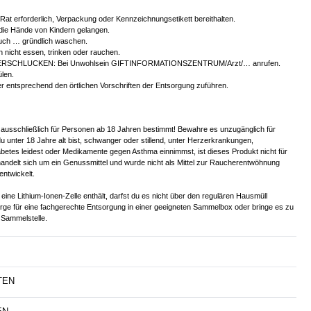
r Rat erforderlich, Verpackung oder Kennzeichnungsetikett bereithalten.
 die Hände von Kindern gelangen.
ch … gründlich waschen.
 nicht essen, trinken oder rauchen.
ERSCHLUCKEN: Bei Unwohlsein GIFTINFORMATIONSZENTRUM/Arzt/… anrufen.
len.
er entsprechend den örtlichen Vorschriften der Entsorgung zuführen.
 ausschließlich für Personen ab 18 Jahren bestimmt! Bewahre es unzugänglich für
u unter 18 Jahre alt bist, schwanger oder stillend, unter Herzerkrankungen,
betes leidest oder Medikamente gegen Asthma einnimmst, ist dieses Produkt nicht für
handelt sich um ein Genussmittel und wurde nicht als Mittel zur Raucherentwöhnung
entwickelt.
eine Lithium-Ionen-Zelle enthält, darfst du es nicht über den regulären Hausmüll
orge für eine fachgerechte Entsorgung in einer geeigneten Sammelbox oder bringe es zu
Sammelstelle.
TEN