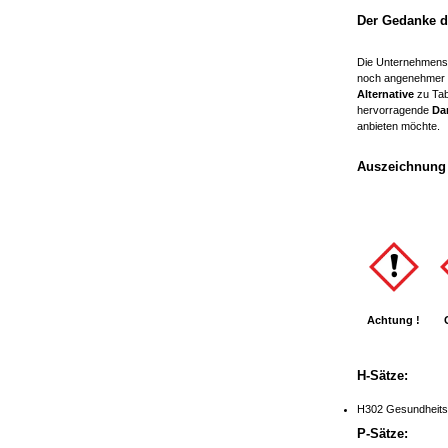
Der Gedanke d
Die Unternehmensp
noch angenehmer z
Alternative
zu Tab
hervorragende
Da
anbieten möchte.
Auszeichnung 
Achtung !
H-Sätze:
H302 Gesundheitss
P-Sätze: