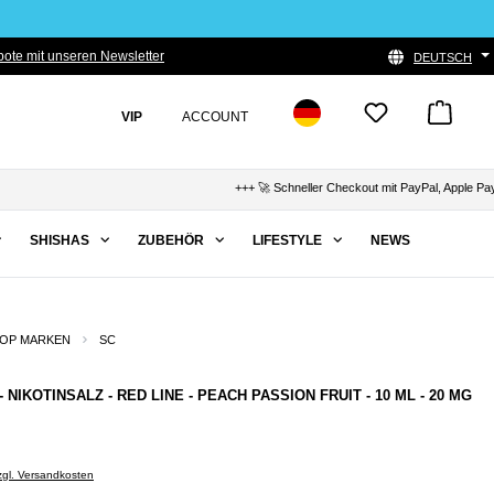
ote mit unseren Newsletter
DEUTSCH
VIP
ACCOUNT
+++ 🚀 Schneller Checkout mit PayPal, Apple Pay & 
SHISHAS
ZUBEHÖR
LIFESTYLE
NEWS
OP MARKEN
SC
 - NIKOTINSALZ - RED LINE - PEACH PASSION FRUIT - 10 ML - 20 MG
zzgl. Versandkosten