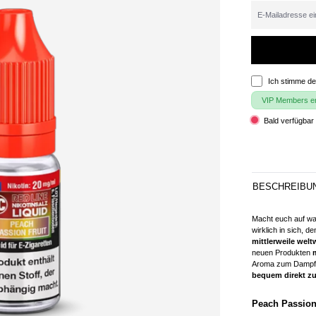
Ich stimme d
VIP Members erh
Bald verfügbar 
BESCHREIBU
Macht euch auf wa
wirklich in sich, d
mittlerweile welt
neuen Produkten
Aroma zum Dampf
bequem direkt zu
Peach Passion