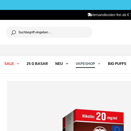
he springen
Zur Hauptnavigation springen
Versandkosten frei ab € 
SALE
25 G BASAR
NEU
VAPESHOP
BIG PUFFS