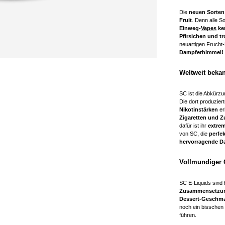
Die
neuen Sorten
Fruit
. Denn alle S
Einweg-
Vapes
ke
Pfirsichen und t
neuartigen Frucht
Dampferhimmel!
Weltweit beka
SC ist die Abkürzu
Die dort produziert
Nikotinstärken
er
Zigaretten und 
dafür ist ihr
extrem
von SC, die
perfe
hervorragende 
Vollmundiger
SC E-Liquids sind 
Zusammensetzu
Dessert-Geschm
noch ein bisschen 
führen.