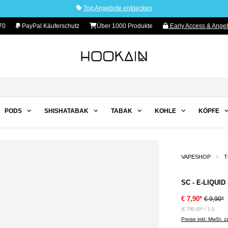
Top Angebote entdecken
70
PayPal Käuferschutz
Über 1000 Produkte
Early Access & Angeb
PODS
SHISHATABAK
TABAK
KOHLE
KÖPFE
VAPESHOP
T
SC - E-LIQUID
€ 7,90*
€ 9,90*
(€ 790,00* / 1 l)
Preise inkl. MwSt. 