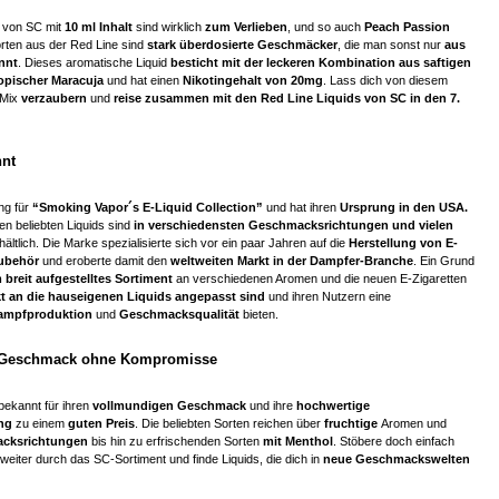
von SC mit
10 ml Inhalt
sind wirklich
zum Verlieben
, und so auch
Peach Passion
orten aus der Red Line sind
stark überdosierte Geschmäcker
, die man sonst nur
aus
nnt
. Dieses aromatische Liquid
besticht mit der leckeren Kombination aus saftigen
ropischer Maracuja
und hat einen
Nikotingehalt von 20mg
. Lass dich von diesem
-Mix
verzaubern
und
reise zusammen mit den Red Line Liquids von SC in den 7.
nnt
ng für
“Smoking Vapor´s E-Liquid Collection”
und hat ihren
Ursprung in den USA.
en beliebten Liquids sind
in verschiedensten Geschmacksrichtungen
und vielen
hältlich. Die Marke spezialisierte sich vor ein paar Jahren auf die
Herstellung von E-
Zubehör
und eroberte damit den
weltweiten Markt in der Dampfer-Branche
. Ein Grund
 breit aufgestelltes Sortiment
an verschiedenen Aromen und die neuen E-Zigaretten
kt an die hauseigenen Liquids angepasst sind
und ihren Nutzern eine
Dampfproduktion
und
Geschmacksqualität
bieten.
 Geschmack ohne Kompromisse
bekannt für ihren
vollmundigen Geschmack
und ihre
hochwertige
ng
zu einem
guten Preis
. Die beliebten Sorten reichen über
fruchtige
Aromen und
acksrichtungen
bis hin zu erfrischenden Sorten
mit Menthol
. Stöbere doch einfach
weiter durch das SC-Sortiment und finde Liquids, die dich in
neue Geschmackswelten