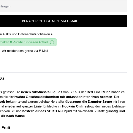
BENACHRICHTIGE MICH VIA E-MAIL
en
AGBs und Datenschutzrichtlinien
zu
alten 8 Punkte für diesen Artikel
- wir melden uns gerne via E-Mail
NG
s gefasst: Die
neuen Nikotinsalz-Liquids
von SC aus der
Red Line Reihe
haben es
enn sie sind
wahre Geschmacksbomben
mit unfassbar intensiven Aromen
. Der
weit bekannte
und extrem beliebte Hersteller
überzeugt die Dampfer-Szene
mit ihren
mal wieder auf ganzer Linie
. Entdecke im
Hookain Onlineshop
dein neues Lieblings-
en von SC und
bestelle dir das SORTEN-Liquid
mit Nikotinsalz-Zusatz
günstig und
 dir nach Hause
.
 Fruit