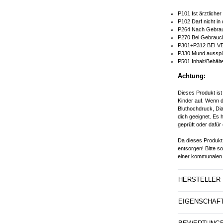
P101 Ist ärztliche
P102 Darf nicht in
P264 Nach Gebrau
P270 Bei Gebrauch
P301+P312 BEI V
P330 Mund ausspü
P501 Inhalt/Behält
Achtung:
Dieses Produkt ist
Kinder auf. Wenn d
Bluthochdruck, Dia
dich geeignet. Es 
geprüft oder dafür 
Da dieses Produkt 
entsorgen! Bitte s
einer kommunalen 
HERSTELLER
EIGENSCHAF