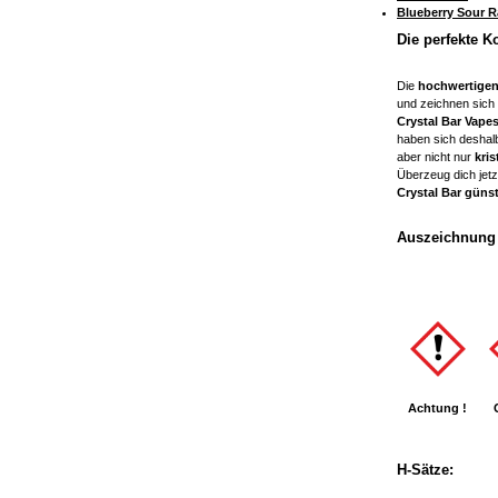
Blueberry Sour R
Die perfekte K
Die
hochwertigen
und zeichnen sich
Crystal Bar Vape
haben sich deshal
aber nicht nur
kris
Überzeug dich jet
Crystal Bar güns
Auszeichnung 
Achtung !
H-Sätze: