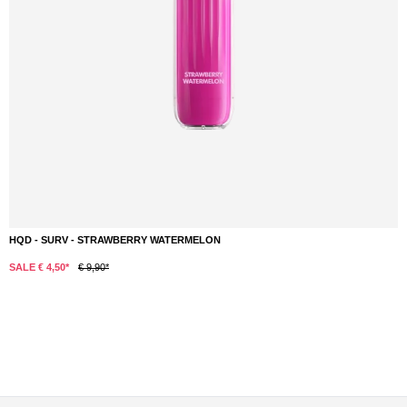
HQD - SURV - STRAWBERRY WATERMELON
DETAILS
SALE € 4,50*
€ 9,90*