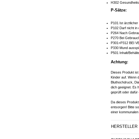
H302 Gesundheitss
P-Sätze:
P101 Ist ärztliche
P102 Darf nicht in
P264 Nach Gebrau
P270 Bei Gebrauch
P301+P312 BEI V
P330 Mund ausspü
P501 Inhalt/Behält
Achtung:
Dieses Produkt ist
Kinder auf. Wenn d
Bluthochdruck, Dia
dich geeignet. Es 
geprüft oder dafür 
Da dieses Produkt 
entsorgen! Bitte s
einer kommunalen 
HERSTELLER