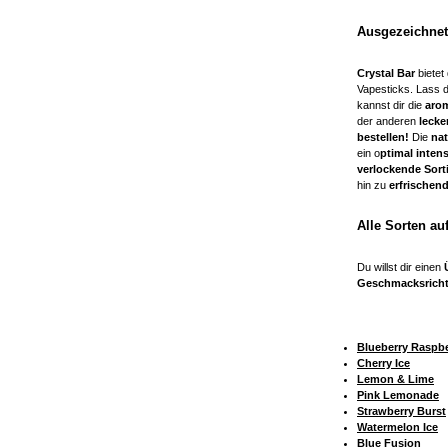
Ausgezeichnet
Crystal Bar
bietet
Vapesticks. Lass 
kannst dir die
arom
der anderen
lecke
bestellen!
Die
na
ein o
ptimal inten
verlockende Sort
hin zu
erfrischen
Alle Sorten au
Du willst dir einen
Geschmacksrich
Blueberry Raspbe
Cherry Ice
Lemon & Lime
Pink Lemonade
Strawberry Burst
Watermelon Ice
Blue Fusion