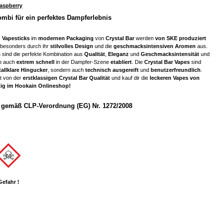
aspberry
ombi für ein perfektes Dampferlebnis
 Vapesticks
im
modernen Packaging
von
Crystal Bar
werden
von SKE produziert
 besonders durch ihr
stilvolles Design
und die
geschmacksintensiven Aromen
aus.
s
sind die perfekte Kombination aus
Qualität
,
Eleganz
und
Geschmacksintensität
und
b auch
extrem schnell
in der Dampfer-Szene
etabliert
. Die
Crystal Bar Vapes
sind
tallklare Hingucker
, sondern auch
technisch ausgereift
und
benutzerfreundlich
.
zt von der
erstklassigen Crystal Bar Qualität
und kauf dir die
leckeren Vapes von
tig im Hookain Onlineshop!
gemäß CLP-Verordnung (EG) Nr. 1272/2008
Gefahr !