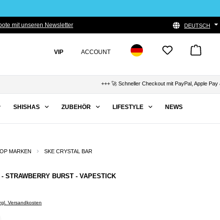
ote mit unseren Newsletter
DEUTSCH
VIP
ACCOUNT
+++ 🚀 Schneller Checkout mit PayPal, Apple Pay & Kla
SHISHAS
ZUBEHÖR
LIFESTYLE
NEWS
OP MARKEN
SKE CRYSTAL BAR
 - STRAWBERRY BURST - VAPESTICK
zzgl. Versandkosten