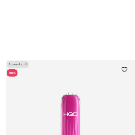
Ausverkauft!
-55%