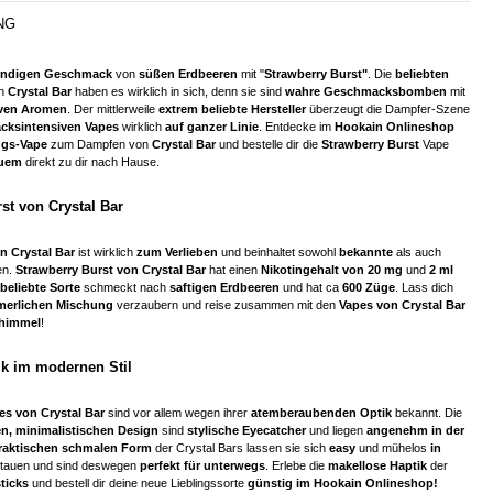
NG
undigen Geschmack
von
süßen Erdbeeren
mit "
Strawberry Burst
"
. Die
beliebten
n
Crystal Bar
haben es wirklich in sich, denn sie sind
wahre Geschmacksbomben
mit
iven Aromen
. Der mittlerweile
extrem beliebte Hersteller
überzeugt die Dampfer-Szene
ksintensiven Vapes
wirklich
auf ganzer Linie
. Entdecke im
Hookain Onlineshop
ngs-Vape
zum Dampfen von
Crystal Bar
und bestelle dir die
Strawberry Burst
Vape
quem
direkt zu dir nach Hause.
st von Crystal Bar
n Crystal Bar
ist wirklich
zum Verlieben
und beinhaltet sowohl
bekannte
als auch
en.
Strawberry Burst
von Crystal Bar
hat einen
Nikotingehalt von 20 mg
und
2 ml
beliebte Sorte
schmeckt nach
saftigen Erdbeeren
und hat ca
600 Züge
. Lass dich
erlichen Mischung
verzaubern und reise zusammen mit den
Vapes von Crystal Bar
rhimmel
!
ik im modernen Stil
es von Crystal Bar
sind vor allem wegen ihrer
atemberaubenden Optik
bekannt. Die
en, minimalistischen Design
sind
stylische Eyecatcher
und liegen
angenehm in der
raktischen schmalen Form
der Crystal Bars lassen sie sich
easy
und mühelos
in
tauen und sind deswegen
perfekt für unterwegs
. Erlebe die
makellose Haptik
der
ticks
und bestell dir deine neue Lieblingssorte
günstig im Hookain Onlineshop!