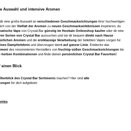
e Auswahl und intensive Aromen
 dir eine große Auswahl an
verschiedenen Geschmacksrichtungen
ihrer hochwertigen
dich von der
Vielfalt der Aromen
zu
neuen Geschmackserlebnissen
inspirieren, du
atische Vape
von Crystal Bar
günstig im Hookain Onlineshop kaufen
oder dir eine
ren Sorten von Crystal Bar
aussuchen und sie dir bequem
direkt nach Hause
türlichen Aromen
und die
erstklassige Verarbeitung
der beliebten Vapes sorgen für
sives Dampferlebnis
und überzeugen damit
auf ganzer Linie
. Entdecke das
iment
des renommierten Herstellers von
fruchtig-süßen Geschmacksrichtungen
bis
d-herben Kombinationen
und finde deinen
persönlichen Crystal Bar Favoriten!
f einen Blick
Überblick des Crystal Bar Sortiments
machen? Hier sind
alle
tungen
für dich aufgelistet:
rries