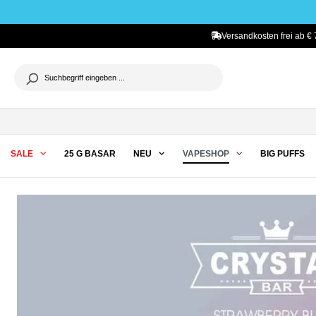
he springen
Zur Hauptnavigation springen
Versandkosten frei ab € 
SALE
25 G BASAR
NEU
VAPESHOP
BIG PUFFS