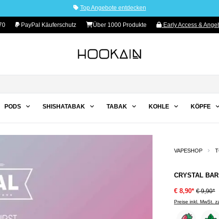
Top Angebote entdecken
70
PayPal Käuferschutz
Über 1000 Produkte
Early Access & Angeb
PODS
SHISHATABAK
TABAK
KOHLE
KÖPFE
VAPESHOP
T
CRYSTAL BAR
€ 8,90*
€ 9,90*
Preise inkl. MwSt. 