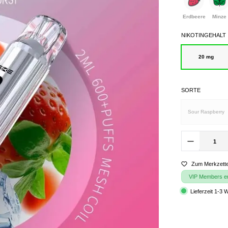
Erdbeere
Minze
NIKOTINGEHALT
20 mg
SORTE
Sour Raspberry
Zum Merkzette
VIP Members erh
Lieferzeit 1-3 