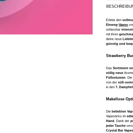
BESCHREIBU
Erlebe den
vollm
Einweg-
Vapes
vo
unfassbar
intens
mit ihren
geschmac
deine neue
Liebli
günstig und be
Strawberry Bur
Das
Sortiment vo
völlig neue
Arom
Füllvolumen
. Die
von der
süß-somm
in den
7. Dampfe
Makellose Opt
Die
beliebten Vap
Vapesticks im
edl
Hand
. Dank der
p
jeder Tasche
vers
Crystal Bar Vapes