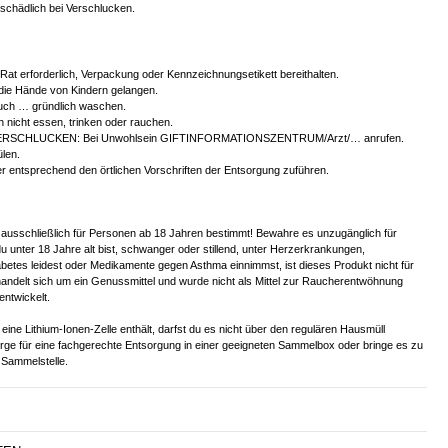
chädlich bei Verschlucken.
r Rat erforderlich, Verpackung oder Kennzeichnungsetikett bereithalten.
 die Hände von Kindern gelangen.
ch … gründlich waschen.
 nicht essen, trinken oder rauchen.
ERSCHLUCKEN: Bei Unwohlsein GIFTINFORMATIONSZENTRUM/Arzt/… anrufen.
len.
er entsprechend den örtlichen Vorschriften der Entsorgung zuführen.
 ausschließlich für Personen ab 18 Jahren bestimmt! Bewahre es unzugänglich für
u unter 18 Jahre alt bist, schwanger oder stillend, unter Herzerkrankungen,
betes leidest oder Medikamente gegen Asthma einnimmst, ist dieses Produkt nicht für
handelt sich um ein Genussmittel und wurde nicht als Mittel zur Raucherentwöhnung
entwickelt.
eine Lithium-Ionen-Zelle enthält, darfst du es nicht über den regulären Hausmüll
orge für eine fachgerechte Entsorgung in einer geeigneten Sammelbox oder bringe es zu
Sammelstelle.