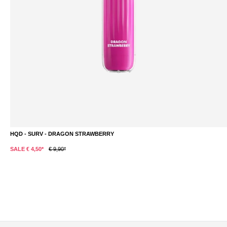
HQD - SURV - DRAGON STRAWBERRY
DETAILS
SALE € 4,50*
€ 9,90*