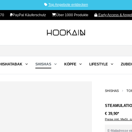
Top Angebote entdecken
 70
PayPal Käuferschutz
Über 1000 Produkte
Early Access & Angeb
HISHATABAK
SHISHAS
KÖPFE
LIFESTYLE
ZUBE
SHISHAS
TO
STEAMULATIO
€ 39,90*
Preise inkl. MwSt. 