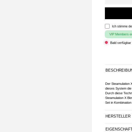
Ich stimme d
VIP Members erh
Bald verfügbar 
BESCHREIBU
Der Steamulation X-
dieses System die
Durch diese Techn
Steamulation X Blo
Set in Kombination 
HERSTELLER
EIGENSCHAF