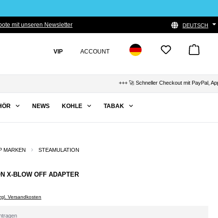
ote mit unseren Newsletter
DEUTSCH
VIP
ACCOUNT
+++ 🚀 Schneller Checkout mit PayPal, Apple Pa
HÖR
NEWS
KOHLE
TABAK
P MARKEN
STEAMULATION
N X-BLOW OFF ADAPTER
zzgl. Versandkosten