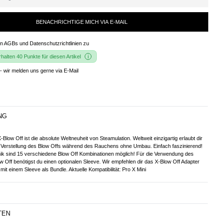
BENACHRICHTIGE MICH VIA E-MAIL
en
AGBs und Datenschutzrichtlinien
zu
alten 40 Punkte für diesen Artikel
- wir melden uns gerne via E-Mail
NG
Blow Off ist die absolute Weltneuheit von Steamulation. Weltweit einzigartig erlaubt dir
 Verstellung des Blow Offs während des Rauchens ohne Umbau. Einfach faszinierend!
ik sind 15 verschiedene Blow Off Kombinationen möglich! Für die Verwendung des
w Off benötigst du einen optionalen Sleeve. Wir empfehlen dir das X-Blow Off Adapter
mit einem Sleeve als Bundle. Aktuelle Kompatibilität: Pro X Mini
TEN