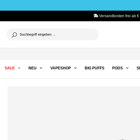
he springen
Zur Hauptnavigation springen
Versandkosten frei ab €
SALE
NEU
VAPESHOP
BIG PUFFS
PODS
S