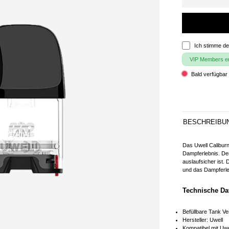
Ich stimme d
VIP Members erh
Bald verfügbar 
BESCHREIBU
Das Uwell Caliburn
Dampferlebnis. Der
auslaufsicher ist
und das Dampferleb
Technische Da
Befüllbare Tank V
Hersteller: Uwell
Kompatibel mit Uwe