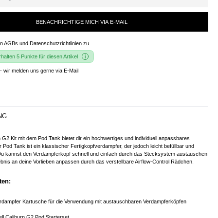
BENACHRICHTIGE MICH VIA E-MAIL
en
AGBs und Datenschutzrichtlinien
zu
alten 5 Punkte für diesen Artikel
- wir melden uns gerne via E-Mail
NG
 G2 Kit mit dem Pod Tank bietet dir ein hochwertiges und individuell anpassbares
 Pod Tank ist ein klassischer Fertigkopfverdampfer, der jedoch leicht befüllbar und
. Du kannst den Verdampferkopf schnell und einfach durch das Stecksystem austauschen
nis an deine Vorlieben anpassen durch das verstellbare Airflow-Control Rädchen.
ten:
erdampfer Kartusche für die Verwendung mit austauschbaren Verdampferköpfen
ll Caliburn G2 Pod Starterset