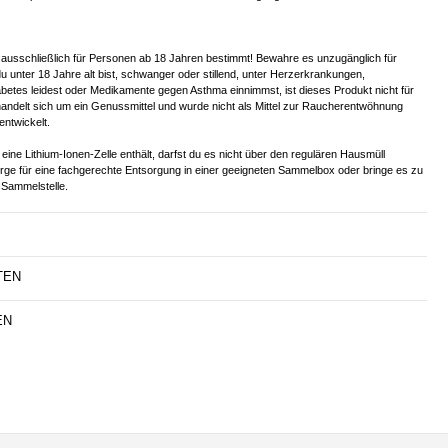
 ausschließlich für Personen ab 18 Jahren bestimmt! Bewahre es unzugänglich für
u unter 18 Jahre alt bist, schwanger oder stillend, unter Herzerkrankungen,
betes leidest oder Medikamente gegen Asthma einnimmst, ist dieses Produkt nicht für
handelt sich um ein Genussmittel und wurde nicht als Mittel zur Raucherentwöhnung
entwickelt.
eine Lithium-Ionen-Zelle enthält, darfst du es nicht über den regulären Hausmüll
orge für eine fachgerechte Entsorgung in einer geeigneten Sammelbox oder bringe es zu
Sammelstelle.
TEN
EN