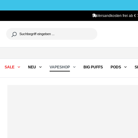
he springen
Zur Hauptnavigation springen
Versandkosten frei ab € 
SALE
NEU
VAPESHOP
BIG PUFFS
PODS
S