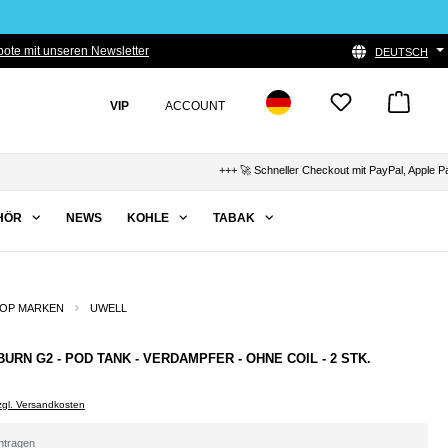
ote mit unseren Newsletter
DEUTSCH
VIP
ACCOUNT
+++ 🚀 Schneller Checkout mit PayPal, Apple Pay 
HÖR
NEWS
KOHLE
TABAK
OP MARKEN
UWELL
BURN G2 - POD TANK - VERDAMPFER - OHNE COIL - 2 STK.
zzgl. Versandkosten