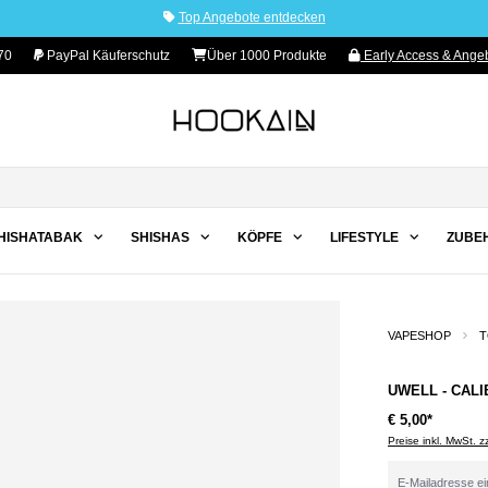
Top Angebote entdecken
70
PayPal Käuferschutz
Über 1000 Produkte
Early Access & Angeb
HISHATABAK
SHISHAS
KÖPFE
LIFESTYLE
ZUBE
VAPESHOP
T
UWELL - CALI
€ 5,00*
Preise inkl. MwSt. 