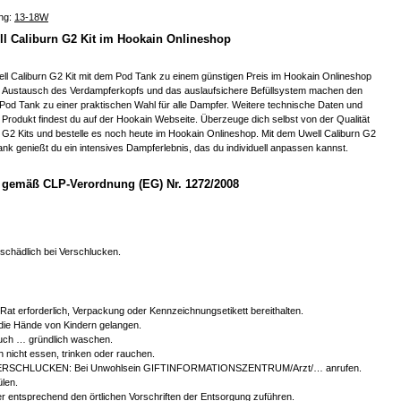
ng:
13-18W
ll Caliburn G2 Kit im Hookain Onlineshop
ll Caliburn G2 Kit mit dem Pod Tank zu einem günstigen Preis im Hookain Onlineshop
te Austausch des Verdampferkopfs und das auslaufsichere Befüllsystem machen den
Pod Tank zu einer praktischen Wahl für alle Dampfer. Weitere technische Daten und
Produkt findest du auf der Hookain Webseite. Überzeuge dich selbst von der Qualität
 G2 Kits und bestelle es noch heute im Hookain Onlineshop. Mit dem Uwell Caliburn G2
nk genießt du ein intensives Dampferlebnis, das du individuell anpassen kannst.
gemäß CLP-Verordnung (EG) Nr. 1272/2008
chädlich bei Verschlucken.
r Rat erforderlich, Verpackung oder Kennzeichnungsetikett bereithalten.
 die Hände von Kindern gelangen.
ch … gründlich waschen.
 nicht essen, trinken oder rauchen.
ERSCHLUCKEN: Bei Unwohlsein GIFTINFORMATIONSZENTRUM/Arzt/… anrufen.
len.
er entsprechend den örtlichen Vorschriften der Entsorgung zuführen.