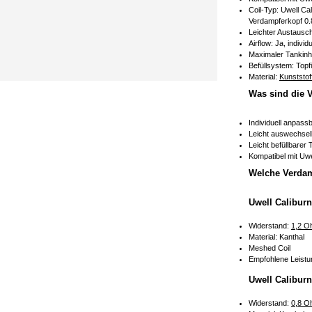
Coil-Typ: Uwell C
Verdampferkopf 0
Leichter Austausc
Airflow: Ja, indiv
Maximaler Tankinh
Befüllsystem: Topf
Material:
Kunststoff
Was sind die V
Individuell anpass
Leicht auswechsel
Leicht befüllbarer
Kompatibel mit Uwe
Welche Verdam
Uwell Calibur
Widerstand:
1,2 O
Material: Kanthal
Meshed Coil
Empfohlene Leistu
Uwell Calibur
Widerstand:
0,8 O