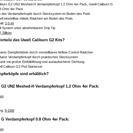
aliburn G2 UN2 Meshed-H Verdampferkopf 1.2 Ohm 4er Pack, Uwell Caliburn G
.8 Ohm 4er Pack
h des Verdampferkopfs durch Stecksystem im Boden des Pods
iduell einstellbar mittels Rädchen am Boden des Pods
alt:
2,0 ml
ill System unter abnehmbarem Drip Tip
, Silikon
orteile des Uwell Caliburn G2 Kits?
bares Dampferlebnis durch verstellbares Airflow-Control Rädchen
barer Verdampferkopf durch praktisches Stecksystem
 Tank mit großer Einfüllöffnung und auslaufsicherer Dichtung
ll Caliburn G2 Pod Starterset
pferköpfe sind erhältlich?
n G2 UN2 Meshed-H Verdampferkopf 1.2 Ohm 4er Pack:
hm
ng:
9-15W
n G Verdampferkopf 0.8 Ohm 4er Pack:
hm