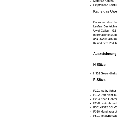
Material: Kanthal
Empfohlene Leistu
Kaufe das Uwe
Du kannst das Uwe
kaufen. Der leich
Uwell Caliburn G2 
Informationen zum 
des Uwell Caliburn
Kit und dem Pod Ta
Auszeichnung 
H-Sätze:
H302 Gesundheitss
P-Sätze:
P101 Ist ärztliche
P102 Darf nicht in
P264 Nach Gebrau
P270 Bei Gebrauch
P301+P312 BEI V
P330 Mund ausspü
P501 Inhalt/Behält