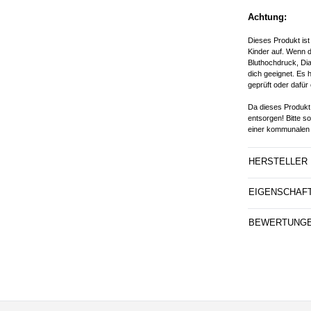
Achtung:
Dieses Produkt ist
Kinder auf. Wenn d
Bluthochdruck, Dia
dich geeignet. Es 
geprüft oder dafür 
Da dieses Produkt 
entsorgen! Bitte s
einer kommunalen 
HERSTELLER
EIGENSCHAF
BEWERTUNG