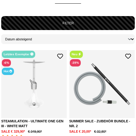
GROSSE AUSWAHL AN SHISHAS UND ZUBEHÖR IM A
NGEBOT
Unser Sale-Sortiment umfasst eine große Vielfalt an Shisha-Marken und
Zubehör – perfekt für Einsteiger und erfahrene Shisha-Fans
FILTER
gleichermaßen. Qualität hat bei uns oberste Priorität: Deshalb findest du in
unseren Angeboten ausschließlich Produkte, die dir ein herausragendes
Raucherlebnis garantieren. Ob klassische Shisha oder modernes Modell
mit innovativen Features – bei unseren reduzierten Shishas ist für jeden
Geschmack etwas dabei. Zusätzlich warten zahlreiche günstige Zubehör-
Artikel auf dich, darunter Shisha-Köpfe, Schläuche, Mundstücke und
Letztes Exemplar
Neu
Shisha-Kohle.
-6%
-39%
JETZT SPAREN – ZEITLICH BEGRENZTE SHISHA-
Hot
ANGEBOTE SICHERN
Unsere Angebote gelten nur für kurze Zeit und solange der Vorrat reicht.
Es lohnt sich also, regelmäßig vorbeizuschauen und dir die besten
Shisha-Deals zu sichern. Wenn du eine günstige Shisha oder reduziertes
Zubehör aus unserem Shisha-Sale ergattern willst, solltest du nicht zu
lange warten. Dank unserer Rabatte bekommst du Top-Produkte zum
attraktiven Preis. Stöbere jetzt durch unsere Angebote und schnapp dir
deine Favoriten, bevor sie vergriffen sind!
STEAMULATION - ULTIMATE ONE GEN
SUMMER SALE - ZUBEHÖR BUNDLE -
III - WHITE MATT
NR. 2
SALE € 329,90*
€ 349,90*
SALE € 20,00*
€ 32,80*