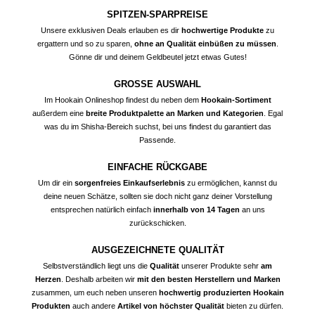
SPITZEN-SPARPREISE
Unsere exklusiven Deals erlauben es dir
hochwertige Produkte
zu
ergattern und so zu sparen,
ohne an Qualität einbüßen zu müssen
.
Gönne dir und deinem Geldbeutel jetzt etwas Gutes!
GROSSE AUSWAHL
Im Hookain Onlineshop findest du neben dem
Hookain-Sortiment
außerdem eine
breite Produktpalette an Marken und Kategorien
. Egal
was du im Shisha-Bereich suchst, bei uns findest du garantiert das
Passende.
EINFACHE RÜCKGABE
Um dir ein
sorgenfreies Einkaufserlebnis
zu ermöglichen, kannst du
deine neuen Schätze, sollten sie doch nicht ganz deiner Vorstellung
entsprechen natürlich einfach
innerhalb von 14 Tagen
an uns
zurückschicken.
AUSGEZEICHNETE QUALITÄT
Selbstverständlich liegt uns die
Qualität
unserer Produkte sehr
am
Herzen
. Deshalb arbeiten wir
mit den besten Herstellern und Marken
zusammen, um euch neben unseren
hochwertig produzierten Hookain
Produkten
auch andere
Artikel von höchster Qualität
bieten zu dürfen.