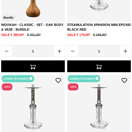
Bundle
WOOKAH - CLASSIC - SET - OAK BODY
STEAMULATION XPANSION MINI EPOXID
& VASE - BUNDLE
BLACK RED
SALE € 389,90*
€ 401,00*
SALE € 179,90*
€ 199,90*
Letztes Exemplar
Letztes Exemplar
-10%
-10%