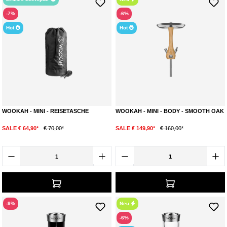
-7%
-6%
Hot
Hot
WOOKAH - MINI - REISETASCHE
WOOKAH - MINI - BODY - SMOOTH OAK
SALE € 64,90*
€ 70,00*
SALE € 149,90*
€ 160,00*
-9%
Neu
-6%