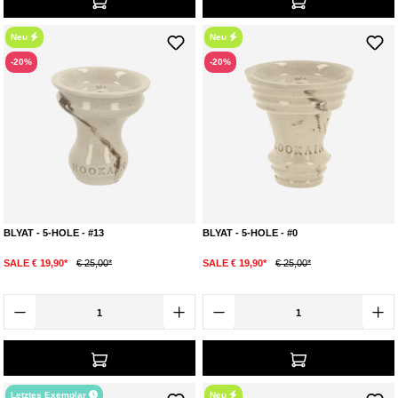
Neu
Neu
-20%
-20%
BLYAT - 5-HOLE - #13
BLYAT - 5-HOLE - #0
SALE € 19,90*
€ 25,00*
SALE € 19,90*
€ 25,00*
Letztes Exemplar
Neu