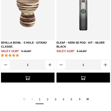
5EVILLA BOWL - 5 HOLE - GITANO
ELEAF - IVENI SE POD - KIT - SILVER
CLASSIC
BLACK
SALE € 14,90*
€ 19,90*
SALE € 14,90*
€ 19,90*
Durchschnittliche Bewertung von 5 von 5 Sternen
1
2
3
4
5