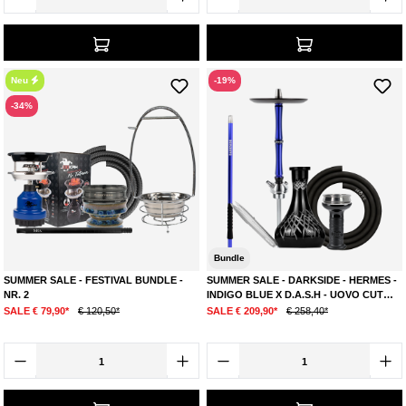
Neu
-19%
-34%
Bundle
SUMMER SALE - FESTIVAL BUNDLE -
SUMMER SALE - DARKSIDE - HERMES -
NR. 2
INDIGO BLUE X D.A.S.H - UOVO CUT
BLACK
SALE € 79,90*
€ 120,50*
SALE € 209,90*
€ 258,40*