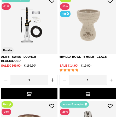
-11%
-25%
Hot
Bundle
ALITE - SWISS - LOUNGE -
5EVILLA BOWL - 5 HOLE - GLAZE
BLACK/GOLD
SALE € 169,90*
€ 189,90*
SALE € 14,90*
€ 19,90*
Durchschnittliche Bewertung von 5 von 5 Ste
Neu
Letztes Exemplar
-25%
-25%