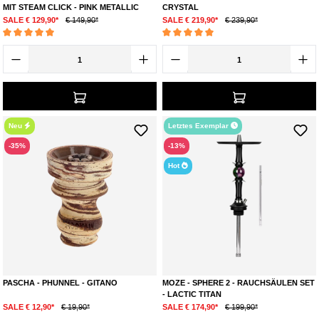
MIT STEAM CLICK - PINK METALLIC
CRYSTAL
SALE € 129,90*
€ 149,90*
SALE € 219,90*
€ 239,90*
Durchschnittliche Bewertung von 5 von 5 Sternen
Durchschnittliche Bewertung von 5 von 5 Ste
Neu
Letztes Exemplar
-35%
-13%
Hot
PASCHA - PHUNNEL - GITANO
MOZE - SPHERE 2 - RAUCHSÄULEN SET
- LACTIC TITAN
SALE € 12,90*
€ 19,90*
SALE € 174,90*
€ 199,90*