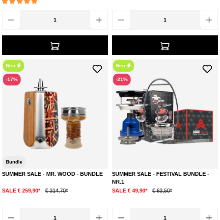
Durchschnittliche Bewertung von 5 von 5 Sternen
Neu
Neu
-17%
-21%
Bundle
SUMMER SALE - MR. WOOD - BUNDLE
SUMMER SALE - FESTIVAL BUNDLE -
NR.1
SALE € 259,90*
€ 314,70*
SALE € 49,90*
€ 63,50*