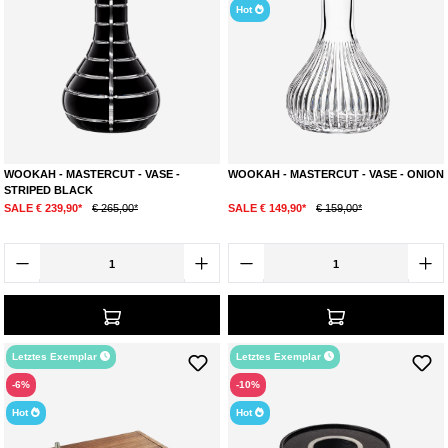
Hot
WOOKAH - MASTERCUT - VASE -
WOOKAH - MASTERCUT - VASE - ONION
STRIPED BLACK
SALE € 239,90*
€ 265,00*
SALE € 149,90*
€ 159,00*
Letztes Exemplar
Letztes Exemplar
-6%
-10%
Hot
Hot