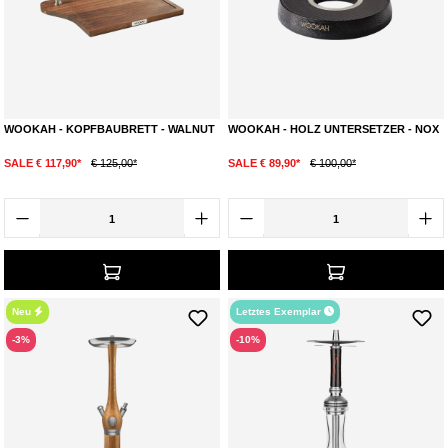
WOOKAH - KOPFBAUBRETT - WALNUT
WOOKAH - HOLZ UNTERSETZER - NOX
SALE € 117,90*
€ 125,00*
SALE € 89,90*
€ 100,00*
Neu
Letztes Exemplar
-3%
-10%