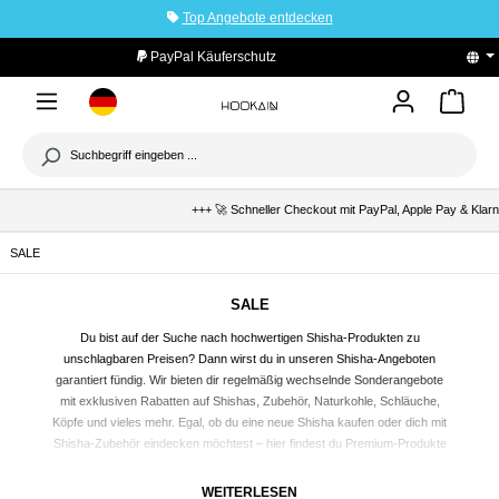
Top Angebote entdecken
tinhalt springen
PayPal Käuferschutz
+++ 🚀 Schneller Checkout mit PayPal, Apple Pay & Klarna ++
SALE
SALE
Du bist auf der Suche nach hochwertigen
Shisha
-Produkten zu
unschlagbaren Preisen? Dann wirst du in unseren Shisha-Angeboten
garantiert fündig. Wir bieten dir regelmäßig wechselnde Sonderangebote
mit exklusiven Rabatten auf
Shishas
, Zubehör, Naturkohle, Schläuche,
Köpfe und vieles mehr. Egal, ob du eine neue Shisha kaufen oder dich mit
Shisha-Zubehör eindecken möchtest – hier findest du Premium-Produkte
zu reduzierten Preisen.
WEITERLESEN