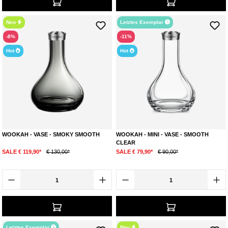
Neu
Letztes Exemplar
-8%
-11%
Hot
Hot
WOOKAH - VASE - SMOKY SMOOTH
WOOKAH - MINI - VASE - SMOOTH
CLEAR
SALE € 119,90*
€ 130,00*
SALE € 79,90*
€ 90,00*
Letztes Exemplar
Neu