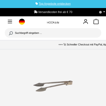
Top Angebote entdecken
tinhalt springen
Versandkosten frei ab € 70
+++ 🚀 Schneller Checkout mit PayPal, Ap