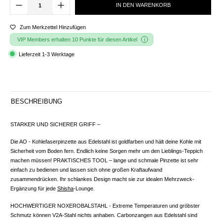
IN DEN WARENKORB
Zum Merkzettel Hinzufügen
VIP Members erhalten 10 Punkte für diesen Artikel
Lieferzeit 1-3 Werktage
BESCHREIBUNG
STARKER UND SICHERER GRIFF –
Die AO - Kohlefaserpinzette aus Edelstahl ist goldfarben und hält deine Kohle mit
Sicherheit vom Boden fern. Endlich keine Sorgen mehr um den Lieblings-Teppich
machen müssen! PRAKTISCHES TOOL – lange und schmale Pinzette ist sehr
einfach zu bedienen und lassen sich ohne großen Kraftaufwand
zusammendrücken. Ihr schlankes Design macht sie zur idealen Mehrzweck-
Ergänzung für jede
Shisha
-Lounge.
HOCHWERTIGER NOXEROBALSTAHL - Extreme Temperaturen und gröbster
Schmutz können V2A-Stahl nichts anhaben. Carbonzangen aus Edelstahl sind