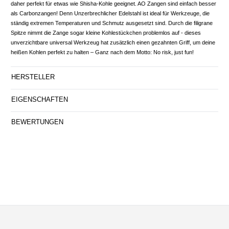
daher perfekt für etwas wie Shisha-Kohle geeignet. AO Zangen sind einfach besser
als Carbonzangen! Denn Unzerbrechlicher Edelstahl ist ideal für Werkzeuge, die
ständig extremen Temperaturen und Schmutz ausgesetzt sind. Durch die filigrane
Spitze nimmt die Zange sogar kleine Kohlestückchen problemlos auf - dieses
unverzichtbare universal Werkzeug hat zusätzlich einen gezahnten Griff, um deine
heißen Kohlen perfekt zu halten – Ganz nach dem Motto: No risk, just fun!
HERSTELLER
EIGENSCHAFTEN
BEWERTUNGEN