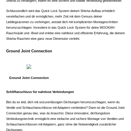
Shisha zu verlängern, indem es eine sichere und stabile Verbindung gewährleistet.
Schlussendlich wird das Quick Lock System deinen Shisha-Aufbau erheblich
vereinfachen und dir ermöglichen, mehr Zeit mit dem Genuss deiner
Lieblingsaromen zu verbringen, anstatt dich mit komplizierten Montageschritten
herumzuschlagen. Investiere in das Quick Lock System für deine WOOKAH-
Rauchsäule und -Bowl und erlebe eine nahtlose und effiziente Erfahrung, die deinem
Shisha-Rauchen eine ganz neue Dimension verleiht.
Ground Joint Connection
Ground Joint Connection
Schliffanschluss für nahtlose Verbindungen
Bist du es leid, dich mit unzuverlässigen Dichtungen herumzuschlagen, wenn du
Ventile und Schlauchanschlüsse mit Adaptern verbindest? Dann ist die Ground Joint
Connection genau das, was du brauchst. Diese innovative, dichtungslose
Verbindungstechnik ermöglicht eine einfache und sichere Montage von Ventilen und
Schlauchanschlüssen mit Adaptern, ganz ohne die Notwendigkeit zusätzlicher
Dichtungen.