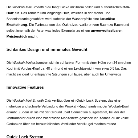
Die
Wookah Mini Smooth Oak
fängt Blicke mit ihrem hellen und authentischen
Oak-
Holz
ein. Das robuste und langlebige Holz, welches in der Möbel- und
Bodenindustrie geschätzt wird, schenkt der Wasserpfeife eine
luxuriöse
Erscheinung
. Die Farbnuancen des Oakholzes variieren von Baum zu Baum und
selbst innerhalb der Äste, was jedes Exemplar zu einem
unverwechselbaren
Meisterstück
macht.
Schlankes Design und minimales Gewicht
Die
Wookah Mini
präsentiert sich in schlanker Form mit einer Höhe von 34 cm ohne
Kopf (mit Vorclas-Kopf ca. 40 cm) und einem Leichtgewicht von etwa 0,5 kg. Das
macht sie ideal für entspannte Sitzungen zu Hause, aber auch für Unterwegs.
Innovative Features
Die
Wookah Mini Smooth Oak
verfügt über ein Quick Lock System, das eine
mühelose und schnelle Verbindung der Wookah-Rauchsäule mit der Wookah-Bowl
erlaubt. Zudem ist sie mit der Ground Joint Connection ausgestattet, bei der der
Ventiladapter durch eine zusätzliche Manschette gesichert ist, sodass du dir keine
Gedanken über ein herausfallendes Ventil oder Ventilkugel machen musst.
Quick Lock System