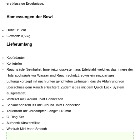
erstklassige Ergebnisse.
Abmessungen der Bowl
Höhe: 19 cm
Gewicht: 0,5 kg
Lieferumfang
Kopfadapter
Kohleteller
Rauchsäule (beinhaltet: Innenleitungssystem aus Edelstahl, welches das Innere der
Holzrauchsäule vor Wasser und Rauch schützt, sowie ein einzigartiges
Lüftungskonzept mit nach unten gerichteten Leitungen, das die Abführung von
überschüssigem Rauch erleichtert. Zudem ist es mit dem Quick Lock System
ausgestattet)
Ventilset mit Ground Joint Connection
Schlauchanschluss mit Ground Joint Connection
Tauchrohr mit Verdampfer, Länge: 145 mm
O-Ring-Set
Authentizitätszertifikat
Wookah Mini Vase Smooth