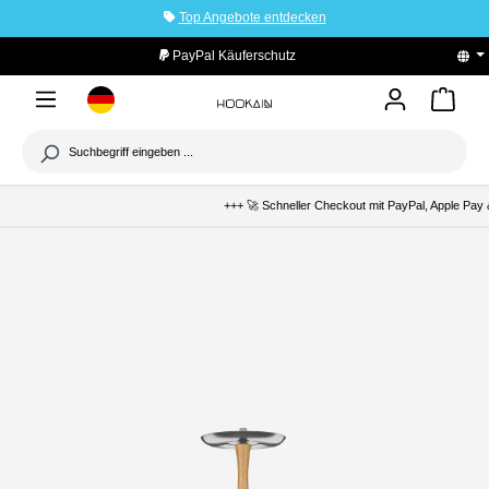
Top Angebote entdecken
tinhalt springen
PayPal Käuferschutz
+++ 🚀 Schneller Checkout mit PayPal, Apple Pay &