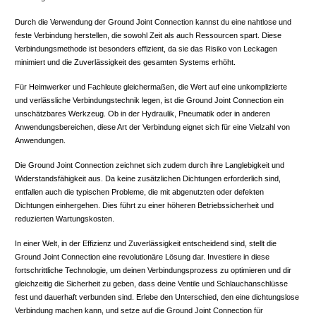
Durch die Verwendung der Ground Joint Connection kannst du eine nahtlose und
feste Verbindung herstellen, die sowohl Zeit als auch Ressourcen spart. Diese
Verbindungsmethode ist besonders effizient, da sie das Risiko von Leckagen
minimiert und die Zuverlässigkeit des gesamten Systems erhöht.
Für Heimwerker und Fachleute gleichermaßen, die Wert auf eine unkomplizierte
und verlässliche Verbindungstechnik legen, ist die Ground Joint Connection ein
unschätzbares Werkzeug. Ob in der Hydraulik, Pneumatik oder in anderen
Anwendungsbereichen, diese Art der Verbindung eignet sich für eine Vielzahl von
Anwendungen.
Die Ground Joint Connection zeichnet sich zudem durch ihre Langlebigkeit und
Widerstandsfähigkeit aus. Da keine zusätzlichen Dichtungen erforderlich sind,
entfallen auch die typischen Probleme, die mit abgenutzten oder defekten
Dichtungen einhergehen. Dies führt zu einer höheren Betriebssicherheit und
reduzierten Wartungskosten.
In einer Welt, in der Effizienz und Zuverlässigkeit entscheidend sind, stellt die
Ground Joint Connection eine revolutionäre Lösung dar. Investiere in diese
fortschrittliche Technologie, um deinen Verbindungsprozess zu optimieren und dir
gleichzeitig die Sicherheit zu geben, dass deine Ventile und Schlauchanschlüsse
fest und dauerhaft verbunden sind. Erlebe den Unterschied, den eine dichtungslose
Verbindung machen kann, und setze auf die Ground Joint Connection für