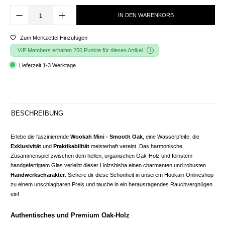
IN DEN WARENKORB
Zum Merkzettel Hinzufügen
VIP Members erhalten 250 Punkte für diesen Artikel
Lieferzeit 1-3 Werktage
BESCHREIBUNG
Erlebe die faszinierende
Wookah Mini - Smooth Oak
, eine Wasserpfeife, die
Exklusivität
und
Praktikabilität
meisterhaft vereint. Das harmonische
Zusammenspiel zwischen dem hellen, organischen Oak-Holz und feinstem
handgefertigtem Glas verleiht dieser Holzshisha einen charmanten und robusten
Handwerkscharakter
. Sichere dir diese Schönheit in unserem Hookain Onlineshop
zu einem unschlagbaren Preis und tauche in ein herausragendes Rauchvergnügen
ein!
Authentisches und Premium Oak-Holz