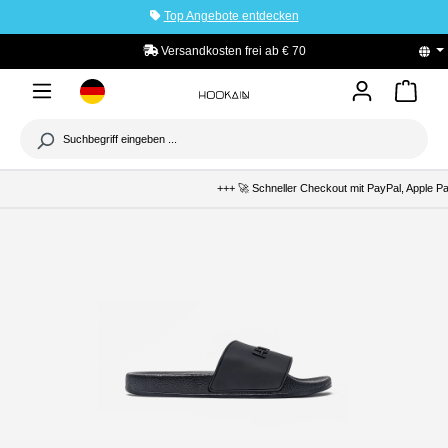
Top Angebote entdecken
tinhalt springen
Versandkosten frei ab € 70
+++ 🚀 Schneller Checkout mit PayPal, Apple Pa