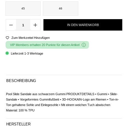
45
46
IN DEN WARENKORB
Zum Merkzettel Hinzufügen
VIP Members erhalten 20 Punkte für diesen Artikel
Lieferzeit 1-3 Werktage
BESCHREIBUNG
Pool Slide Sandale aus schwarzem Gummi PRODUKTDETAILS • Gummi • Slide-
Sandale • Vorgeformtes Gummifußbett • 3D-HOOKAIN-Logo am Riemen • Ton-in-
Ton gehaltene Sohle und Einlegesohle • Mit einem weichen Tuch abwischen
Material: 100 % TPU
HERSTELLER