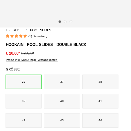
LIFESTYLE
POOL SLIDES
(1) Bewertung
Durchschnittliche Bewertung von 5 von 5 Sternen
HOOKAIN - POOL SLIDES - DOUBLE BLACK
€ 29,90*
€ 20,00*
Preise inkl. MwSt. zzgl. Versandkosten
GRÖSSE
36
37
38
39
40
41
42
43
44