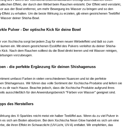
allischen Effekt, der durch den Wirbel beim Rauchen entsteht. Der Effekt wird verstärkt,
sor aus der Bowl entfernst, um mehr Bewegung ins Wasser zu bringen und so den
g-Effekt zu erhalten. Um die beste Wirkung zu erzielen, gib einen gestrichenen Teelöffel
s Wasser deiner Shisha-Bowl.
kle Pulver - Der optische Kick für deine Bowl
 von Xschischa sorgt bei jedem Zug für einen neuen Wirbeleffekt und lädt so zum
umen ein. Mit einem gestrichenen Esslöffel des Pulvers verleihst du deiner Shisha-
 Kick. Nach dem Rauchen solltest du die Bowl direkt leeren und mit Wasser reinigen,
färbungen vorzubeugen.
ben - die perfekte Ergänzung für deinen Shishagenuss
timent umfasst Farben in vielen verschiedenen Nuancen und ist die perfekte
en Shishagenuss. Wir führen das volle Sortiment der Xschischa-Produkte und liefern sie
m zu dir nach Hause. Beachte jedoch, dass die Xschischa-Produkte aufgrund ihres
teils ausschließlich für den Anwendungsbereich "Färben von Wasser" geeignet sind.
ps des Herstellers
Wirkung des X-Sparkles reicht meist ein halber Teelöffel aus. Wenn du zu viel Pulver in
ann es sich am Boden absetzen. Bei dem Xschischa Neon Glow handelt es sich um eine
be, die ihren Effekt im Schwarzlicht (UV-Licht, UV-A) entfaltet. Wir empfehlen, das