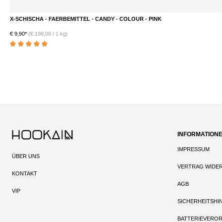
X-SCHISCHA - FAERBEMITTEL - CANDY - COLOUR - PINK
€ 9,90*
(€ 198,00 / 1 kg)
Durchschnittliche Bewertung von 5 von 5 Sternen
INFORMATION
IMPRESSUM
ÜBER UNS
VERTRAG WIDE
KONTAKT
AGB
VIP
SICHERHEITSHI
BATTERIEVERO