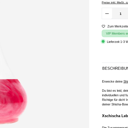
Preise inkl. MwSt. 
Zum Merkzette
VIP Members erh
Lieferzeit 1-3 
BESCHREIBU
Erwecke deine
Sh
Du bist es leid, d
individuellen und 
Richtige für dich! 
deiner Shisha-Bowl
Xschischa Lebe
Die Zusammensetzu