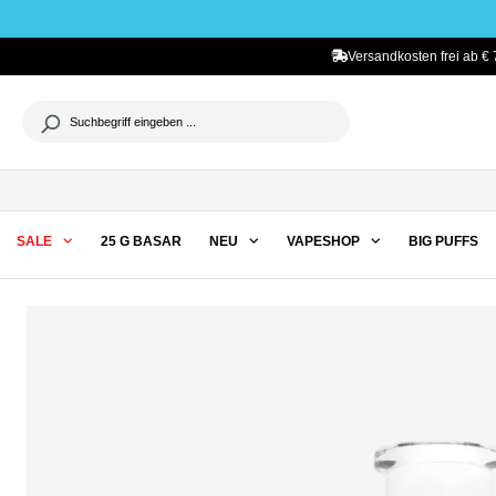
he springen
Zur Hauptnavigation springen
Versandkosten frei ab € 
SALE
25 G BASAR
NEU
VAPESHOP
BIG PUFFS