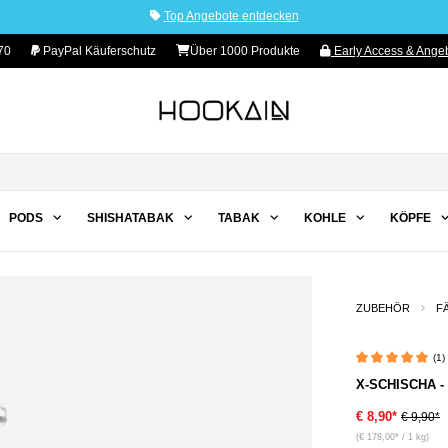
Top Angebote entdecken
70
PayPal Käuferschutz
Über 1000 Produkte
Early Access & Angeb
PODS
SHISHATABAK
TABAK
KOHLE
KÖPFE
ZUBEHÖR
F
(1)
Durchschnittliche 
X-SCHISCHA -
€ 8,90*
€ 9,90*
(€ 178,00* / 1 kg)