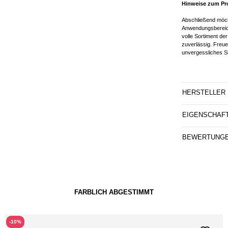
Hinweise zum Pr
Abschließend möcht
Anwendungsbereich
volle Sortiment de
zuverlässig. Freue
unvergessliches S
HERSTELLER
EIGENSCHAF
BEWERTUNG
FARBLICH ABGESTIMMT
-10%