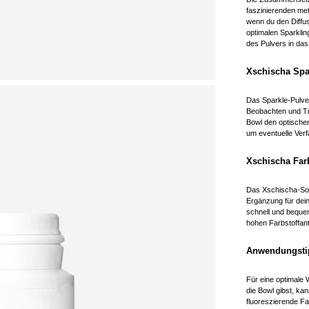
faszinierenden met
wenn du den Diffu
optimalen Sparklin
des Pulvers in da
Xschischa Spar
Das Sparkle-Pulver
Beobachten und Trä
Bowl den optischen
um eventuelle Ver
Xschischa Far
Das Xschischa-Sor
Ergänzung für dein
schnell und beque
hohen Farbstoffan
Anwendungstip
Für eine optimale 
die Bowl gibst, k
fluoreszierende Far