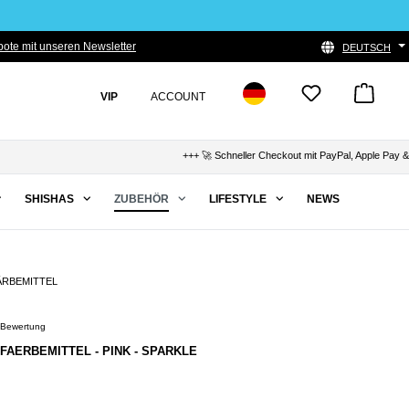
ote mit unseren Newsletter
DEUTSCH
VIP
ACCOUNT
+++ 🚀 Schneller Checkout mit PayPal, Apple Pay & Kla
SHISHAS
ZUBEHÖR
LIFESTYLE
NEWS
ÄRBEMITTEL
 Bewertung
Bewertung von 5 von 5 Sternen
 FAERBEMITTEL - PINK - SPARKLE