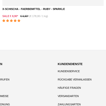
X-SCHISCHA - FAERBEMITTEL - RUBY - SPARKLE
SALE € 8,90*
€ 9,90*
(€ 178,00 / 1 kg)
Durchschnittliche Bewertung von 5 von 5 Sternen
EN
KUNDENDIENSTE
KUNDENSERVICE
RRUFEN
RÜCKGABE VERANLASSEN
HÄUFIGE FRAGEN
NWEISE
VERSANDARTEN
RDNUNG
ZAHLUNGSARTEN