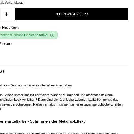
zzgl. Versandkosten
IN DEN WARENKORB
l Hinzufügen
alten 9 Punkte für diesen Artikel
Werktage
NG
isha
mit Xschischa Lebensmittelfarben zum Leben
eine Shisha immer nur mit normalem Wasser zu rauchen und möchtest ihr einen
funkelnden Look verleihen? Dann sind die Xschischa Lebensmittelfarben genau das
In vielen verschiedenen Farben erhältlich, sorgen sie für einzigartige optische Effekte in
.
nsmittelfarbe - Schimmernder Metallic-Effekt
ng des Pulvers der Xschischa Lebensmittelfarben erzeugt beim Rauchen einen