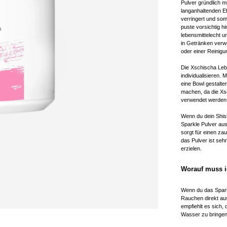
Pulver gründlich m
langanhaltenden Ef
verringert und som
puste vorsichtig h
lebensmittelecht u
in Getränken verw
oder einer Reinig
Die Xschischa Lebe
individualisieren. 
eine Bowl gestalte
machen, da die Xsc
verwendet werden
Wenn du dein Shis
Sparkle Pulver aus
sorgt für einen za
das Pulver ist sehr
erzielen.
Worauf muss i
Wenn du das Spark
Rauchen direkt aus
empfiehlt es sich,
Wasser zu bringen