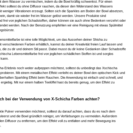
it dem Wasser zu vermischen, indem du die Bowl kräftig schwenkst. Für einen
fekt solltest du ohne Diffusor rauchen, da dieser den Widerstand des Wassers
it weniger Vibrationen erzeugt. Sollten sich die Sparkles am Boden der Bowl absetzen,
inein, damit sie wieder frei im Wasser gelöst werden. Unsere Produkte sind
nd frei von jeglichen Schadstoffen, daher können sie auch ohne Bedenken verzehrt oder
endet werden. Nach der Benutzung empfehlen wir eine Reinigung mit etwas Spülmittel
ungsbürste.
nsmittelfarbe ist eine tolle Möglichkeit, um das Aussehen deiner Shisha zu
Mit verschiedenen Farben erhältlich, kannst du deiner Kreativität freien Lauf lassen und
n, die zu dir und deinem Stil passt. Dabei musst du dir keine Gedanken über Schadstoffe
hischa Lebensmittelfarbe frei von jeglichen schädlichen Stoffen ist und sorglos
 kann.
ha-Erlebnis noch weiter aufpeppen möchtest, solltest du unbedingt das Xschischa
probieren. Mit einem metallischen Effekt verleiht es deiner Bowl den optischen Kick und
uberhaften Sparkling Effekt beim Rauchen. Die Anwendung ist einfach und schnell, und
 ergiebig. Mit nur einem halben Teelöffel hast du bereits genug, um den Effekt zu
ch bei der Verwendung von X-Schicha Farben achten?
le Pulver verwenden möchtest, solltest du darauf achten, dass du es nach dem
leerst und die Bowl gründlich reinigst, um Verfärbungen zu vermeiden. Außerdem
 den Diffusor zu entfernen, um den Effekt voll zu entfalten und mehr Bewegung ins
.