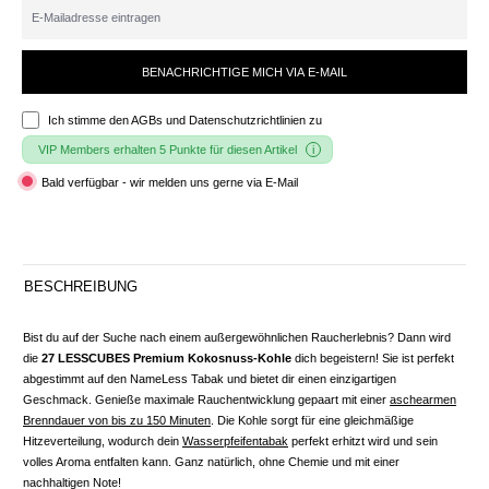
BENACHRICHTIGE MICH VIA E-MAIL
Ich stimme den
AGBs und Datenschutzrichtlinien
zu
VIP Members erhalten 5 Punkte für diesen Artikel
Bald verfügbar - wir melden uns gerne via E-Mail
BESCHREIBUNG
Bist du auf der Suche nach einem außergewöhnlichen Raucherlebnis? Dann wird
die
27 LESSCUBES Premium Kokosnuss-Kohle
dich begeistern! Sie ist perfekt
abgestimmt auf den NameLess Tabak und bietet dir einen einzigartigen
Geschmack. Genieße maximale Rauchentwicklung gepaart mit einer
aschearmen
Brenndauer von bis zu 150 Minuten
. Die Kohle sorgt für eine gleichmäßige
Hitzeverteilung, wodurch dein
Wasserpfeifentabak
perfekt erhitzt wird und sein
volles Aroma entfalten kann. Ganz natürlich, ohne Chemie und mit einer
nachhaltigen Note!