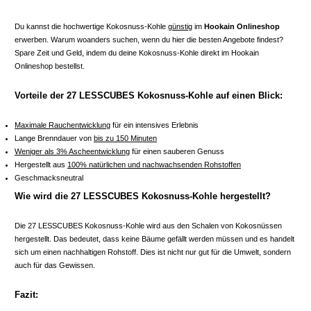
Du kannst die hochwertige Kokosnuss-Kohle
günstig
im
Hookain Onlineshop
erwerben. Warum woanders suchen, wenn du hier die besten Angebote findest?
Spare Zeit und Geld, indem du deine Kokosnuss-Kohle direkt im Hookain
Onlineshop bestellst.
Vorteile der 27 LESSCUBES Kokosnuss-Kohle auf einen Blick:
Maximale Rauchentwicklung
für ein intensives Erlebnis
Lange Brenndauer von
bis zu 150 Minuten
Weniger als 3% Ascheentwicklung
für einen sauberen Genuss
Hergestellt aus
100% natürlichen und nachwachsenden Rohstoffen
Geschmacksneutral
Wie wird die 27 LESSCUBES Kokosnuss-Kohle hergestellt?
Die 27 LESSCUBES Kokosnuss-Kohle wird aus den Schalen von Kokosnüssen
hergestellt. Das bedeutet, dass keine Bäume gefällt werden müssen und es handelt
sich um einen nachhaltigen Rohstoff. Dies ist nicht nur gut für die Umwelt, sondern
auch für das Gewissen.
Fazit: