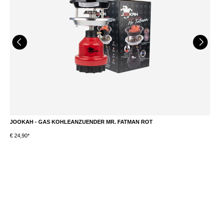
JOOKAH - GAS KOHLEANZUENDER MR. FATMAN ROT
J
€ 24,90*
€ 