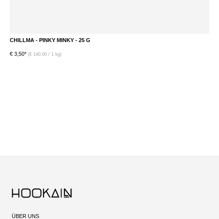
CHILLMA - PINKY MINKY - 25 G
J
€ 3,50*
€ 
(€ 140,00 / 1 kg)
ÜBER UNS