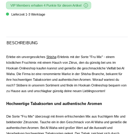
VIP Members erhalten 4 Punkte für diesen Artikel
Lieferzeit 1-3 Werktage
BESCHREIBUNG
Erlebe ein unvergessliches
Shisha
-Erlebnis mit der Sorte "Fru Mix" - einem
köstlichen Fruchtmix mit einem Hauch von Zitrus, den du günstig bei uns im
Hookain Onlineshop kaufen kannst und genieße die geschmackliche Vielfalt bei Al
Waha. Die Firma ist eine renommierte Marke in der Shisha-Branche, bekannt für
ihre hochwertigen Tabaksorten und authentischen Aromen. Worauf wartest du
noch? Stöbere in unserem Sortiment und finde im Hookain Onlineshop bequem von
zu Hause aus und unschlagbar günstig deine neuen Lieblingssorten!
Hochwertige Tabaksorten und authentische Aromen
Die Sorte "Fru Mix" überzeugt mit ihrem erfrischenden Mix aus fruchtigem Mix und
belebender Zitrusnote. Tauche ein in den Geschmack von Al Waha und genieße die
authentischen Aromen. Bei Al Waha wird großer Wert auf die Auswahl und
Verarbeitung hochwertiger Tabaksorten gelegt. Der Tabak zeichnet sich durch