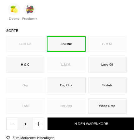
Zitrone
Fruchtmix
SORTE
Cum On
Fru Mix
G.M.M.
H & C
L.M.M.
Love 69
Org
Org One
Sodala
T&M
Two App
White Grap
IN DEN WARENKORB
Zum Merkzettel Hinzufügen