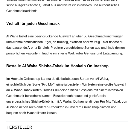
seine ausgezeichnete Qualität aus und bietet ein intensives und authentisches
Geschmackserlebnis.
Vielfalt für jeden Geschmack
Al Waha bietet eine beeindruckende Auswahl an über 50 Geschmacksrichtungen
und Aromakombinationen. Egal, ob fruchtig, exotisch oder würzig - hier findest du
das passende Aroma für dich. Probiere verschiedene Sorten aus und finde deinen
persönlichen Favoriten. Tauche ein in eine Welt voller Genuss und Entspannung.
Bestelle Al Waha Shisha-Tabak im Hookain Onlineshop
Im Hookain Onlineshop kannst du die beliebtesten Sorten von Al Waha,
einschließlich der Sorte "Fru Mix", günstig bestellen. Wir bieten eine große Auswahl
an Al Waha Tabaksorten, sodass du deine Shisha-Sessions mit einem intensiven
Geschmack bereichern kannst. Bestelle noch heute und genieße ein
unvergessliches Shisha-Erlebnis mit Al Waha. Du kannst dir den Fru Mix Tabak von
Al Waha neben allen anderen Produkten in unserem Onlineshop einfach und
bequem nach Hause liefern lassen!
HERSTELLER