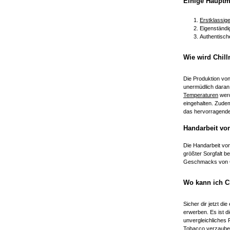
Einige Hauptm
Erstklassige
Eigenständi
Authentisch
Wie wird Chil
Die Produktion von
unermüdlich daran
Temperaturen
werd
eingehalten. Zudem
das hervorragende 
Handarbeit vo
Die Handarbeit von
größter Sorgfalt b
Geschmacks von Ch
Wo kann ich C
Sicher dir jetzt d
erwerben. Es ist d
unvergleichliches
Tobacco verzaube