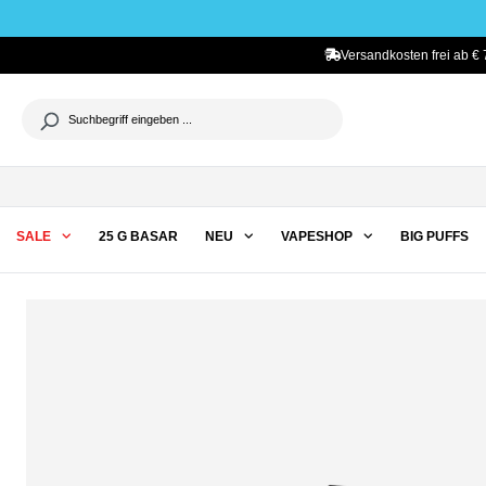
he springen
Zur Hauptnavigation springen
Versandkosten frei ab € 
SALE
25 G BASAR
NEU
VAPESHOP
BIG PUFFS