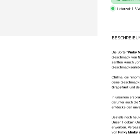
Lieferzeit 1-3 
BESCHREIBU
Die Sorte "
Pinky 
Geschmack von
G
sanften Rauch von 
Geschmackserleb
Chillma, die renom
deine Geschmacksk
Grapefruit
und dem
In unserem erstkla
darunter auch die
entdecke den un
Bestelle noch heu
Unser Hookain Onli
erwerben. Verpass
von
Pinky Minky
z