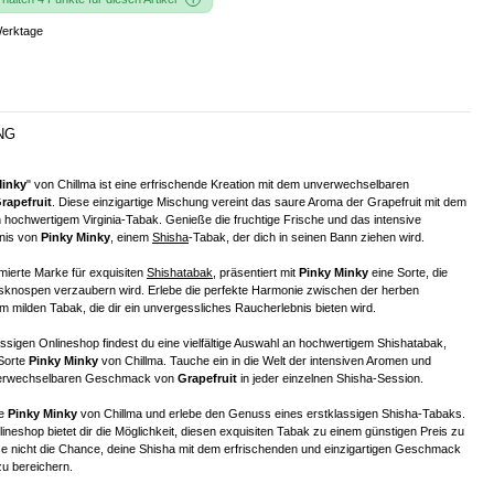
Werktage
NG
Minky
" von Chillma ist eine erfrischende Kreation mit dem unverwechselbaren
rapefruit
. Diese einzigartige Mischung vereint das saure Aroma der Grapefruit mit dem
hochwertigem Virginia-Tabak. Genieße die fruchtige Frische und das intensive
nis von
Pinky Minky
, einem
Shisha
-Tabak, der dich in seinen Bann ziehen wird.
mierte Marke für exquisiten
Shishatabak
, präsentiert mit
Pinky Minky
eine Sorte, die
nospen verzaubern wird. Erlebe die perfekte Harmonie zwischen der herben
 milden Tabak, die dir ein unvergessliches Raucherlebnis bieten wird.
ssigen Onlineshop findest du eine vielfältige Auswahl an hochwertigem Shishatabak,
 Sorte
Pinky Minky
von Chillma. Tauche ein in die Welt der intensiven Aromen und
verwechselbaren Geschmack von
Grapefruit
in jeder einzelnen Shisha-Session.
te
Pinky Minky
von Chillma und erlebe den Genuss eines erstklassigen Shisha-Tabaks.
neshop bietet dir die Möglichkeit, diesen exquisiten Tabak zu einem günstigen Preis zu
e nicht die Chance, deine Shisha mit dem erfrischenden und einzigartigen Geschmack
u bereichern.