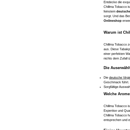
Entdecke die exqu
Chillma Tobacco is
feinstem
deutsche
sorgt. Und das Bes
Onlineshop
erwer
Warum ist Chi
Chillma Tobacco z
aus. Diese Tabakpf
einer perfekten Wa
nichts dem Zufall
Die Auserwähl
Die
deutsche Virgi
Geschmack führt.
Sorgfältige Auswah
Welche Aromen
Chillma Tobacco is
Expertise und Qual
Chillma Tobacco h
entsprechen und e