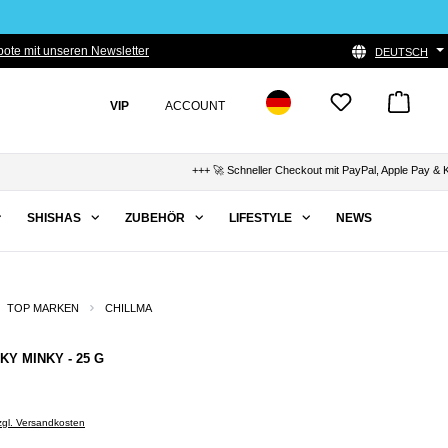
ote mit unseren Newsletter
DEUTSCH
VIP
ACCOUNT
+++ 🚀 Schneller Checkout mit PayPal, Apple Pay & Klarn
SHISHAS
ZUBEHÖR
LIFESTYLE
NEWS
TOP MARKEN
CHILLMA
KY MINKY - 25 G
zzgl. Versandkosten