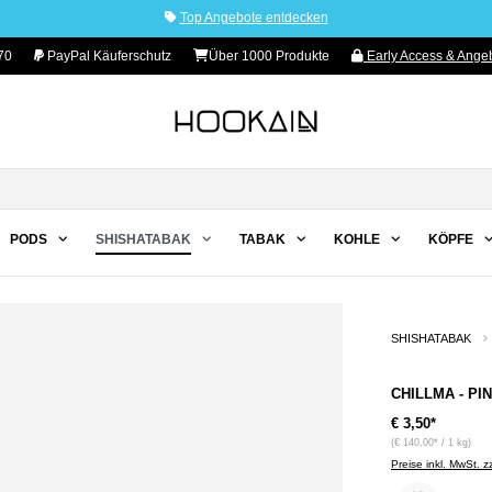
Top Angebote entdecken
70
PayPal Käuferschutz
Über 1000 Produkte
Early Access & Angeb
PODS
SHISHATABAK
TABAK
KOHLE
KÖPFE
SHISHATABAK
CHILLMA - PIN
€ 3,50*
(€ 140,00* / 1 kg)
Preise inkl. MwSt. 