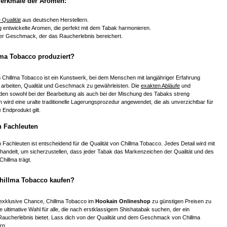
erkmale der Aromen:
 Qualität
aus deutschen Herstellern.
g entwickelte Aromen, die perfekt mit dem Tabak harmonieren.
er Geschmack, der das Raucherlebnis bereichert.
lma Tobacco produziert?
 Chillma Tobacco ist ein Kunstwerk, bei dem Menschen mit langjähriger Erfahrung
 arbeiten, Qualität und Geschmack zu gewährleisten. Die
exakten Abläufe
und
en sowohl bei der Bearbeitung als auch bei der Mischung des Tabaks streng
 wird eine uralte traditionelle Lagerungsprozedur angewendet, die als unverzichtbar für
Endprodukt gilt.
n Fachleuten
 Fachleuten ist entscheidend für die Qualität von Chillma Tobacco. Jedes Detail wird mit
ehandelt, um sicherzustellen, dass jeder Tabak das Markenzeichen der Qualität und des
illma trägt.
hillma Tobacco kaufen?
ie exklusive Chance, Chillma Tobacco im
Hookain Onlineshop
zu günstigen Preisen zu
ie ultimative Wahl für alle, die nach erstklassigem Shishatabak suchen, der ein
 Raucherlebnis bietet. Lass dich von der Qualität und dem Geschmack von Chillma
rn.