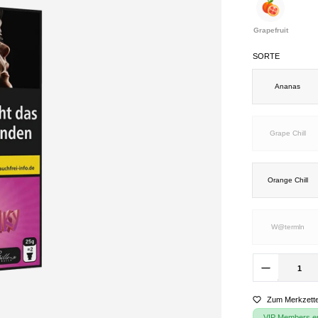
Grapefruit
SORTE
Ananas
Grape Chill
Orange Chill
W@termln
Zum Merkzette
VIP Members erh