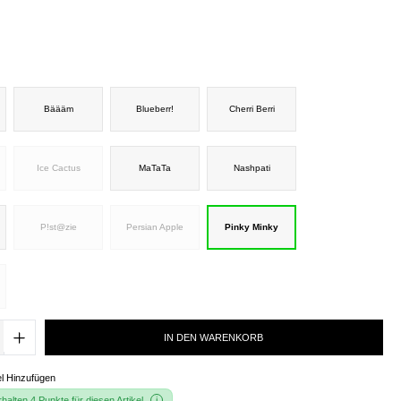
Bäääm
Blueberr!
Cherri Berri
Ice Cactus
MaTaTa
Nashpati
P!st@zie
Persian Apple
Pinky Minky
IN DEN WARENKORB
l Hinzufügen
alten 4 Punkte für diesen Artikel