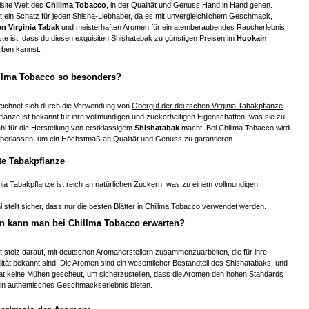
isite Welt des
Chillma Tobacco
, in der Qualität und Genuss Hand in Hand gehen.
t ein Schatz für jeden Shisha-Liebhaber, da es mit unvergleichlichem Geschmack,
n Virginia Tabak
und meisterhaften Aromen für ein atemberaubendes Raucherlebnis
te ist, dass du diesen exquisiten Shishatabak zu günstigen Preisen im
Hookain
ben kannst.
llma Tobacco so besonders?
eichnet sich durch die Verwendung von
Obergut der deutschen Virginia Tabakpflanze
lanze ist bekannt für ihre vollmundigen und zuckerhaltigen Eigenschaften, was sie zu
hl für die Herstellung von erstklassigem
Shishatabak
macht. Bei Chillma Tobacco wird
 überlassen, um ein Höchstmaß an Qualität und Genuss zu garantieren.
te Tabakpflanze
nia Tabakpflanze
ist reich an natürlichen Zuckern, was zu einem vollmundigen
l stellt sicher, dass nur die besten Blätter in Chillma Tobacco verwendet werden.
 kann man bei Chillma Tobacco erwarten?
t stolz darauf, mit deutschen Aromaherstellern zusammenzuarbeiten, die für ihre
ität bekannt sind. Die Aromen sind ein wesentlicher Bestandteil des Shishatabaks, und
at keine Mühen gescheut, um sicherzustellen, dass die Aromen den hohen Standards
in authentisches Geschmackserlebnis bieten.