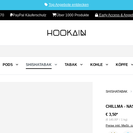
Top Angebote entdecken
 70
PayPal Käuferschutz
Über 1000 Produkte
Early Access & Angeb
PODS
SHISHATABAK
TABAK
KOHLE
KÖPFE
SHISHATABAK
CHILLMA - NAS
€ 3,50*
(€ 140,00* / 1 kg)
Preise inkl. MwSt. 