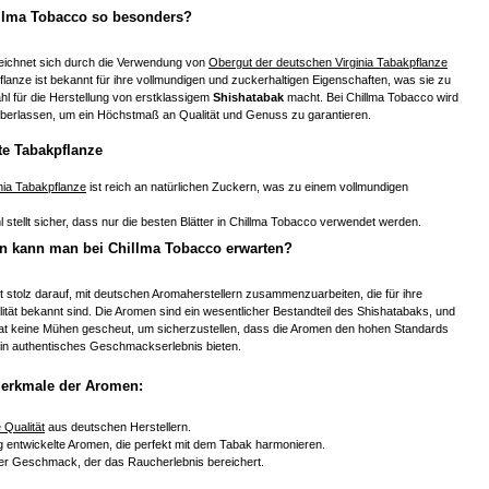
llma Tobacco so besonders?
eichnet sich durch die Verwendung von
Obergut der deutschen Virginia Tabakpflanze
lanze ist bekannt für ihre vollmundigen und zuckerhaltigen Eigenschaften, was sie zu
hl für die Herstellung von erstklassigem
Shishatabak
macht. Bei Chillma Tobacco wird
 überlassen, um ein Höchstmaß an Qualität und Genuss zu garantieren.
te Tabakpflanze
nia Tabakpflanze
ist reich an natürlichen Zuckern, was zu einem vollmundigen
l stellt sicher, dass nur die besten Blätter in Chillma Tobacco verwendet werden.
 kann man bei Chillma Tobacco erwarten?
t stolz darauf, mit deutschen Aromaherstellern zusammenzuarbeiten, die für ihre
ität bekannt sind. Die Aromen sind ein wesentlicher Bestandteil des Shishatabaks, und
at keine Mühen gescheut, um sicherzustellen, dass die Aromen den hohen Standards
in authentisches Geschmackserlebnis bieten.
erkmale der Aromen:
 Qualität
aus deutschen Herstellern.
g entwickelte Aromen, die perfekt mit dem Tabak harmonieren.
er Geschmack, der das Raucherlebnis bereichert.