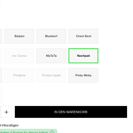
Bäääm
Blueberr!
Cherri Berri
Ice Cactus
MaTaTa
Nashpati
P!st@zie
Persian Apple
Pinky Minky
IN DEN WARENKORB
l Hinzufügen
alten 4 Punkte für diesen Artikel