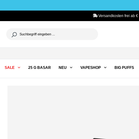
he springen
Zur Hauptnavigation springen
Versandkosten frei ab €
SALE
25 G BASAR
NEU
VAPESHOP
BIG PUFFS