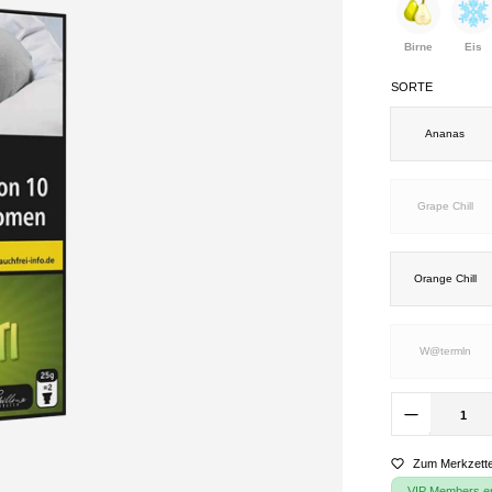
Birne
Eis
SORTE
Ananas
Grape Chill
Orange Chill
W@termln
Zum Merkzette
VIP Members erh