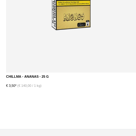
CHILLMA - BAEAEAEM - 25 G
€ 3,50*
(€ 140,00 / 1 kg)