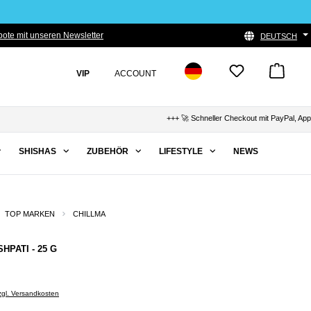
ote mit unseren Newsletter
DEUTSCH
VIP
ACCOUNT
+++ 🚀 Schneller Checkout mit PayPal, Apple Pay &
SHISHAS
ZUBEHÖR
LIFESTYLE
NEWS
TOP MARKEN
CHILLMA
HPATI - 25 G
zzgl. Versandkosten