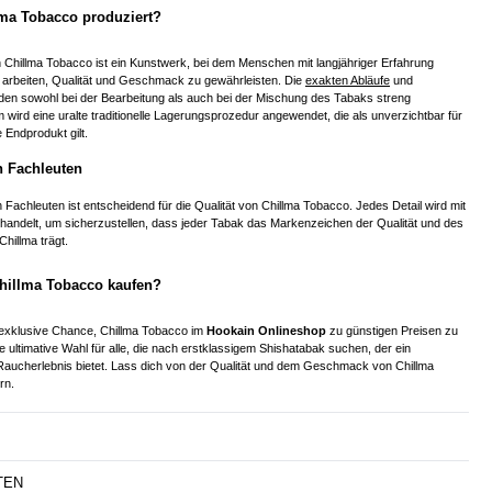
lma Tobacco produziert?
 Chillma Tobacco ist ein Kunstwerk, bei dem Menschen mit langjähriger Erfahrung
 arbeiten, Qualität und Geschmack zu gewährleisten. Die
exakten Abläufe
und
en sowohl bei der Bearbeitung als auch bei der Mischung des Tabaks streng
 wird eine uralte traditionelle Lagerungsprozedur angewendet, die als unverzichtbar für
Endprodukt gilt.
n Fachleuten
 Fachleuten ist entscheidend für die Qualität von Chillma Tobacco. Jedes Detail wird mit
ehandelt, um sicherzustellen, dass jeder Tabak das Markenzeichen der Qualität und des
illma trägt.
hillma Tobacco kaufen?
ie exklusive Chance, Chillma Tobacco im
Hookain Onlineshop
zu günstigen Preisen zu
ie ultimative Wahl für alle, die nach erstklassigem Shishatabak suchen, der ein
 Raucherlebnis bietet. Lass dich von der Qualität und dem Geschmack von Chillma
rn.
TEN