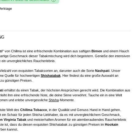
Werktage
NG
ti
" von Chillma ist eine erfrischende Kombination aus saftigen
Birnen
und einem Hauch
igartige Geschmack dieser Tabakmischung wird dich begeistern. Genieße den intensiven
ein unvergleichliches Raucherlebnis.
e Vielzahl von exquisiten Tabaksorten an, darunter auch die Sorte
Nashpati
. Unser
ine Quelle für hochwertigen
Shishatabak
. Hier findest du eine große Auswahl an
u günstigen Preisen.
ti
erhältst du einen Tabak, der höchsten Ansprüchen gerecht wird. Die Kombination aus
leiht ihm eine erfrischende Note, die deine Sinne verwöhnt. Tauche ein in eine Welt
Aromen und erlebe unvergessliche
Shisha
-Momente.
isite Welt des
Chillma Tobacco
, in der Qualität und Genuss Hand in Hand gehen.
t ein Schatz für jeden Shisha-Liebhaber, da es mit unvergleichlichem Geschmack,
n Virginia Tabak
und meisterhaften Aromen für ein atemberaubendes Raucherlebnis
te ist, dass du diesen exquisiten Shishatabak zu günstigen Preisen im
Hookain
ben kannst.