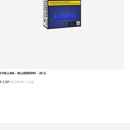
CHILLMA - CHERRI BERRI - 25 G
C
€ 3,50*
(€ 140,00 / 1 kg)
€ 