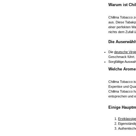
Warum ist Chi
Chillma Tobacco z
aus. Diese Tabakpf
einer perfekten Wa
nichts dem Zufall
Die Auserwähl
Die
deutsche Virgi
Geschmack führt.
Sorgfältige Auswah
Welche Aromen
Chillma Tobacco is
Expertise und Qual
Chillma Tobacco h
entsprechen und e
Einige Hauptm
Erstklassige
Eigenständi
Authentisch