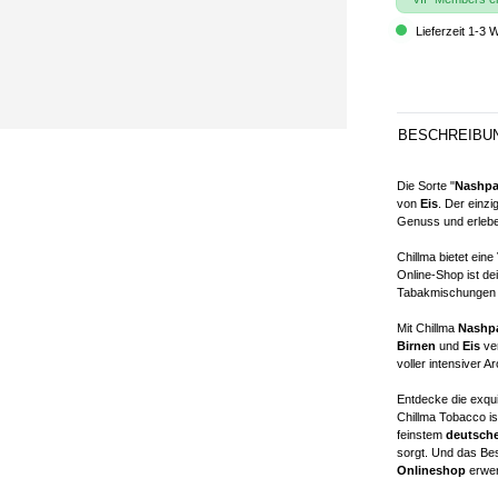
Lieferzeit 1-3 
BESCHREIBU
Die Sorte "
Nashpa
von
Eis
. Der einz
Genuss und erlebe 
Chillma bietet ein
Online-Shop ist de
Tabakmischungen z
Mit Chillma
Nashpa
Birnen
und
Eis
ver
voller intensiver 
Entdecke die exqu
Chillma Tobacco is
feinstem
deutsche
sorgt. Und das Bes
Onlineshop
erwer