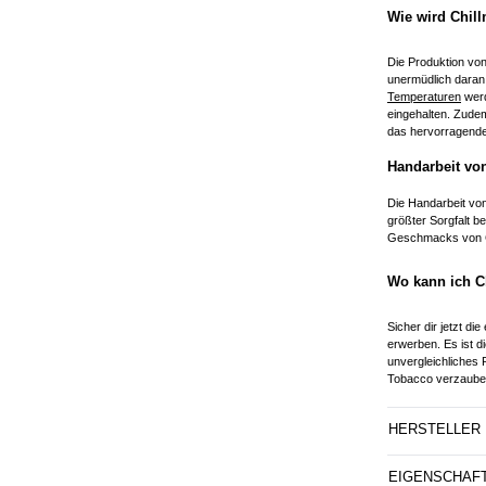
Wie wird Chil
Die Produktion von
unermüdlich daran
Temperaturen
werd
eingehalten. Zudem
das hervorragende 
Handarbeit vo
Die Handarbeit von
größter Sorgfalt b
Geschmacks von Ch
Wo kann ich C
Sicher dir jetzt d
erwerben. Es ist d
unvergleichliches
Tobacco verzaube
HERSTELLER
EIGENSCHAF