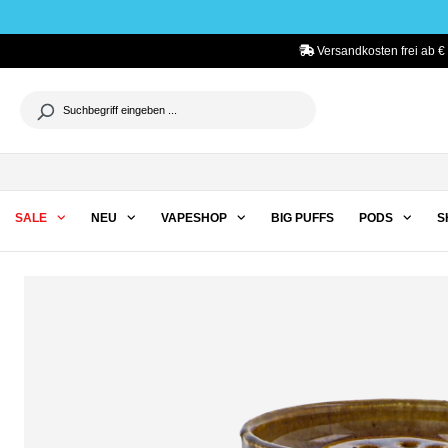
he springen
Zur Hauptnavigation springen
Versandkosten frei ab €
SALE
NEU
VAPESHOP
BIG PUFFS
PODS
S