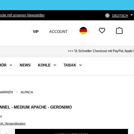
ote mit unseren Newsletter
DEUTSCH
VIP
ACCOUNT
+++ 🚀 Schneller Checkout mit PayPal, Apple Pay & 
HÖR
NEWS
KOHLE
TABAK
MARKEN
ALPACA
UNNEL - MEDIUM APACHE - GERONIMO
0*
zzgl. Versandkosten