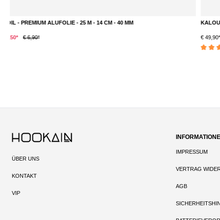
KALOUD - LOTUS 1+ | VIOLIS
DETAILS
€ 49,90*
Durchschnittliche Bewertung von 5 von 5 Sternen
INFORMATION
IMPRESSUM
ÜBER UNS
VERTRAG WIDE
KONTAKT
AGB
VIP
SICHERHEITSHI