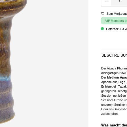
Zum Merkzette
VIP Members erh
Lieferzeit 1-3 
BESCHREIBU
Der Alpaca
Phunne
einzigartigen Bowl
Der
Medium Apa
Apache aus
High 
Er bietet ein Taba
geringeren Depotgr
Session genießen w
Session! Größe und
unserem Sortimen
Hookain Onlineshop
zu bestellen.
Was macht de