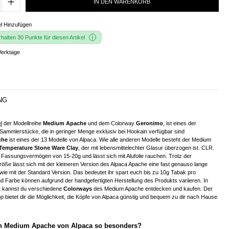
IN DEN WARENKORB
l Hinzufügen
alten 30 Punkte für diesen Artikel
Werktage
NG
l
der Modellreihe
Medium Apache
und dem Colorway
Geronimo
, ist eines der
 Sammlerstücke, die in geringer Menge exklusiv bei Hookain verfügbar sind
che
ist eines der 13 Modelle von Alpaca. Wie alle anderen Modelle besteht der Medium
Temperature Stone Ware Clay
, der mit lebensmittelechter Glasur überzogen ist. CLR.
k Fassungsvermögen von 15-20g und lässt sich mit Alufolie rauchen. Trotz der
öße lässt sich mit der kleineren Version des Alpaca Apache eine fast genauso lange
ie mit der Standard Version. Das bedeutet ihr spart euch bis zu 10g Tabak pro
 Farbe können aufgrund der handgefertigten Herstellung des Produkts variieren. In
t kannst du verschiedene
Colorways
des Medium Apache entdecken und kaufen. Der
 bietet dir die Möglichkeit, die Köpfe von Alpaca günstig und bequem zu dir nach Hause
n Medium Apache von Alpaca so besonders?