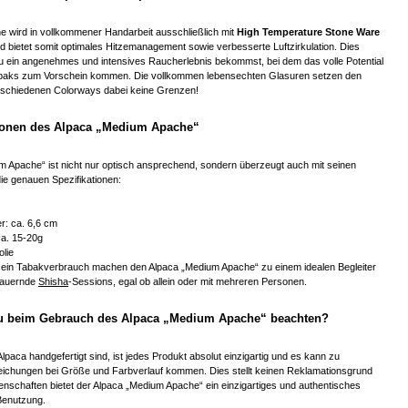
 wird in vollkommener Handarbeit ausschließlich mit
High Temperature Stone Ware
nd bietet somit optimales Hitzemanagement sowie verbesserte Luftzirkulation. Dies
du ein angenehmes und intensives Raucherlebnis bekommst, bei dem das volle Potential
baks zum Vorschein kommen. Die vollkommen lebensechten Glasuren setzen den
erschiedenen Colorways dabei keine Grenzen!
tionen des Alpaca „Medium Apache“
m Apache“ ist nicht nur optisch ansprechend, sondern überzeugt auch mit seinen
ie genauen Spezifikationen:
: ca. 6,6 cm
a. 15-20g
olie
ein Tabakverbrauch machen den Alpaca „Medium Apache“ zu einem idealen Begleiter
dauernde
Shisha
-Sessions, egal ob allein oder mit mehreren Personen.
du beim Gebrauch des Alpaca „Medium Apache“ beachten?
lpaca handgefertigt sind, ist jedes Produkt absolut einzigartig und es kann zu
eichungen bei Größe und Farbverlauf kommen. Dies stellt keinen Reklamationsgrund
genschaften bietet der Alpaca „Medium Apache“ ein einzigartiges und authentisches
 Benutzung.