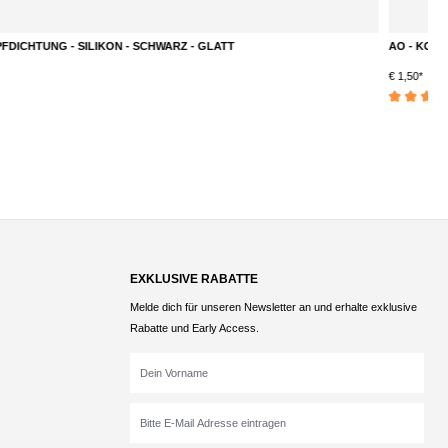
AO - KOPFDICHTUNG - SILIKON - WHITE - GLATT
A
€ 1,50*
€ 
Durchschnittliche Bewertung von 5 von 5 Sternen
Du
EXKLUSIVE RABATTE
Melde dich für unseren Newsletter an und erhalte exklusive
Rabatte und Early Access.