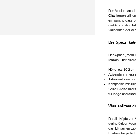
Der Medium Apache
Clay
hergestellt u
ermöglicht, dass 
und Aroma des Ta
Variationen der v
Die Spezifika
Der Alpaca „Mediu
Maßen. Hier sind d
Höhe: ca. 10,2 cm
Außendurchmesser
Tabakverbrauch: c
Kompatibel mit Aluf
Seine Größe und s
für lange und aus
Was solltest 
Da alle Köpfe von A
geringfügigen Abw
dar! Mit seinen Ei
Erlebnis bei jeder