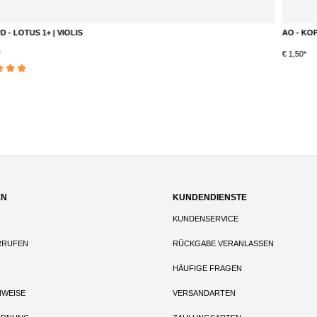
AO - KOPFDICHTUNG - SILIKON - SCHWARZ - GLATT
€ 1,50*
EN
KUNDENDIENSTE
KUNDENSERVICE
RRUFEN
RÜCKGABE VERANLASSEN
HÄUFIGE FRAGEN
NWEISE
VERSANDARTEN