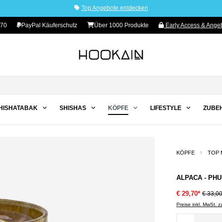
Top Angebote entdecken
 70
PayPal Käuferschutz
Über 1000 Produkte
Early Access & Angeb
HISHATABAK
SHISHAS
KÖPFE
LIFESTYLE
ZUBE
KÖPFE
TOP 
ALPACA - PH
€ 29,70*
€ 33,0
Preise inkl. MwSt. 