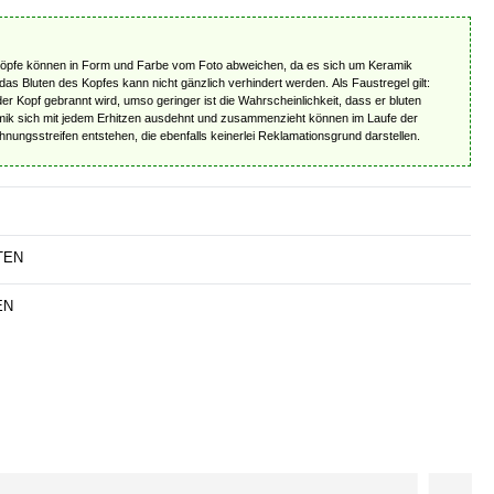
Köpfe können in Form und Farbe vom Foto abweichen, da es sich um Keramik
das Bluten des Kopfes kann nicht gänzlich verhindert werden. Als Faustregel gilt:
r Kopf gebrannt wird, umso geringer ist die Wahrscheinlichkeit, dass er bluten
mik sich mit jedem Erhitzen ausdehnt und zusammenzieht können im Laufe der
ungsstreifen entstehen, die ebenfalls keinerlei Reklamationsgrund darstellen.
TEN
EN