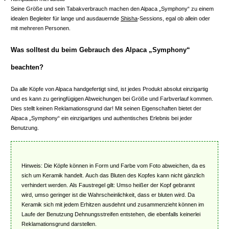
Seine Größe und sein Tabakverbrauch machen den Alpaca „Symphony“ zu einem
idealen Begleiter für lange und ausdauernde
Shisha
-Sessions, egal ob allein oder
mit mehreren Personen.
Was solltest du beim Gebrauch des Alpaca „Symphony“
beachten?
Da alle Köpfe von Alpaca handgefertigt sind, ist jedes Produkt absolut einzigartig
und es kann zu geringfügigen Abweichungen bei Größe und Farbverlauf kommen.
Dies stellt keinen Reklamationsgrund dar! Mit seinen Eigenschaften bietet der
Alpaca „Symphony“ ein einzigartiges und authentisches Erlebnis bei jeder
Benutzung.
Hinweis: Die Köpfe können in Form und Farbe vom Foto abweichen, da es
sich um Keramik handelt. Auch das Bluten des Kopfes kann nicht gänzlich
verhindert werden. Als Faustregel gilt: Umso heißer der Kopf gebrannt
wird, umso geringer ist die Wahrscheinlichkeit, dass er bluten wird. Da
Keramik sich mit jedem Erhitzen ausdehnt und zusammenzieht können im
Laufe der Benutzung Dehnungsstreifen entstehen, die ebenfalls keinerlei
Reklamationsgrund darstellen.