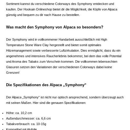
Sortiment kannst du verschiedene Colorways des Symphony entdecken und
kaufen. Der Hookain Onlineshop bietet dir die Möglichkeit, die Köpfe von Alpaca
günstig und bequem zu dir nach Hause zu bestellen.
Was macht den Symphony von Alpaca so besonders?
Der Symphony wird in vollkommener Handarbeit ausschließlich mit High
Temperature Stone Ware Clay hergestellt und bietet somit optimales
Hitzemanagement sowie verbesserte Luftzirkulation. Dies ermöglicht, dass du ein
angenehmes und intensives Raucherlebnis bekommst, bei dem das volle Potential
und Aroma des Tabaks zum Vorschein kommen. Die vollkommen lebensechten
Glasuren setzen den Variationen der verschiedenen Colorways dabei keine
Grenzen!
Die Spezifikationen des Alpaca „Symphony“
Der Alpaca „Symphony“ ist nicht nur optisch ansprechend, sondern überzeugt auch
mit seinen Maßen. Hier sind die genauen Spezifikationen:
Höhe: ca. 10,2 cm
Außendurchmesser: ca. 6,6 cm
Tabakverbrauch: ca. 10-15g
Kompatibel mit Alufolie