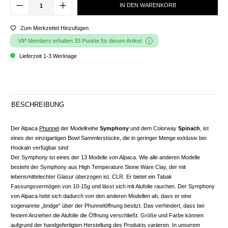
IN DEN WARENKORB
Zum Merkzettel Hinzufügen
VIP Members erhalten 33 Punkte für diesen Artikel
Lieferzeit 1-3 Werktage
BESCHREIBUNG
Der Alpaca
Phunnel
der Modellreihe
Symphony
und dem Colorway
Spinach
, ist
eines der einzigartigen Bowl Sammlerstücke, die in geringer Menge exklusiv bei
Hookain verfügbar sind
Der Symphony ist eines der 13 Modelle von Alpaca. Wie alle anderen Modelle
besteht der Symphony aus High Temperature Stone Ware Clay, der mit
lebensmittelechter Glasur überzogen ist. CLR. Er bietet ein Tabak
Fassungsvermögen von 10-15g und lässt sich mit Alufolie rauchen. Der Symphony
von Alpaca hebt sich dadurch von den anderen Modellen ab, dass er eine
sogenannte „bridge“ über der Phunnelöffnung besitzt. Das verhindert, dass bei
festem Anziehen die Alufolie die Öffnung verschließt. Größe und Farbe können
aufgrund der handgefertigten Herstellung des Produkts variieren. In unserem