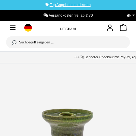
Top Angebote entdecken
tinhalt springen
Versandkosten frei ab € 70
PayPal K
+++ 🚀 Schneller Checkout mit PayPal, Apple P