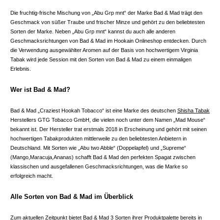
Die fruchtig-frische Mischung von „Abu Grp mnt“ der Marke Bad & Mad trägt den
Geschmack von süßer Traube und frischer Minze und gehört zu den beliebtesten
Sorten der Marke. Neben „Abu Grp mnt“ kannst du auch alle anderen
Geschmacksrichtungen von Bad & Mad im Hookain Onlineshop entdecken. Durch
die Verwendung ausgewählter Aromen auf der Basis von hochwertigem Virginia
Tabak wird jede Session mit den Sorten von Bad & Mad zu einem einmaligen
Erlebnis.
Wer ist Bad & Mad?
Bad & Mad „Craziest Hookah Tobacco“ ist eine Marke des deutschen
Shisha Tabak
Herstellers GTG Tobacco GmbH, die vielen noch unter dem Namen „Mad Mouse“
bekannt ist. Der Hersteller trat erstmals 2018 in Erscheinung und gehört mit seinen
hochwertigen Tabakprodukten mittlerweile zu den beliebtesten Anbietern in
Deutschland. Mit Sorten wie „Abu two Abble“ (Doppelapfel) und „Supreme“
(Mango,Maracuja,Ananas) schafft Bad & Mad den perfekten Spagat zwischen
klassischen und ausgefallenen Geschmacksrichtungen, was die Marke so
erfolgreich macht.
Alle Sorten von Bad & Mad im Überblick
Zum aktuellen Zeitpunkt bietet Bad & Mad 3 Sorten ihrer Produktpalette bereits in