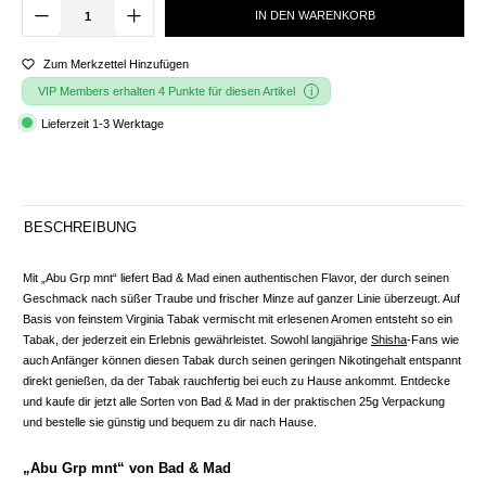
IN DEN WARENKORB
Zum Merkzettel Hinzufügen
VIP Members erhalten 4 Punkte für diesen Artikel
Lieferzeit 1-3 Werktage
BESCHREIBUNG
Mit „Abu Grp mnt“ liefert Bad & Mad einen authentischen Flavor, der durch seinen
Geschmack nach süßer Traube und frischer Minze auf ganzer Linie überzeugt. Auf
Basis von feinstem Virginia Tabak vermischt mit erlesenen Aromen entsteht so ein
Tabak, der jederzeit ein Erlebnis gewährleistet. Sowohl langjährige
Shisha
-Fans wie
auch Anfänger können diesen Tabak durch seinen geringen Nikotingehalt entspannt
direkt genießen, da der Tabak rauchfertig bei euch zu Hause ankommt. Entdecke
und kaufe dir jetzt alle Sorten von Bad & Mad in der praktischen 25g Verpackung
und bestelle sie günstig und bequem zu dir nach Hause.
„Abu Grp mnt“ von Bad & Mad