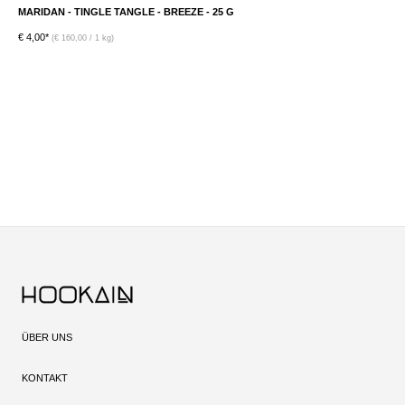
MARIDAN - TINGLE TANGLE - BREEZE - 25 G
B
€ 4,00*
€ 
(€ 160,00 / 1 kg)
ÜBER UNS
KONTAKT