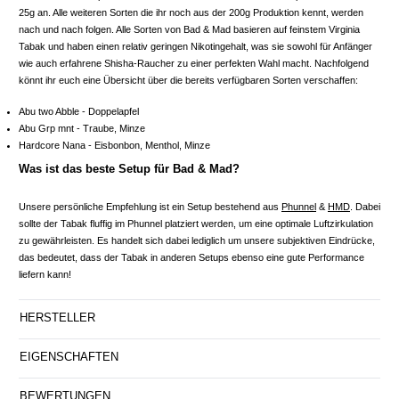
25g an. Alle weiteren Sorten die ihr noch aus der 200g Produktion kennt, werden
nach und nach folgen. Alle Sorten von Bad & Mad basieren auf feinstem Virginia
Tabak und haben einen relativ geringen Nikotingehalt, was sie sowohl für Anfänger
wie auch erfahrene Shisha-Raucher zu einer perfekten Wahl macht. Nachfolgend
könnt ihr euch eine Übersicht über die bereits verfügbaren Sorten verschaffen:
Abu two Abble - Doppelapfel
Abu Grp mnt - Traube, Minze
Hardcore Nana - Eisbonbon, Menthol, Minze
Was ist das beste Setup für Bad & Mad?
Unsere persönliche Empfehlung ist ein Setup bestehend aus
Phunnel
&
HMD
. Dabei
sollte der Tabak fluffig im Phunnel platziert werden, um eine optimale Luftzirkulation
zu gewährleisten. Es handelt sich dabei lediglich um unsere subjektiven Eindrücke,
das bedeutet, dass der Tabak in anderen Setups ebenso eine gute Performance
liefern kann!
HERSTELLER
EIGENSCHAFTEN
BEWERTUNGEN