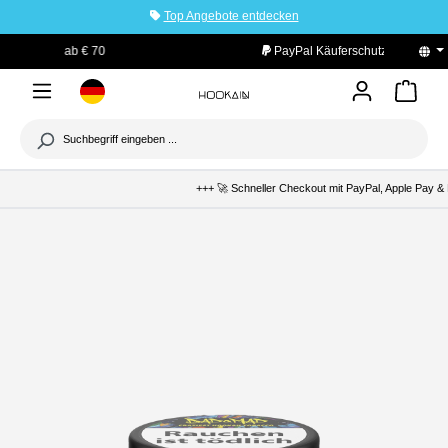
Top Angebote entdecken
tinhalt springen
PayPal Käuferschutz
+++ 🚀 Schneller Checkout mit PayPal, Apple Pay & K