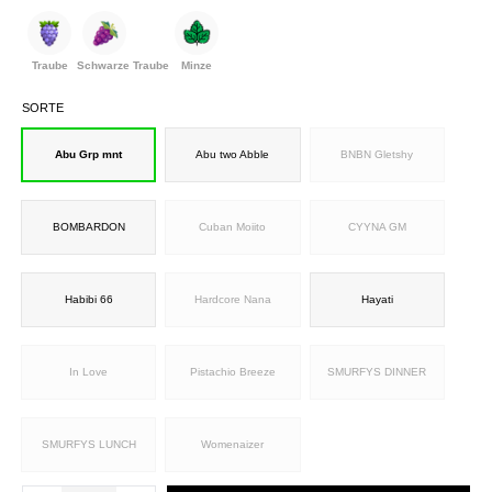
Traube
Schwarze Traube
Minze
SORTE
Abu Grp mnt
Abu two Abble
BNBN Gletshy
BOMBARDON
Cuban Moiito
CYYNA GM
Habibi 66
Hardcore Nana
Hayati
In Love
Pistachio Breeze
SMURFYS DINNER
SMURFYS LUNCH
Womenaizer