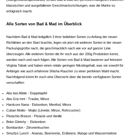
klassischen und ausgefallenen Geschmacksrichtungen, was die Marke so
erfolgreich macht.
Alle Sorten von Bad & Mad im Überblick
Nachdem Bad & Mad ledigdlich 3 ihrer beliebten Sorten zu Anfang der neuen
Richtlinien an den Start brachte, legen sie jetzt mit weiteren Sorten in der neuen
Packungsgröße nach, die geschmacklich nach wie vor auf ganzer Linie
überzeugen. Alle weiteren Sorten die ihr noch aus der 200g Produktion kennt,
werden nach und nach folgen. Alle Sorten von Bad & Mad basieren auf feinstem
Virginia Tabak und haben einen relativ geringen Nikotingehalt, was sie sowohl für
Anfänger wie auch erfahrene Shisha-Raucher zu einer perfekten Wahl macht.
Nachfolgend könnt ihr euch eine Übersicht über die bereits verfügbaren Sorten
verschaffen:
Abu two Abble - Doppelapfel
Abu Grp mnt - Traube, Minze
Hardcore Nana - Eisbonbon, Menthol, Minze
Cuban Moiito - Mojito (Limette, Minze, Rohrzucker)
Pistachio Breeze - Pistazie und Vanille
Bnbn Gletshy - Eisbonbon
Bombardon - Zitronenkuchen
Smurfys Lunch - Ananas, Beerenmix, Erdbeere, Mango und Wassermelone