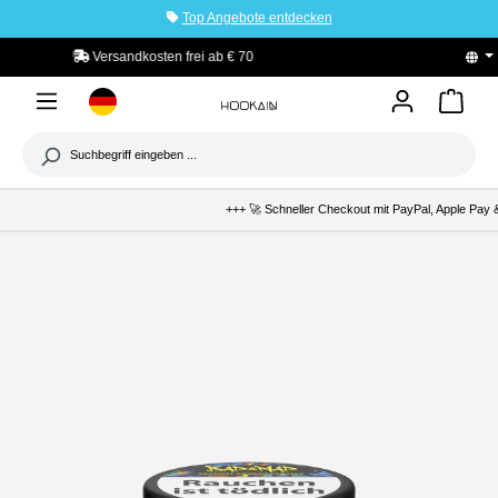
Top Angebote entdecken
tinhalt springen
PayPal Käuferschutz
+++ 🚀 Schneller Checkout mit PayPal, Apple Pay & 