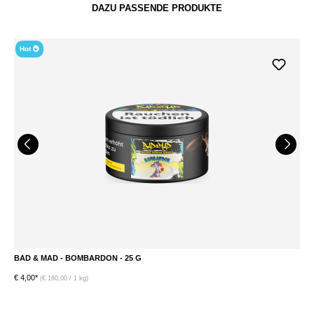
DAZU PASSENDE PRODUKTE
Hot
BAD & MAD - BOMBARDON - 25 G
B
€ 4,00*
€ 
(€ 160,00 / 1 kg)