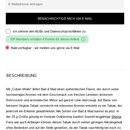
BENACHRICHTIGE MICH VIA E-MAIL
Ich stimme den
AGBs und Datenschutzrichtlinien
zu
VIP Members erhalten 4 Punkte für diesen Artikel
Bald verfügbar - wir melden uns gerne via E-Mail
BESCHREIBUNG
Mit „Cuban Moiito“ liefert Bad & Mad einen authentischen Flavor, der durch seine
hochwertigen Aromen mit dem Geschmack von frischen Limetten, leckerem
Rohrzucker und aromatischer Minze auf ganzer Linie überzeugt. Auf Basis von
feinstem Virginia Tabak vermischt mit erlesenen Aromen entsteht so ein Tabak, der
jederzeit ein Erlebnis gewährleistet. Alle Sorten von Bad & Mad kannst du jetzt in
der 25 g Größe günstig im Hookain Onlineshop kaufen! Sowohl langjährige
Shisha
-
Fans wie auch Anfänger können diesen Tabak durch seinen geringen Nikotingehalt
ohne Bedenken und auf der Stelle genießen, da der Tabak rauchfertig bei euch zu