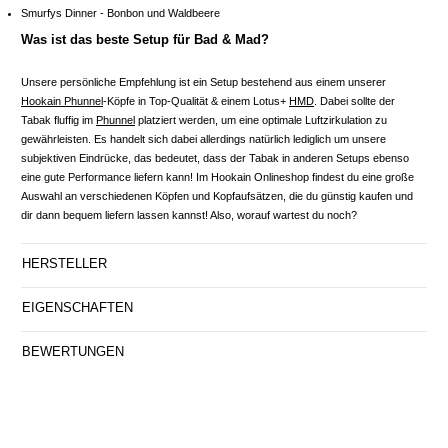
Smurfys Dinner - Bonbon und Waldbeere
Was ist das beste Setup für Bad & Mad?
Unsere persönliche Empfehlung ist ein Setup bestehend aus einem unserer
Hookain Phunnel
-Köpfe in Top-Qualität & einem Lotus+
HMD
. Dabei sollte der
Tabak fluffig im
Phunnel
platziert werden, um eine optimale Luftzirkulation zu
gewährleisten. Es handelt sich dabei allerdings natürlich lediglich um unsere
subjektiven Eindrücke, das bedeutet, dass der Tabak in anderen Setups ebenso
eine gute Performance liefern kann! Im Hookain Onlineshop findest du eine große
Auswahl an verschiedenen Köpfen und Kopfaufsätzen, die du günstig kaufen und
dir dann bequem liefern lassen kannst! Also, worauf wartest du noch?
HERSTELLER
EIGENSCHAFTEN
BEWERTUNGEN