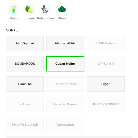
Mojito
Limette
Rohrzucker
Minze
SORTE
Abu Grp mnt
Abu two Abble
BNBN Gletshy
BOMBARDON
Cuban Moiito
CYYNA GM
Habibi 66
Hardcore Nana
Hayati
In Love
Pistachio Breeze
SMURFYS DINNER
SMURFYS LUNCH
Womenaizer