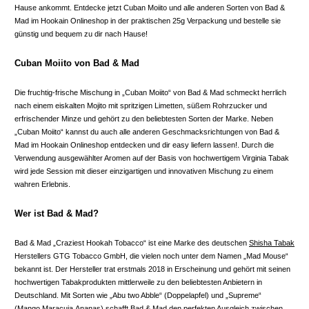
Hause ankommt. Entdecke jetzt Cuban Moiito und alle anderen Sorten von Bad &
Mad im Hookain Onlineshop in der praktischen 25g Verpackung und bestelle sie
günstig und bequem zu dir nach Hause!
Cuban Moiito von Bad & Mad
Die fruchtig-frische Mischung in „Cuban Moiito“ von Bad & Mad schmeckt herrlich
nach einem eiskalten Mojito mit spritzigen Limetten, süßem Rohrzucker und
erfrischender Minze und gehört zu den beliebtesten Sorten der Marke. Neben
„Cuban Moiito“ kannst du auch alle anderen Geschmacksrichtungen von Bad &
Mad im Hookain Onlineshop entdecken und dir easy liefern lassen!. Durch die
Verwendung ausgewählter Aromen auf der Basis von hochwertigem Virginia Tabak
wird jede Session mit dieser einzigartigen und innovativen Mischung zu einem
wahren Erlebnis.
Wer ist Bad & Mad?
Bad & Mad „Craziest Hookah Tobacco“ ist eine Marke des deutschen
Shisha Tabak
Herstellers GTG Tobacco GmbH, die vielen noch unter dem Namen „Mad Mouse“
bekannt ist. Der Hersteller trat erstmals 2018 in Erscheinung und gehört mit seinen
hochwertigen Tabakprodukten mittlerweile zu den beliebtesten Anbietern in
Deutschland. Mit Sorten wie „Abu two Abble“ (Doppelapfel) und „Supreme“
(Mango,Maracuja,Ananas) schafft Bad & Mad den perfekten Ausgleich zwischen