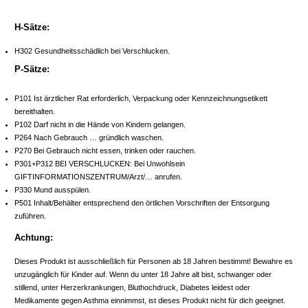
H-Sätze:
H302 Gesundheitsschädlich bei Verschlucken.
P-Sätze:
P101 Ist ärztlicher Rat erforderlich, Verpackung oder Kennzeichnungsetikett
bereithalten.
P102 Darf nicht in die Hände von Kindern gelangen.
P264 Nach Gebrauch … gründlich waschen.
P270 Bei Gebrauch nicht essen, trinken oder rauchen.
P301+P312 BEI VERSCHLUCKEN: Bei Unwohlsein
GIFTINFORMATIONSZENTRUM/Arzt/… anrufen.
P330 Mund ausspülen.
P501 Inhalt/Behälter entsprechend den örtlichen Vorschriften der Entsorgung
zuführen.
Achtung:
Dieses Produkt ist ausschließlich für Personen ab 18 Jahren bestimmt! Bewahre es
unzugänglich für Kinder auf. Wenn du unter 18 Jahre alt bist, schwanger oder
stillend, unter Herzerkrankungen, Bluthochdruck, Diabetes leidest oder
Medikamente gegen Asthma einnimmst, ist dieses Produkt nicht für dich geeignet.