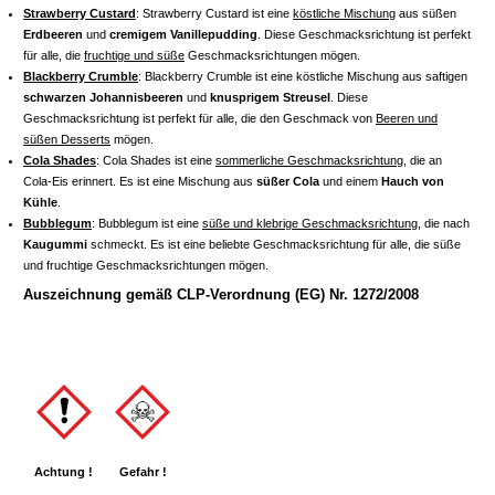
Strawberry Custard
: Strawberry Custard ist eine
köstliche Mischung
aus süßen
Erdbeeren
und
cremigem Vanillepudding
. Diese Geschmacksrichtung ist perfekt
für alle, die
fruchtige und süße
Geschmacksrichtungen mögen.
Blackberry Crumble
: Blackberry Crumble ist eine köstliche Mischung aus saftigen
schwarzen Johannisbeeren
und
knusprigem Streusel
. Diese
Geschmacksrichtung ist perfekt für alle, die den Geschmack von
Beeren und
süßen Desserts
mögen.
Cola Shades
: Cola Shades ist eine
sommerliche Geschmacksrichtung
, die an
Cola-Eis erinnert. Es ist eine Mischung aus
süßer Cola
und einem
Hauch von
Kühle
.
Bubblegum
: Bubblegum ist eine
süße und klebrige Geschmacksrichtung
, die nach
Kaugummi
schmeckt. Es ist eine beliebte Geschmacksrichtung für alle, die süße
und fruchtige Geschmacksrichtungen mögen.
Auszeichnung gemäß CLP-Verordnung (EG) Nr. 1272/2008
Achtung !
Gefahr !