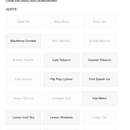
SORTE
Apple Pie
Berry Blast
Berry Tart
Blackberry Crumble
Blue Menthol
Bubble Mint Ice
Bubble Trouble
Cafe Tobacco
Caramel Tobacco
Cola Shades
Flip Flop Lychee
Fruit Splash Ice
Grape Star Ice
Ice Apple Sour
Kiwi Melon
Lemon Iced Tea
Lemon Sherbets
Lemon Tart