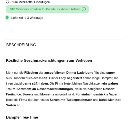
Zum Merkzettel Hinzufügen
VIP Members erhalten 15 Punkte für diesen Artikel
Lieferzeit 1-3 Werktage
BESCHREIBUNG
Köstliche Geschmacksrichtungen zum Verlieben
Nicht nur die
Fläschen
der
ausgefallenen Dinner Lady Longfills
sind
super
süß
, sondern auch der
Inhalt
. Dinner Lady
begeistert
schon lange Dampfer, die
ihren Liquid
gerne süß haben
. Die Firma bietet kleinen Naschkatzen
ein wahres
Traum-Sortiment an Geschmacksrichtungen
, die in die Kategorien
Dessert
,
Fruits
,
Ice
,
Sweets
und
Moments
aufgeteilt sind. Für
einfach gestrickte Vaper
bietet die Firma darüber hinaus
Sorten mit Tabakgeschmack
und
kühle Menthol-
Sorten
an.
Dampfer Tea-Time