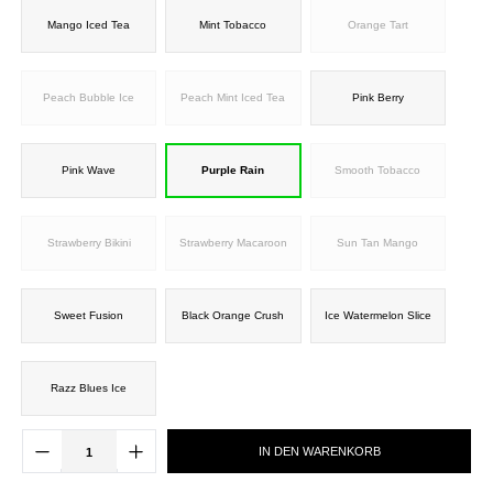
Mango Iced Tea
Mint Tobacco
Orange Tart
Peach Bubble Ice
Peach Mint Iced Tea
Pink Berry
Pink Wave
Purple Rain
Smooth Tobacco
Strawberry Bikini
Strawberry Macaroon
Sun Tan Mango
Sweet Fusion
Black Orange Crush
Ice Watermelon Slice
Razz Blues Ice
IN DEN WARENKORB