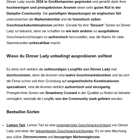
Dinner Lady wurde
2016 in Großbritannien gegründet
und genießt dank ihrer
hochwertigen und preisgekrönten Aromen
einen sehr
guten Ruf in der
Dampfer-Community
. Die
pastelligen Verpackungen im englischen Stil
unterstreichen die
Markenidentität
und die
himmlisch süßen
Geschmackskombinationen
perfekt. Gerade für ihre “
Dessert
” Sorten ist Dinner
Lady so bekannt, denn sie schaffen es
wie kein anderer
so
ausgefallene
Geschmacksrichtungen so
authentisch
herzustellen, was die Marke für viele
Stammkunden
unbezahlbar
macht.
Wieso du Dinner Lady unbedingt ausprobieren solltest
Es lohnt sich wirklich die
vollmundigen Longfills von Dinner Lady
mal
durchzutesten
, denn die Aromen sind
wahre Geschmacksbomben
und da sich
die Firma schon seit ihrer Gründung auf
ungewöhnliche Kombinationen
spezialisiert
, sind die Aromen wirklich
authentisch und einzigartig
.
Preisgekrönte Sorten wie
Strawberry Custard
in der Qualität zu finden ist beinahe
unmöglich, weshalb die Longfills
von der Community stark gefeiert
werden.
Bestseller-Sorten
Lemon Tart
: Lemon Tart ist eine
preisgekrönte Geschmacksrichtung
von Dinner
Lady und einer der
bekanntesten Geschmacksrichtungen
. Es ist eine Mischung
aus süßer
Zitronencreme
und
knuspriger Mürbeteigkruste
.